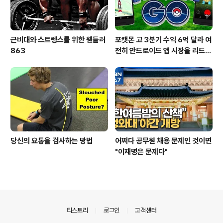
근비대와 스트렝스를 위한 웬들러
포캣몬 고 3분기 수익 6억 달라 여
863
전히 안드로이드 앱 시장을 리드
중이다.
당신의 요통을 검사하는 방법
어쩌다 공무원 채용 문제인 것이면
"이재명은 문제다"
의안내
티스토리
로그인
고객센터