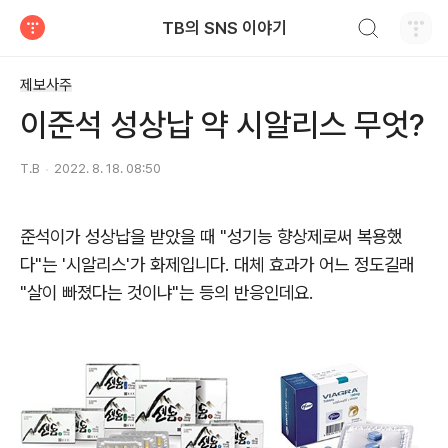
검색하기
TB의 SNS 이야기
티스토리
제보사주
이준석 성상납 약 시알리스 무엇?
T.B
2022. 8. 18. 08:50
준석이가 성상납을 받았을 때 "성기능 향상제로써 복용했
다"는 '시알리스'가 화제입니다. 대체 효과가 어느 정도길래
"살이 빠졌다는 것이냐"는 등의 반응인데요.