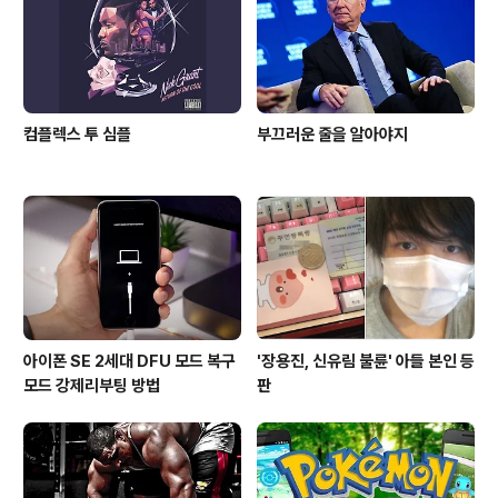
간 계속해서 본인은 '개혁의 사도'이고 '당권을 쥐고 있는
쪽은 악인..
컴플렉스 투 심플
부끄러운 줄을 알아야지
아이폰 SE 2세대 DFU 모드 복구
'장용진, 신유림 불륜' 아들 본인 등
모드 강제리부팅 방법
판