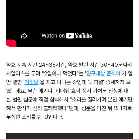
약효 지속 시간 24~36시간, 약효 발현 시간 30~40분짜리
시알리스를 무려 "2알이나 먹었다"는 '
연구대상 준석이
'가 입
만 열면 '
거짓말
'을 치고 다니는 중인데 '뇌피셜' 증세까지 보
였는데요.
무슨 얘기냐, 비대위 효력 정지 가처분 신청에 대
한 법원 심문에 직접 참석해서 "소리를 질러가며 본인 얘기만
해서 판사가 심히 불쾌해했다"던데, 심문을 마친 뒤 또 1자로
무식한 소리를 한 것입니다.