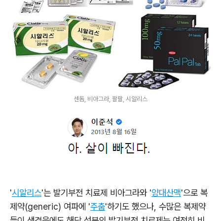
센돔, 비아그라, 팔팔, 시알리스
'
시알리스
'는 발기부전 치료제 비아그라와 '
양대산맥
'으로
복
제약(generic) 여파에 '
주춤
'하기도 했으나, 수많은 복제약
들이 생겼음에도 해당 성분의 발기부전 치료제는 여전히 비