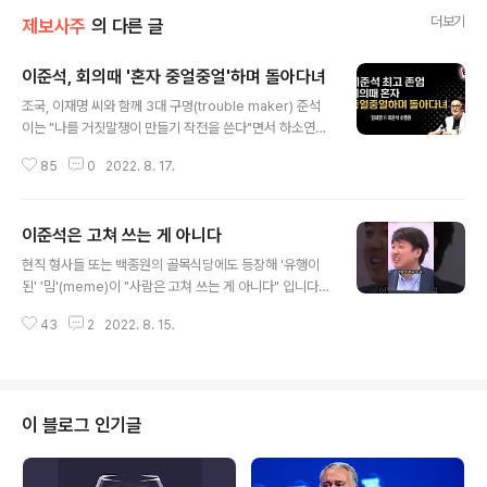
더보기
제보사주
의 다른 글
이준석, 회의때 '혼자 중얼중얼'하며 돌아다녀
글 내용
조국, 이재명 씨와 함께 3대 구멍(trouble maker) 준석
이는 "나를 거짓말쟁이 만들기 작전을 쓴다"면서 하소연을
했는데요. "선당후사라는 을씨년스러운 말은 4자 성어라도
85
0
2022. 8. 17.
되는 양 정치권에서 금과옥조로 여겨지지만 사실 소설 삼
국지연의에서 쓰인 삼성가노보다도 근본이 없는 용어다."
"뉴스 검색을 해봐도 2004년에 정동영 씨가 먼저 쓴 기록
이준석은 고쳐 쓰는 게 아니다
만 있을 뿐, 그전에는 사용되지도 않던 용어다"면서 '시작
글 내용
부터' 거짓말을 쳤던 준석이가 할 소리는 아닌 것 같습니다.
현직 형사들 또는 백종원의 골목식당에도 등장해 '유행이
'가면 쓰고' 비방했던 안철수 의원한테 "x신"이라 해놓고
된' '밈'(meme)이 "사람은 고쳐 쓰는 게 아니다" 입니다.
"아니라던" 준석이는 지난 대선·지선 때도 입만 벌렸다 하
여기에 나이가 불혹 즈음이면 '구제불능'으로 알려졌는데
면 거짓말을 사정없이 쳤는데요. "'엄마가 속상해'서 녹취
43
2
2022. 8. 15.
요. 여,야권에서 '비난과 조롱'의 대상이 된 준석이에 대한
록을 공개했다"는 "저거 곧 정리된다", "20대가 '엄청나게
비토가 쏟아졌습니다. 김민전 교수는 "왜 '준석이 성상납'
탈당'했다..
질문을 안 하는 거냐, 침묵의 카르텔 아니냐"면서 "사람은
변하지 않는다"고 했는데요. 준석이 10년 정치를 돌아보면
"첫번째 기간은 이정현 전 새누리당 대표 물러가라"면서
이 블로그 인기글
'단식투쟁'하다가 "손학규 전 바른미래당 대표 물러가라"며
'녹취록'까고, "본인이 국민의힘 당대표 할 때 잠시 조용했
다가 또다시 이것이 시작된 것이다"고 했습니다. 이어 "그