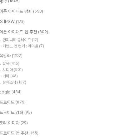
pple
(1845)
이폰 아이패드 강좌
(558)
OS IPSW
(172)
이폰 아이패드 앱 추천
(309)
인피니티 블레이드
(12)
커맨드 앤 컨커 : 라이벌
(7)
옥강좌
(1107)
탈옥
(415)
시디아
(501)
테마
(46)
탈옥소식
(137)
oogle
(434)
드로이드
(875)
드로이드 강좌
(95)
토리 이미지
(29)
드로이드 앱 추천
(155)