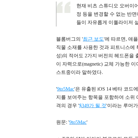
현재 비츠 스튜디오 오버이어
정 등을 변경할 수 없는 반
들이 자유롭게 이퀄라이저 설
블롬버그의 '
최근 보도
'에 따르면, 
직물 소재를 사용한 것과 피트니스에 
성)의 적어도 2가지 버전의 헤드폰을
이 자력
으로
(magnetic
)
교체 가능한 이
스트중이라 말하였다.
'
9to5Mac
'은 유출된 iOS 14 베타 
지를 보여주는 항목을 포함하여 소위 
격의 경우 '
$349가 될 것
'이라는 루머가
원문: '
9to5Mac
'