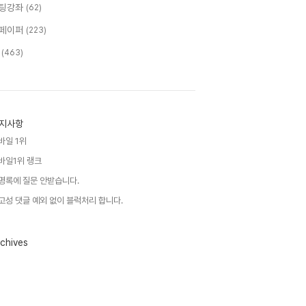
팅강좌
(62)
페이퍼
(223)
T
(463)
지사항
바일 1위
바일1위 랭크
명록에 질문 안받습니다.
고성 댓글 예외 없이 블럭처리 합니다.
chives