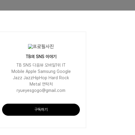
TB의 SNS 이야기
TB SNS 다음뷰 모바일1위 IT
Mobile Apple Samsung Google
Jazz JazzHipHop Hard Rock
Metal 연락처
ryueyesgogo@gmail.com
구독하기