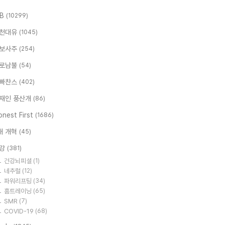
.B
(10299)
천대유
(1045)
보사주
(254)
로남불
(54)
빠찬스
(402)
재인 풍산개
(86)
nest First
(1686)
대 개혁
(45)
강
(381)
건강뇌피셜
(1)
네추럴
(12)
파워리프팅
(34)
홈트레이닝
(65)
SMR
(7)
COVID-19
(68)