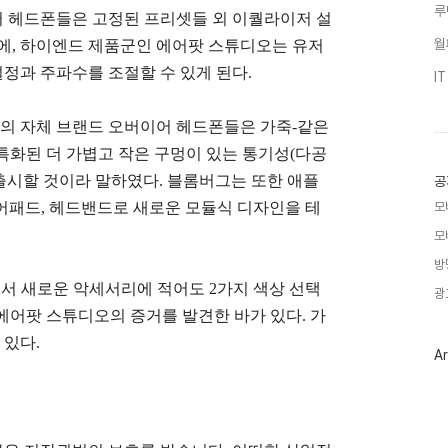
루
 헤드폰들은 고정된 프리셋들 외 이퀄라이저 설
월
면에, 하이엔드 제품군인 에어팟 스튜디오는 유저
정과 주파수를 조절할 수 있게 된다.
I
애플의 자체 브랜드 오버이어 헤드폰들은 가죽-같은
특화된 더 가볍고 작은 구멍이 있는 통기성(다공
 출시할 것이라 말하였다. 블롬버그는 또한 애플
공
어패드, 헤드밴드로 새로운 모듈식 디자인을 테
모
모
방
코드에서 새로운 악세서리에 적어도 2가지 색상 선택
광
에어팟 스튜디오의 증거를 발견한 바가 있다. 가
 있다.
Ar