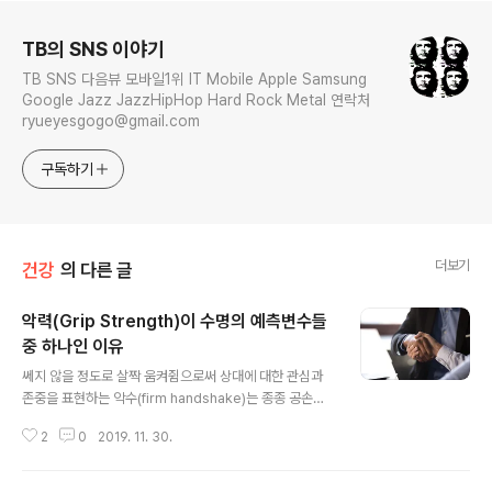
로그 정보
TB의 SNS 이야기
TB SNS 다음뷰 모바일1위 IT Mobile Apple Samsung
Google Jazz JazzHipHop Hard Rock Metal 연락처
ryueyesgogo@gmail.com
구독하기
더보기
건강
의 다른 글
악력(Grip Strength)이 수명의 예측변수들
중 하나인 이유
글 내용
쎄지 않을 정도로 살짝 움켜쥠으로써 상대에 대한 관심과
존중을 표현하는 악수(firm handshake)는 종종 공손함
으로 여겨지나, 더 큰 의미를 가질 수 있다. 구체적으로, 연
2
0
2019. 11. 30.
구조사는 악력(grip strength)과 기대수명 사이의 강한
연관성을 확립했다. 일생동안 더 높은 수준의 악력을 유지
하는 사람은 생명에 위험한 몇가지 일반적인 질병에 대한