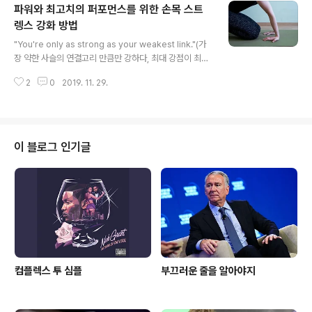
파워와 최고치의 퍼포먼스를 위한 손목 스트
위험이 더 낮은 것으로 확인됐다. 예를 들면, 영국의학저널
The BMJ 에서 발행한 2018년 연구에서는 40세에서 6
렝스 강화 방법
글 내용
9세 사이의 500,000명 이상 성인들의 악력이 심장 질환,
"You're only as strong as your weakest link."(가
호흡기 질환 그리고/또는 암과 같은 건강 결과의 비율과 어
장 약한 사슬의 연결고리 만큼만 강하다, 최대 강점이 최대
떠한 연관성이 있는지를 조사하였다. 연구진들은 식단, 좌
약점 보다 못하다, 사슬의 강도는 가장 약한 연결고리에 달
식시간 및 사회경제적 지위를 반영했다. 연구진들은 남성
2
0
2019. 11. 29.
려 있음으로 가장 약한 연결고리가 끊어지면 전체가 끊어
은 57 ..
진다, 구멍이 있다면 무색하다.) 많은 사람들의 그 약한 부
위는 손목이다. 들기 부터 던지고 밀고 당기기까지 우리의
손목은 우리의 모든 신체적인 활동에서 힘을 전달하거나
흡수하는데 많은 혹사가 될 수 있다. 트레이닝 중이던 스스
이 블로그 인기글
로 선택한 스포츠를 하는 중이던지 간에 '강하고 유연한' 손
목은 최고의 퍼포먼스에 있어 필수적임으로, 적절하게 케
어하는데 투자함에 이점이 있으며, 내가 말하고자 하는 것
은 손목 보호대(wrist brace) 또는 테이핑이 아니다. ..
컴플렉스 투 심플
부끄러운 줄을 알아야지