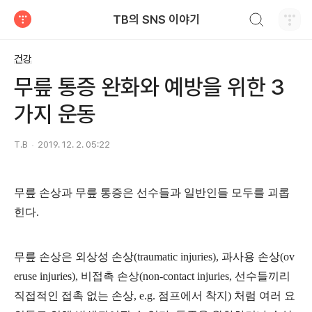
검색하기
TB의 SNS 이야기
티스토리
건강
무릎 통증 완화와 예방을 위한 3
가지 운동
T.B
2019. 12. 2. 05:22
무릎 손상과 무릎 통증은 선수들과 일반인들 모두를 괴롭
힌다.
무릎 손상은 외상성 손상(traumatic injuries), 과사용 손상(ov
eruse injuries), 비접촉 손상(non-contact injuries, 선수들끼리
직접적인 접촉 없는 손상, e.g.
점프에서 착지
)
처럼 여러 요