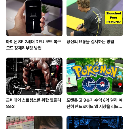
아이폰 SE 2세대 DFU 모드 복구
당신의 요통을 검사하는 방법
모드 강제리부팅 방법
근비대와 스트렝스를 위한 웬들러
포캣몬 고 3분기 수익 6억 달라 여
863
전히 안드로이드 앱 시장을 리드
중이다.