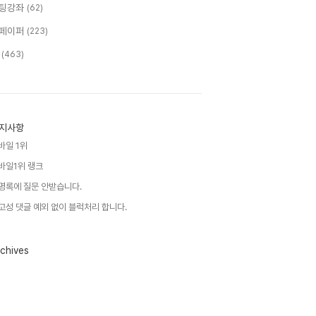
팅강좌
(62)
페이퍼
(223)
T
(463)
지사항
바일 1위
바일1위 랭크
명록에 질문 안받습니다.
고성 댓글 예외 없이 블럭처리 합니다.
chives