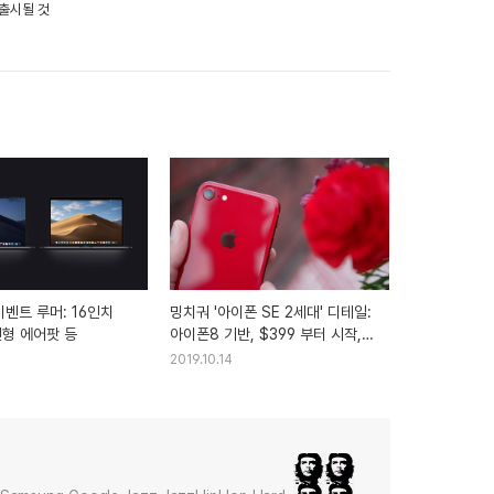
 출시될 것
이벤트 루머: 16인치
밍치궈 '아이폰 SE 2세대' 디테일:
신형 에어팟 등
아이폰8 기반, $399 부터 시작,
64/128GB 저장용량과 레드 색상
2019.10.14
선택지, 3D 터지 미지원