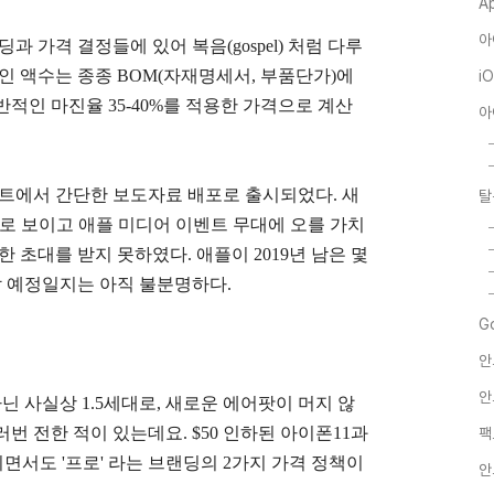
A
아
과 가격 결정들에 있어 복음(gospel) 처럼 다루
인 액수는 종종 BOM(자재명세서, 부품단가)에
i
일반적인 마진율
35-40%를
적용한 가격으로 계산
아
이트에서 간단한 보도자료 배포로 출시되었다. 새
탈
화로 보이고 애플 미디어 이벤트 무대에 오를 가치
 초대를 받지 못하였다. 애플이 2019년 남은 몇
할 예정일지는 아직 불분명하다.
G
안
안
닌 사실상 1.5세대로, 새로운 에어팟이 머지 않
번 전한 적이 있는데요. $50 인하된 아이폰11과
팩
히면서도 '프로' 라는 브랜딩의 2가지 가격 정책이
안