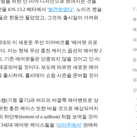
슬링을 위한 인-이어 디자인으로 보여지는 것을
OS 13.2 베타에서 '
발견하였다
'.
노이즈 켄슬
T
들은 한동안 돌았었고, 그것의 출시일이 가까워
화
제
내
 가격대의 이 새로운 무선 이어버즈를 '에어팟 프로
아
 말하였다. 이는 현재 무선 충전 케이스 옵션의 에어팟 2
연히, 기존 에어팟들은 단종되지 않을 것이고 인-이
문
제공되어질 것이다. 보도에 따르면 새로운 에어
Ho
 출시하여, 홀리데이 쇼핑 시즌을 준비할 것이
3
건
 스템(기둥 줄기)과 버드의 바깥쪽 에어벤트로 상
위한 충전 케이스 또한 바뀔 것으로 예상되어지
부(bottom of a sailboat)
처럼 보여질 것이
3세대 에어팟 케이스들을 '
아마존에서
' 판매하