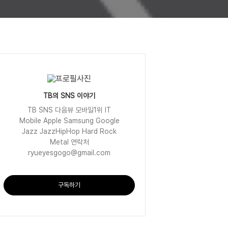
TB의 SNS 이야기
TB SNS 다음뷰 모바일1위 IT
Mobile Apple Samsung Google
Jazz JazzHipHop Hard Rock
Metal 연락처
ryueyesgogo@gmail.com
구독하기