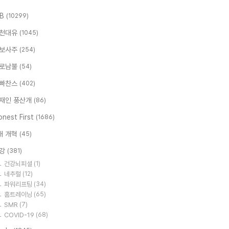
.B
(10299)
천대유
(1045)
보사주
(254)
로남불
(54)
빠찬스
(402)
재인 풍산개
(86)
nest First
(1686)
대 개혁
(45)
강
(381)
건강뇌피셜
(1)
네추럴
(12)
파워리프팅
(34)
홈트레이닝
(65)
SMR
(7)
COVID-19
(68)