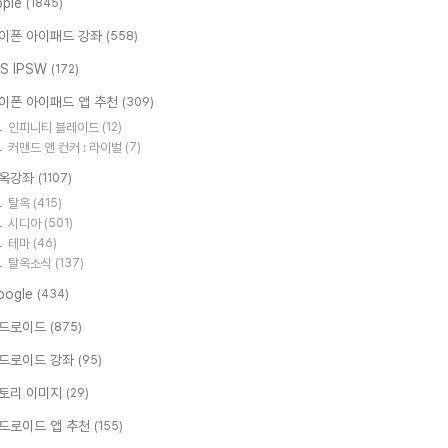
pple
(1845)
이폰 아이패드 강좌
(558)
OS IPSW
(172)
이폰 아이패드 앱 추천
(309)
인피니티 블레이드
(12)
커맨드 앤 컨커 : 라이벌
(7)
옥강좌
(1107)
탈옥
(415)
시디아
(501)
테마
(46)
탈옥소식
(137)
oogle
(434)
드로이드
(875)
드로이드 강좌
(95)
토리 이미지
(29)
드로이드 앱 추천
(155)