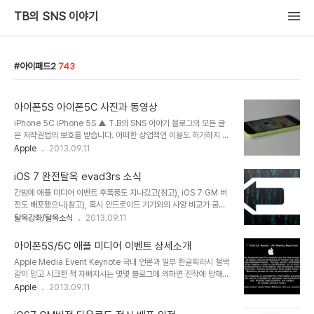
TB의 SNS 이야기
아이패드2
743
아이폰5S 아이폰5C 사진과 동영상
iPhone 5C iPhone 5S ▲ T.B의 SNS 이야기 블로그의 모든 글
은 저작권법의 보호를 받습니다. 어떠한 상업적인 이용도 허가하지 않
으며, 이용(불펌)허락을 하지 않습니다.▲ 사전협의 없이 본 콘텐츠
Apple
2013.09.11
(기사, 이미지)의 무단 도용, 전재 및 복제, 배포를 금합니다. 이를 어길
시 민, 형사상 책임을 질 수 있습니다.▲ 비영리 SNS(트위터, 페이스
iOS 7 완전탈옥 evad3rs 소식
북 등), 온라인 커뮤니티, 카페 게시판에서는 자유롭게 공유 가능합니
간밤에 애플 미디어 이벤트 후폭풍도 지나갔고(참고), iOS 7 GM 버
다. T.B의 SNS이야기 소식은 T.B를 팔로윙(@ph_TB) 하시면 실시
전도 배포됐으니(참고), 혹시 안드로이드 기기와의 사양 비교가 궁금
간으로 트위터를 통해서 제공 받을 수 있습니다.
하다면 이전글을 확인하면 되겠고(참고), 글에서 언급했던 3가지 혁신
탈옥강좌/탈옥소식
2013.09.11
(64-bit A7 AP, M7 processor, fingerprint)에 관한 딱딱한 기
술적인 얘기는 차츰 기회가 되면 소개하기로 하고 이제 '탈옥' 얘기 좀
아이폰5S/5C 애플 미디어 이벤트 상세소개
해보자. 지난 2월 배포됐던 iOS6 완전탈옥(untethered
Apple Media Event Keynote 국내 언론과 일부 한글찌라시 철썩
jailbreak)의 '드림 팀' eavad3rs 의 iOS7 탈옥 소식이다. 금일
같이 믿고 시크한 척 자빠지시는 몇몇 블로그에 의하면 진작에 망해서
@MuscleNerd, @pimskeks @planetbeing 를 축으로 하는
부도가 나도 골백번은 더 낫어야 할 '애플' 때문에 간밤에 참 시끄러웠
Apple
2013.09.11
evad3rs가 iOS7에 관한 exploit을 찾기 시작했다는 소식이다. 이
다. 언젠가 반드시 구글과 MS가 시장을 양분하고 애플은 80년대의
얘기인 즉, 지난 iOS 6 탈옥에..
도돌이표를 찍을 것이라는 생각에는 크게 변함이 없으나(참고) 애플에