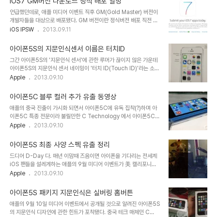
iOS7 GM버전 다운로드 정식 배포 일정
대한 관심을 보아하니 아직 건재한 모양이다. . 애플 대 안드로이드 점
언급했던데로, 애플 미디어 이벤트 직후 GM(Gold Master) 버전이
유율 지난 1년간의 성적표(참고) 전체적으로 그동안 블로그를 통해 전
개발자들을 대상으로 배포됐다. GM 버전이란 정식버전 배포 직전 최
해드린 '루머'와 크게 차이가 없었다. 어떤면에서는 그동안 '유출된 루
종 테스트하는 사실상 마지막 베타버전으로 정식버전과의 차이는 거
iOS IPSW
2013.09.11
머를 확인하는 수준'이었다. 애플은 '나와 봐야 안다.'는 말도 맞는 말
의 없다고 보면 된다. 팀쿡 왈, "전세계에서 가장 인기 있는 OS가 될
인데 애플 만큼은 아니 땐 굴뚝에 연기가 나지도 않는다. 그만큼 사람
것"이라는 새로운 iOS 7에서는 200여가지의 기능이 추가됐으며 시
들의 관심은 ..
아이폰5S의 지문인식센서 이름은 터치ID
리(Siri)를 통한 트윗 작성과 검색 기능이 강화됐다. Air Drop을 지원
그간 아이폰5S의 '지문인식 센서'에 관한 루머가 끊이지 않은 가운데
하며 다른 iOS 디바이스(아이폰, 아이패드, 아이팟터치)와의 WiFi를
아이폰5S의 지문인식 센서 네이밍이 '터치 ID(Touch ID)'라는 소식
통한 사진 등의 파일 공유 등의 기능이 추가 됐다. Support Device
이다. Nowhereelse.fr 에서 아이폰5S 사용자 설명서 유출이라 주
Apple
2013.09.10
아이폰4, 아이폰4S, 아이폰5, 아이폰5C, 아이폰5S아이패드2, 아이
장하는 사진과 함께 공개된 Touch ID 네이밍은 Home
패드3, 아이패드4, 아이패드미니,아이팟터치5세대 개발자 계정에 ..
button/Touch Id sensor 라는 문구와 함께 그간 루머로만 알려졌
아이폰5C 블루 컬러 추가 유출 동영상
던 '실버링 홈버튼' 디자인과 일치하는 부분이다. . 아이폰5S 패키지
애플의 중국 진출이 가시화 되면서 아이폰5C에 유독 집착(?)하며 아
지문인식은 실버링 홈버튼(참고) 지난밤 WSJ에서는 새로운 아이폰
이폰5C 특종 전문이라 불릴만한 C Technology 에서 아이폰5C
5S에 지문인식센서가 장착될 것이라는 확인을 한바가 있다. iOS 7은
블루 색상 유출이라 주장하는 15초짜리 동영상을 공개했다. 해당 동영
Apple
2013.09.10
한국시간 11일 새벽 2시에 美 캘리포니아주 애플의 쿠퍼티노
상에서는 아이폰5C에서 iOS 7 이 구동되고 있으며 조작 과정에서
(Cupertino) 본사에서 개최될 Apple Media Event와 함께 GM
외관상 디자인을 전체적으로 파악하기는 어려워 보인다. C Tech 는
버전이..
아이폰5S 최종 사양 스펙 유출 정리
이전에도 이와 유사한 디자인의 동영상을 공개한적이 있다.(참고) 美
드디어 D-Day 다. 매년 이맘때 즈음이면 아이폰을 기다리는 전세계
현지시각 지난 9월 1일 C Tech 가 공개한 유출된 아이폰5C 레드 컬
iOS 팬들을 설레게하는 애플의 9월 미디어 이벤트가 美 캘리포니아
러라 주장하는 동영상으로 이번에 공개한 블루 컬러와 유사해보인다.
주 쿠퍼티노 본사에서 개최(한국시각 11일 새벽2시)된다. 독일에서
Apple
2013.09.10
당시 C Tech 는 아이폰5C의 패키지 사진을 공개하기도 했는데 신
IFA 2013 이 개최된 바로 직후인지라 '애플 vs 안드로이드' 의 메리
제품 보안에 있어서만큼은 철저하게 어떠한 언급도 하지 않을 뿐더러
트를 비교해보는 것도 IT와 모바일을 좋아하는 사람들에게 있어서 관
내용물을 가리고 기기 파손..
아이폰5S 패키지 지문인식은 실버링 홈버튼
전 포인트가 될 수도 있겠다. 미디어 이벤트를 하루 앞두고 '아이폰
애플의 9월 10일 미디어 이벤트에서 공개될 것으로 알려진 아이폰5S
5S'에 관한 정보가 유출됐다.(via) 이 문서는 미디어 이벤트를 개최한
의 지문인식 디자인에 관한 힌트가 포착됐다. 중국 테크 매체인 C
바로 다음날 중국에서 열릴 것으로 알려진 'Special Media