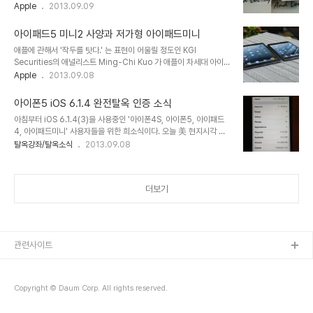
Technology 가 아이폰5S의 패키징이라 주장하는 사진을 공개했고
Apple
2013.09.09
Event'용 홍보문서로 추정되며 아이폰4 부터 아이폰5S까지 기존 기
사진속에서는 아이폰5S의 실버링(silver ring) 모양의 홈버튼을 확
기들과의 비교를 나타난다. 전체적인 사양은 그간 블로그에서 언급했
인할 수 있으며 C tech 에 따르면 이것이 아이폰5S의 지문인식 센서
던 루머들과 차이가 없으..
아이패드5 미니2 사양과 저가형 아이패드미니
라는 주장이다. 애플이 모바일 지갑(mobile wallet)의 보안을 위해
애플에 관해서 '작두를 탓다.' 는 표현이 어울릴 정도인 KGI
아이폰5S에 지문인식을 도입할 것이라는 루머는 끊임없이 제기되어
Securities의 애널리스트 Ming-Chi Kuo 가 애플이 차세대 아이패
왔다. 애플은 지난해 지문인식센서 업체인 Authentec 의 인수를 위
드5와 아이패드미니2에 A7X 를 탑재할 것이며 아이패드미니2는 레
Apple
2013.09.08
해 $356만 를 지불했다. 또한 최근까지 공개된 iOS 7 베타 버전에서
티나 디스플레이가 적용될 것이라는 새로운 레포트를 공개했다. 아울
는 지문인식에 관한 것으로 추정되는 코드가 발견되기도 했다. 美 현
러 Ming-Chi Kuo 는 차세대 아이패드 라인업이 2013년 4분기에
지시각 6..
아이폰5 iOS 6.1.4 완전탈옥 인증 소식
출시될 것이고 2014년에는 A6를 탑재한 저가형 아이패드가 출시될
아침부터 iOS 6.1.4(3)을 사용중인 '아이폰4S, 아이폰5, 아이패드
것이라고 전망했다. Since iPad mini 2 will feature better
4, 아이패드미니' 사용자들을 위한 희소식이다. 오늘 美 현지시각 오
resolution with retina display, we think its AP will have
후 jailbreak community에서 iOS 개발자이자 해커 wincom 이
탈옥강좌/탈옥소식
2013.09.08
the same grade as iPad 5 - the A7X. But we now
아이폰5 iOS 6.1.4 기반 탈옥 성공 소식을 전했다. 이 내용이 사실이
believe tha..
라면 iOS 6.1.4 펌웨어가 공개된 후 최초의 A5 to A6 공식 탈옥이
될 것이다. 최근 wincom 의 행보를 보자면 상당히 분주해보인다. 현
더보기
지시각 지난 8월 30일 자신의 트위터 계정으로 iOS 6.1.3 탈옥에 관
한 binary를 보유하고 있다고 밝힌 후 '진실 게임' 도마에 올랐던 그는
4일 '아이폰4S iOS 6.1.3 완전탈옥 인증 동영상'을 공개하기도 했
다.(참고) 현재까지 알려진 기기들은..
관련사이트
Copyright © Daum Corp. All rights reserved.