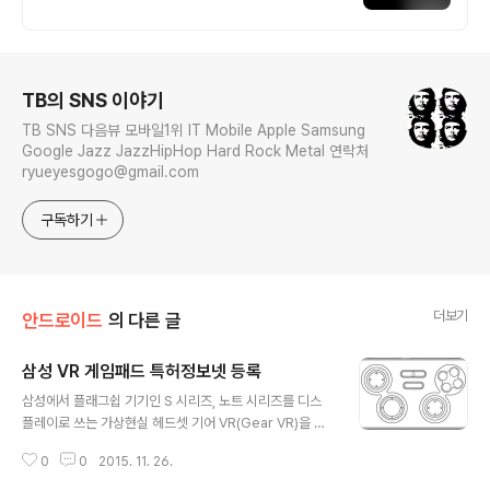
라오는 전국구 최다 상품 매일 10만 개 이상
의 신규 상품 업로드
로그 정보
TB의 SNS 이야기
TB SNS 다음뷰 모바일1위 IT Mobile Apple Samsung
Google Jazz JazzHipHop Hard Rock Metal 연락처
ryueyesgogo@gmail.com
구독하기
더보기
안드로이드
의 다른 글
삼성 VR 게임패드 특허정보넷 등록
글 내용
삼성에서 플래그쉽 기기인 S 시리즈, 노트 시리즈를 디스
플레이로 쓰는 가상현실 헤드셋 기어 VR(Gear VR)을 위
한 블루투스 기반 무선 게임패드 관련 특허를 KIPRIS(특허
0
0
2015. 11. 26.
정보넷)에 등록한 정황이 포착됐다. 전체적인 외관상 디자
인은 갤럭시S4를 위해서 출시했던 게임패드와 유사하고,