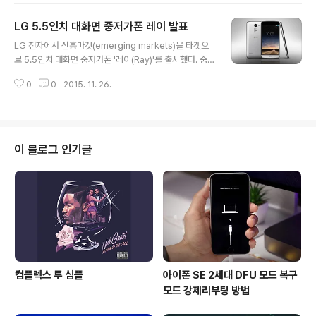
2개의 D-패드로 구성되며 microUSB 포트로 충전이 가
LG 5.5인치 대화면 중저가폰 레이 발표
능하다. (외관으로만 볼 때)기능상으로는 이전에 출시됐던
글 내용
삼성 게임 패드들과 유사할 것으로 보인다. Via ▲ T.B의
LG 전자에서 신흥마켓(emerging markets)을 타겟으
SNS 이야기 블로그의 모든 글은 저작권법의 보호를 받습
로 5.5인치 대화면 중저가폰 '레이(Ray)'를 출시했다. 중
니다. 어떠한 상업적인 이용도 허가하지 않으며, 이용(불
저가폰이라니 가격부터 궁금했는데, 아직 미출시고 LG 전
펌)허락을 하지 않습니다.▲ 사전협의 없이 본 콘텐츠(기
0
0
2015. 11. 26.
자에서는 가격에 관하여 언급하지 않았으나 15,000 루블
사, 이미지)의 무단 도용, 전재 및 복제, 배포를 금합니다.
($232/€215), 한화 약 26만1,600원으로 매우 저렴한
이를 어길 시 민..
편이다. 주저리 주저리 스펙은 'LG Newsroom' 에 아래
와 같이 정리되어 있다. Display: 5.5-inch HD (1280 x
720, 267ppi)Chipset: 1.4GHz Octa-Core Proces
이 블로그 인기글
sorCamera: Rear 13MP / Front 8MPMemory: 1G
B RAM / 16GB eMMC / MicroSDBattery: 3,000m
AhOperating System: An..
컴플렉스 투 심플
아이폰 SE 2세대 DFU 모드 복구
모드 강제리부팅 방법