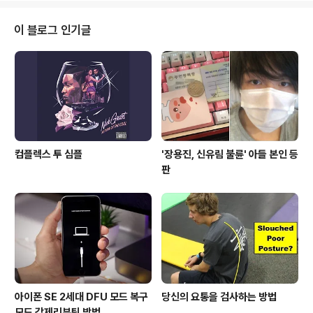
오늘 그 홍미노트3가 공개됐다. 샤오미의 홍미노트는 '가
성비, 저가격' 의 대명사다. 미(Mi) 시리즈와 함께 오늘날의
이 블로그 인기글
샤오미를 만들어 대표 플래그쉽으로 샤오미 최상위 제품군
은 Mi Note Pro 시리즈다. Redmi Note 3 홍미노트는
일단, 가격 부터 봐야 한다. 2GB RAM과 16GB 용량 모델
이 899 위안으로 16만1,406.46원에 불과..
컴플렉스 투 심플
'장용진, 신유림 불륜' 아들 본인 등
판
아이폰 SE 2세대 DFU 모드 복구
당신의 요통을 검사하는 방법
모드 강제리부팅 방법