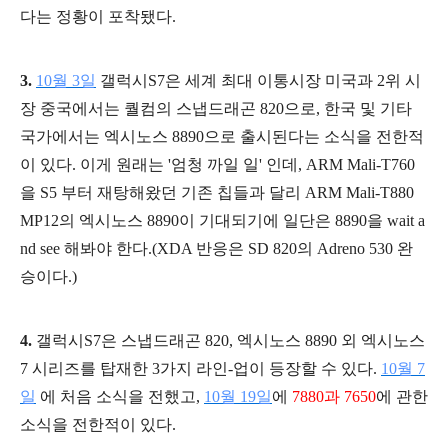
다는 정황이 포착됐다.
3.
10월 3일
갤럭시S7은 세계 최대 이통시장 미국과 2위 시
장 중국에서는 퀄컴의 스냅드래곤 820으로, 한국 및 기타
국가에서는 엑시노스 8890으로 출시된다는 소식을 전한적
이 있다. 이게 원래는 '엄청 까일 일' 인데, ARM Mali-T760
을 S5 부터 재탕해왔던 기존 칩들과 달리 ARM Mali-T880
MP12의 엑시노스 8890이 기대되기에 일단은 8890을 wait a
nd see 해봐야 한다.(XDA 반응은 SD 820의 Adreno 530 완
승이다.)
4.
갤럭시S7은 스냅드래곤 820, 엑시노스 8890 외 엑시노스
7 시리즈를 탑재한 3가지 라인-업이 등장할 수 있다.
10월 7
일
에 처음 소식을 전했고,
10월 19
일
에
7880과 7650
에 관한
소식을 전한적이 있다.