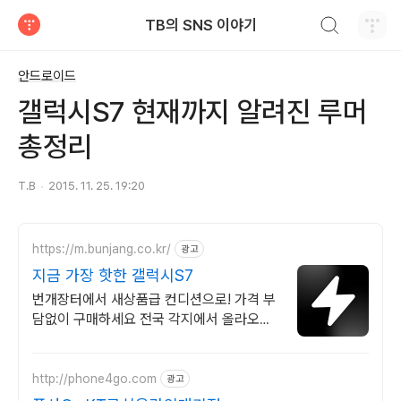
검색하기
TB의 SNS 이야기
티스토리
안드로이드
갤럭시S7 현재까지 알려진 루머
총정리
T.B
2015. 11. 25. 19:20
https://m.bunjang.co.kr/
광고
지금 가장 핫한 갤럭시S7
번개장터에서 새상품급 컨디션으로! 가격 부
담없이 구매하세요 전국 각지에서 올라오는
전국구 최다 상품 매일 10만 개 이상의 신규
상품 업로드
http://phone4go.com
광고