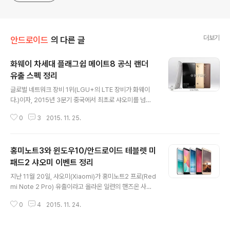
더보기
안드로이드
의 다른 글
화웨이 차세대 플래그쉽 메이트8 공식 랜더
유출 스펙 정리
글 내용
글로벌 네트워크 장비 1위(LGU+의 LTE 장비가 화웨이
다.)이자, 2015년 3분기 중국에서 최초로 샤오미를 넘어
선, 2015년 3분기 유럽에서는 삼성을 넘어선, 화웨이의
0
3
2015. 11. 25.
차세대 플래그쉽 메이트 8(Mate 8) 랜더와 디테일한 스
펙, 가격까지 공개됐다. 우리가 메이트 8에 주목해야 할 이
유는 '볼 것도 없이' 화웨이가 공개한 하이실리콘 자체 So
홍미노트3와 윈도우10/안드로이드 테블렛 미
C 옥타코어 기린 950(Kirin 950) 때문이다. 2015년 안
드로이드 기기 판매량이 저조했던 이유는 산발적인 보안
패드2 샤오미 이벤트 정리
글 내용
취약 논란도 있으나, 결국 소비자가 그 기기를 구매할 만한
지난 11월 20일, 샤오미(Xiaomi)가 홍미노트2 프로(Red
메리트를 주지못했다는 것이다. 퀄컴의 스냅드래곤 810은
mi Note 2 Pro) 유출이라고 올라온 일련의 핸즈온 사실
'발열' 논란과, 가장 큰 문제점은 장시간 사용시 퍼포먼스
들을 그간 샤오미의 홍미노트 라인업과 다소 조잡하다는
저하였다. MediaTek은 데카코어 Heilo X20~30 이..
0
4
2015. 11. 24.
것을 지적하면서 아마도 홍미노트2 프로가 아닌, 다른 제
품군일 것이라는 예상을 한 적이 있다. 그리고 홍미노트2
의 출시일을 (중국 시간)11월 24일 출시 예정이라 전했고,