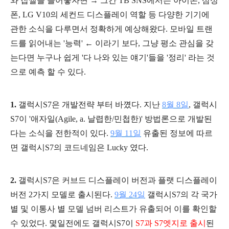
와 잡썰을 늘어놓자면 → 그간 TB SNS에서는 아이폰, 삼성
폰, LG V10의 세컨드 디스플레이 역할 등 다양한 기기에
관한 소식을 다루면서 정확하게 예상해왔다. 모바일 트랜
드를 읽어내는 '능력' ← 이라기 보다, 그냥 평소 관심을 갖
는다면 누구나 쉽게 '다 나와 있는 얘기'들을 '정리' 라는 것
으로 예측 할 수 있다.
1.
갤럭시S7은 개발전략 부터 바꼈다.
지난
8월 8일
,
갤럭시
S7이 '애자일(Agile, a. 날렵한/민첩한)' 방법론으로 개발된
다는 소식을 전한적이 있다.
9월 11일
유출된 정보에 따르
면 갤럭시S7의 코드네임은 Lucky 였다.
2.
갤럭시S7은 커브드 디스플레이 버전과 플랫 디스플레이
버전 2가지 모델로 출시된다.
9월 24일
갤럭시S7의 각 국가
별 및 이통사 별 모델 넘버 리스트가 유출되어 이를 확인할
수 있었다. 몇일전에도 갤럭시S7이
S7과 S7엣지로 출시
된