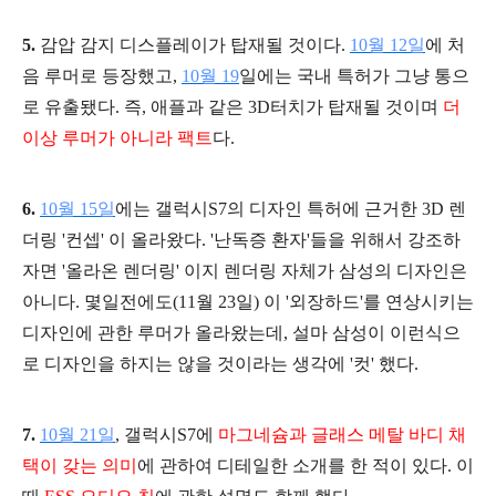
5.
감압 감지 디스플레이가 탑재될 것이다.
10월 12일
에 처
음 루머로 등장했고,
10월 19
일에는 국내 특허가 그냥 통으
로 유출됐다. 즉, 애플과 같은 3D터치가 탑재될 것이며
더
이상 루머가 아니라 팩트
다.
6.
10월 15일
에는 갤럭시S7의 디자인 특허에 근거한 3D 렌
더링 '컨셉' 이 올라왔다. '난독증 환자'들을 위해서 강조하
자면 '올라온 렌더링' 이지 렌더링 자체가 삼성의 디자인은
아니다. 몇일전에도(11월 23일)
이 '외장하드'를 연상시키는
디자인에 관한 루머가 올라왔는데, 설마 삼성이 이런식으
로 디자인을 하지는 않을 것이라는 생각에 '컷' 했다.
7.
10월 21일
, 갤럭시S7에
마그네슘과 글래스 메탈 바디 채
택이 갖는 의미
에 관하여 디테일한 소개를 한 적이 있다. 이