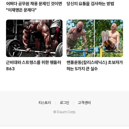
어쩌다 공무원 채용 문제인 것이면
당신의 요통을 검사하는 방법
"이재명은 문제다"
근비대와 스트렝스를 위한 웬들러
맨몸운동(칼리스테닉스) 초보자가
863
하는 5가지 큰 실수
의안내
티스토리
로그인
고객센터
© Daum Corp.