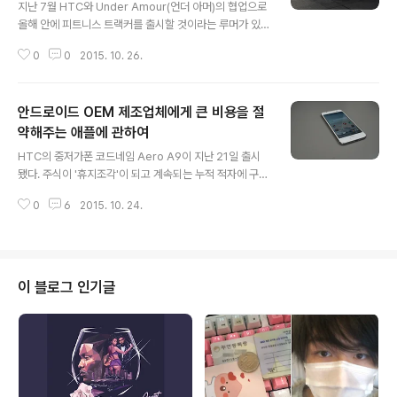
지난 7월 HTC와 Under Amour(언더 아머)의 협업으로
올해 안에 피트니스 트랙커를 출시할 것이라는 루머가 있
었다. HTC는 홀리데이 시즌을 목표로 빠르게 출시를 준비
0
0
2015. 10. 26.
했으나 이와 관련된 소식은 이후 좀처럼 나오지 않는 중이
었다. Phandroid에서는 이와 관련하여 HTC에 문의를
했고, 그 결과 답변을 받았다 밝혔다. 우리는 피트니스 플랫
안드로이드 OEM 제조업체에게 큰 비용을 절
폼과 우리 제품의 향상을 목표로 지속적인 개발을 진행중
이다. 언더 아머와 HTC는 완벽한 디지털 생태계를 통합시
약해주는 애플에 관하여
글 내용
키고자 내년 초로 출시일을 결정했다. 이것은 글로벌 출시
HTC의 중저가폰 코드네임 Aero A9이 지난 21일 출시
가 될 것이고 선수급의 레벨 트랙 제공, 그들의 건강과 피트
됐다. 주식이 '휴지조각'이 되고 계속되는 누적 적자에 구조
니스를 위한 관리 및 향상에 도움을 줄 것이다. HTC의 답
조정까지 단행한 HTC는 원래 PC 부품 제조업체로 시작
변중 '제품 생태계'가 의미하는 것이 무엇일까? 고민해봤
0
6
2015. 10. 24.
한 전문 모바일 기기 제조업체다. 삼성, LG, Sony, 화웨이,
다. 언더 아머는 운동..
레노버, 샤오미 등과 같이 대부분의 안드로이드 OEM 제조
업체는 물론 애플까지 모바일 외 수입원이 있는 반면에 HT
C는 오직 모바일에만 의존하고, 올해 들어 퀄컴 스냅드래
곤 810 발열 최적화 실패에 따라 큰 부진을 겪었다. 모습을
이 블로그 인기글
보인 A9은 여러 모로 애플의 아이폰을 연상케 한다. 전면
부의 지문인식 리더와 HTC 로고를 제한다면 우선 디자인
적으로 바로 생각나는 기기가 있는데, 애플의 아이폰6S다.
딱 봤을 때 전체적인 디자인이 아이폰과 매우 흡사하다. 심
지어 후면..