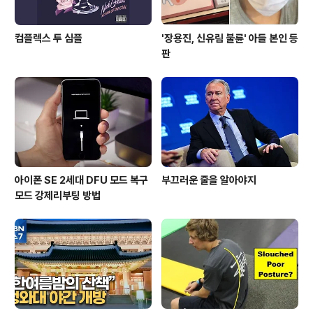
컴플렉스 투 심플
'장용진, 신유림 불륜' 아들 본인 등
판
아이폰 SE 2세대 DFU 모드 복구
부끄러운 줄을 알아야지
모드 강제리부팅 방법