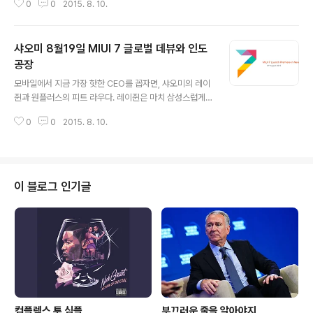
0
0
2015. 8. 10.
'개' '헛' 소리로 '대 욕'을 들어먹었으나, 결국 이렇게 됐다.
안드로이드 보안 취약점은 그간 블로그를 통해 꾸준하게
소식을 전했고, Stagefright vulnerability 등 일부 보안
샤오미 8월19일 MIUI 7 글로벌 데뷰와 인도
취약점은 그에 대한 대응책도 제시했으나, 지문인식 취약
과 국정원이 뿌려놓은 이탈리아 해킹팀 갈릴레오의 멜웨어
공장
글 내용
는 '공장도 초기화'를 해도 소용없다. 그냥 소중한 개인정
모바일에서 지금 가장 핫한 CEO를 꼽자면, 샤오미의 레이
보, 금융정보, 프라이버시는 새누리당 정권의 국정원과 함
쥔과 원플러스의 피트 라우다. 레이쥔은 마치 삼성스럽게
께 하면된다. Stagefright 코드 논란은 OS를 갈아 엎으면
사업을 확장중이고, 피트 라우는 '정 반대'의 카리스마로 혁
된다. 구글에서는 넥서스 시리즈 전 기종에 이미 ..
0
0
2015. 8. 10.
신성이라는 측면에서 안드로이드의 스티브잡스 처럼 보인
다.(그래서, 안드로이드 유저들은 지금 피트 라우에 열광하
고, 원플러스2에 열광한다.) 반대로 안습 CEO를 꼽자면,
삼성전자의 신종균 부사장이다. 샤오미가 MIUI ROM의 7
번째 메이저 업데이트 런칭 이벤트를 8월 19일 인도 뉴델
이 블로그 인기글
리에서 갖을 거라 발표했다. 중국 외에서 MIUI를 선보인 것
은 이번이 처음이고, 글로벌 진출 첫시장이다. AndroidC
entral에서는 이날 레드미2프라임(Redmi 2 Prime)이
출시될 것이고, 4.7인치 720p 디스플레이, Snapdrago
n..
컴플렉스 투 심플
부끄러운 줄을 알아야지