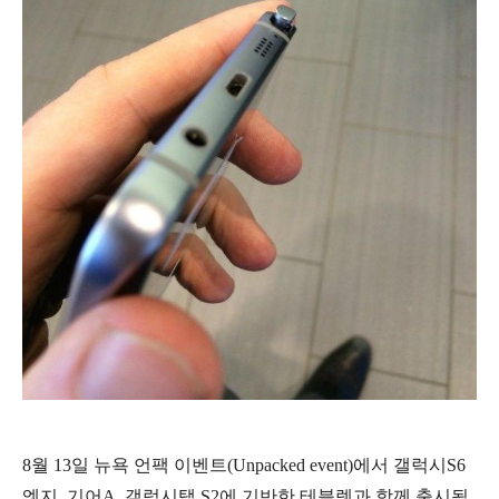
8월 13일 뉴욕 언팩 이벤트(Unpacked event)에서 갤럭시S6
엣지, 기어A, 갤럭시탭 S2에 기반한 테블렛과 함께 출시될