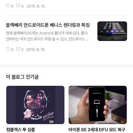
쉽 기기들의 점수가 약 4만 중반 ~ 6만 중반 이라는 점에
0
6
2015. 8. 10.
서 10만에 가까운 2배의 점수는 선뜻 납득하기 어려었다. I
T/모바일 SoC에 관하여 약간의 상식과 평소 관심이 있었
다면, 이 점수는 당연히 '페이크(fake)'일 가능성이 높다는
블랙베리 안드로이드폰 베니스 렌더링과 특징
의심이 들었겠지만, 평소 '개' '헛' 소리나 싸지르는 (일부)
글 내용
분들께서는 이게 갤럭시S7의 벤치점수이고, 갤럭시노트5
현재 블랙베리OS에는 Android 폴더가 아예 있다. 폴더
와 갤럭시S6엣지 플러스가 (루머)엑시노스 7420으로 동
안에서는 마치 안드로이드 처럼 쓸 수 있고, 안드로이드 앱
결 되니, 삼성의 차세대 칩이자 ePOP 솔루션의 엑시노스
을 설치한 후 관리할 수 있다. 곧 출시 될 것으로 알려진 블
7422일 것이다? 소설을 써댔다. 여기에, 삼성이 갤럭시S
0
2
2015. 8. 10.
랙베리 베니스(Venice)의 렌더가 공개됐다. 더 안드로이
7 부터 워터풀 방법론이 아닌 애자일 방법론으로 기기를..
드 스러워진 이 스마트폰은 작년 말 블랙베리에서 안드로
이드 구동 스마트폰을 내놓겠다고 깜짝 공개한 첫번째 스
마트폰이다. 베니스의 스펙은 1,800만 화소 카메라, 메탈
디자인 블랙베리 허브 및 크롬캐스트(Chromecast)지원
이 블로그 인기글
이 특징이다. 참고로, 안드로이드 앱을 지원하던 이전 블랙
베리OS(BlackBerry 10)는 Chromecast를 지원하지
않는다. 그리고 이제, 안드로이드 OEM 제조업체로써의 블
랙베리에 관한 새로운 라인-업이 등장할 수도 있다. 이 기
기에 관..
컴플렉스 투 심플
아이폰 SE 2세대 DFU 모드 복구