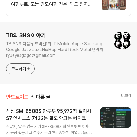
여행루트. 모든 인도여행 전문. 인도 전지역
다양한 여행팀 진행중
로그 정보
TB의 SNS 이야기
TB SNS 다음뷰 모바일1위 IT Mobile Apple Samsung
Google Jazz JazzHipHop Hard Rock Metal 연락처
ryueyesgogo@gmail.com
구독하기
더보기
안드로이드
의 다른 글
삼성 SM-8508S 안투투 95,972점 갤럭시
S7 엑시노스 7422는 말도 안되는 페이크
글 내용
주말에, 알 수 없는 기기 SM-8508S 의 안투투 벤치마크
가 등장 했는데 그 점수가 무려 '95,972점' 이었다. 플래그