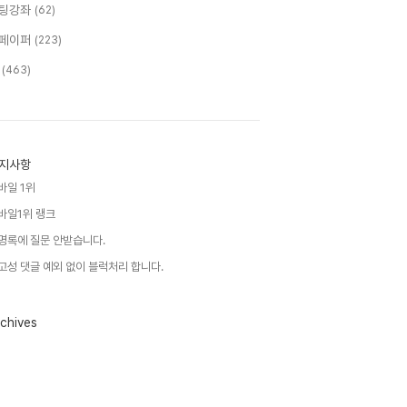
팅강좌
(62)
페이퍼
(223)
T
(463)
지사항
바일 1위
바일1위 랭크
명록에 질문 안받습니다.
고성 댓글 예외 없이 블럭처리 합니다.
chives