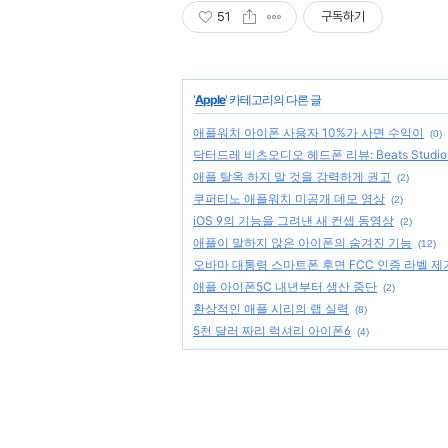
51
구독하기
'
Apple
' 카테고리의 다른 글
애플워치 아이폰 사용자 10%가 사면 수익이
(0)
닥터드레 비츠오디오 헤드폰 리뷰: Beats Studio Wi
애플 탈옥 하지 말 것을 강력하게 권고
(2)
쿠퍼티노 애플워치 미공개 데모 영상
(2)
iOS 9의 기능을 그려낸 새 컨셉 동영상
(2)
애플이 말하지 않은 아이폰의 숨겨진 기능
(12)
오바마 대통령 스마트폰 후면 FCC 인증 라벨 제
애플 아이폰5C 내년부터 생산 중단
(2)
환상적인 애플 시리의 랩 실력
(8)
5천 달러 짜리 럭셔리 아이폰6
(4)