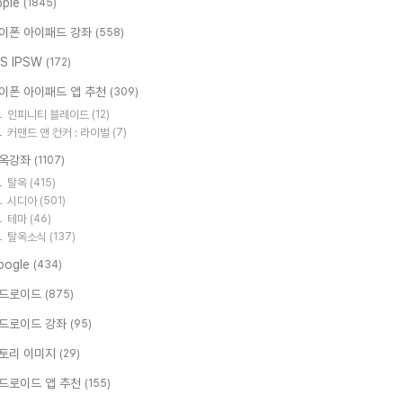
pple
(1845)
이폰 아이패드 강좌
(558)
OS IPSW
(172)
이폰 아이패드 앱 추천
(309)
인피니티 블레이드
(12)
커맨드 앤 컨커 : 라이벌
(7)
옥강좌
(1107)
탈옥
(415)
시디아
(501)
테마
(46)
탈옥소식
(137)
oogle
(434)
드로이드
(875)
드로이드 강좌
(95)
토리 이미지
(29)
드로이드 앱 추천
(155)