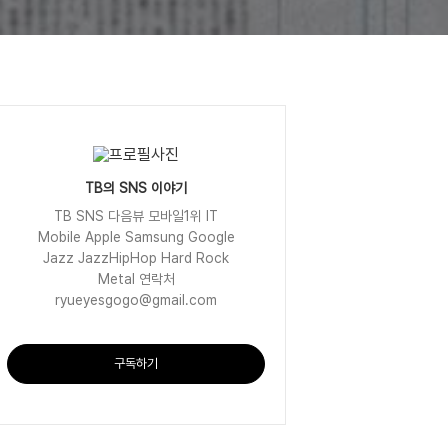
TB의 SNS 이야기
TB SNS 다음뷰 모바일1위 IT
Mobile Apple Samsung Google
Jazz JazzHipHop Hard Rock
Metal 연락처
ryueyesgogo@gmail.com
구독하기