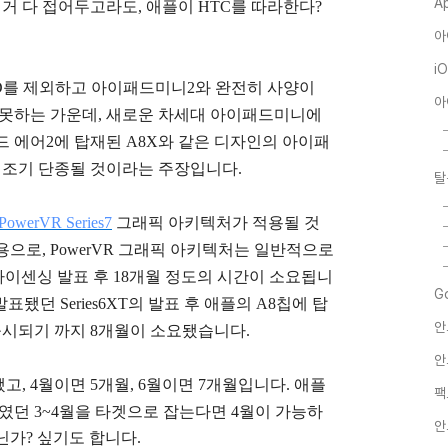
A
런거 다 접어두고라도, 애플이 HTC를 따라한다?
아
i
ID를 제외하고 아이패드미니2와 완전히 사양이
아
 못하는 가운데, 새로운 차세대 아이패드미니에
드 에어2에 탑재된 A8X와 같은 디자인의 아이패
 조기 단종될 것이라는 주장입니다.
탈
PowerVR Series7
그래픽 아키텍처가 적용될 것
용으로,
PowerVR 그래픽 아키텍처는 일반적으로
생산 품목 라이센싱 발표 후 18개월 정도의 시간이 소요됩니
G
발표됐던 Series6XT의 발표 후 애플의 A8칩에 탑
안
시되기 까지 8개월이 소요됐습니다.
안
됐고, 4월이면 5개월, 6월이면 7개월입니다. 애플
팩
였던 3~4월을 타겟으로 잡는다면 4월이 가능하
안
닌가? 싶기도 합니다.