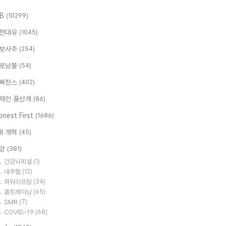
.B
(10299)
천대유
(1045)
보사주
(254)
로남불
(54)
빠찬스
(402)
재인 풍산개
(86)
nest First
(1686)
대 개혁
(45)
강
(381)
건강뇌피셜
(1)
네추럴
(12)
파워리프팅
(34)
홈트레이닝
(65)
SMR
(7)
COVID-19
(68)