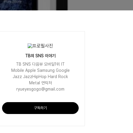
TB의 SNS 이야기
TB SNS 다음뷰 모바일1위 IT
Mobile Apple Samsung Google
Jazz JazzHipHop Hard Rock
Metal 연락처
ryueyesgogo@gmail.com
구독하기