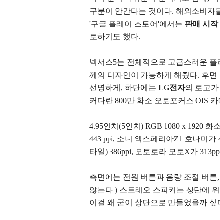
구분이 안간다는 것이다. 해외소비자
'구글 플레이 스토어'에서는
판매 시작
토하기도 했다.
넥서스5는 전체적으로 고급스러운 플라
께의 디자인이 가능하게 해줬다. 후면 
선명하게, 하단에는
LG전자
의 로고
커다란 800만 화소 오토포커스 OIS 
4.95인치(5인치) RGB 1080 x 192
443 ppi,
소니 엑스페리아Z1 호나미가 44
타일) 386ppi, 모토로라 모토X가 313pp
측면에는 전원 버튼과 음량 조절 버튼
않는다.) 스트레오 스피커는 상단에 
이걸 왜 굳이 상단으로 만들었을까 싶다