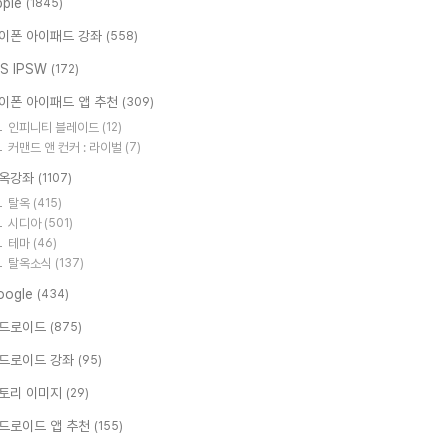
pple
(1845)
이폰 아이패드 강좌
(558)
OS IPSW
(172)
이폰 아이패드 앱 추천
(309)
인피니티 블레이드
(12)
커맨드 앤 컨커 : 라이벌
(7)
옥강좌
(1107)
탈옥
(415)
시디아
(501)
테마
(46)
탈옥소식
(137)
oogle
(434)
드로이드
(875)
드로이드 강좌
(95)
토리 이미지
(29)
드로이드 앱 추천
(155)