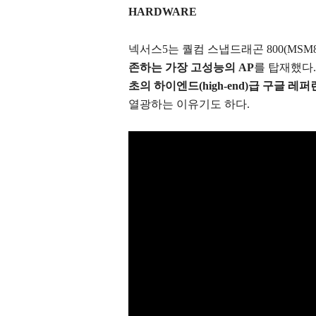
HARDWARE
넥서스5는 퀄컴 스냅드래곤 800(MSM8924,
존하는 가장 고성능의 AP
를 탑재했다
초의 하이엔드(high-end)급 구글 레
열광하는 이유기도 하다.