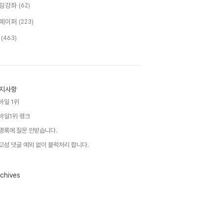
팅강좌
(62)
페이퍼
(223)
T
(463)
지사항
바일 1위
바일1위 랭크
명록에 질문 안받습니다.
고성 댓글 예외 없이 블럭처리 합니다.
chives