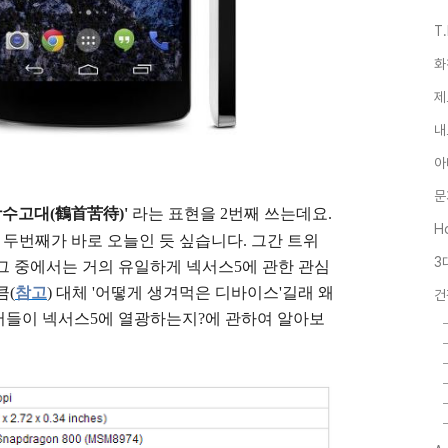
T
화
제
내
아
문
수고대(
鶴首苦待)'
라는 표현을 2번째 쓰는데요.
Ho
고 두번째가 바로 오늘인 듯 싶습니다. 그간 트위
3
그 중에서는 거의 유일하게 넥서스5에 관한 관심
큼(
참고
) 대체 '어떻게 생겨먹은 디바이스'길래 왜
건
버들이 넥서스5에 열광하는지?에 관하여 알아보