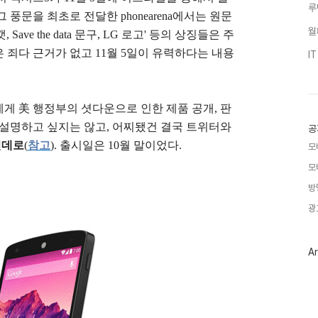
루
풍문을 최초로 전달한 phonearena에서는 원문
월
ve the data 문구, LG 로고' 등의 상징들은 주
 죄다 근거가 없고 11월 5일이 유력하다는 내용
I
게 美 행정부의 셧다운으로 인한 제품 공개, 판
 설명하고 싶지는 않고, 어찌됐건
결국 트위터와
공
던데
로
(
참고
). 출시일은 10월 말이었다.
모
모
방
광
Ar