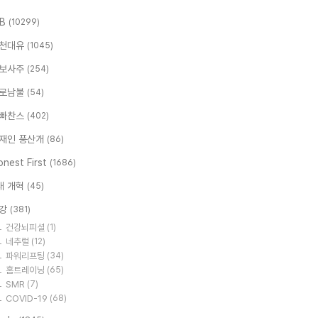
.B
(10299)
천대유
(1045)
보사주
(254)
로남불
(54)
빠찬스
(402)
재인 풍산개
(86)
nest First
(1686)
대 개혁
(45)
강
(381)
건강뇌피셜
(1)
네추럴
(12)
파워리프팅
(34)
홈트레이닝
(65)
SMR
(7)
COVID-19
(68)