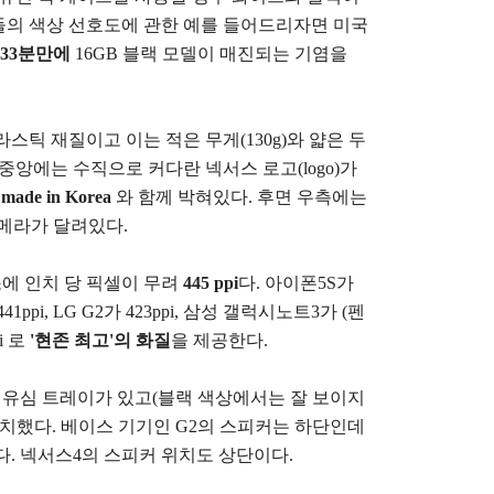
들의 색상 선호도에 관한 예를 들어드리자면 미국
33분만에
16GB 블랙 모델이 매진되는 기염을
스틱 재질이고 이는 적은 무게(
130g)
와 얇은 두
중앙에는 수직으로 커다란 넥서스 로고(logo)가
가
made in Korea
와 함께 박혀있다. 후면 우측에는
카메라가 달려있다.
0 화소에 인치 당 픽셀이 무려
445 ppi
다. 아이폰5S가
1ppi,
LG G2가 423ppi,
삼성 갤럭시노트3가 (펜
i 로
'현존 최고'
의 화질
을 제공한다.
, 유심 트레이가 있고(블랙 색상에서는 잘 보이지
위치했다. 베이스 기기인 G2의 스피커는 하단인데
. 넥서스4의 스피커 위치도 상단이다.