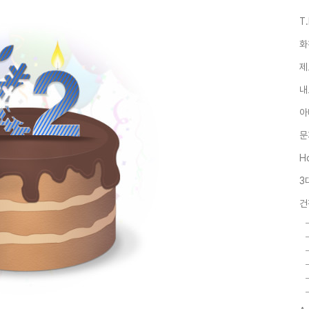
T
화
제
내
아
문
Ho
3
건