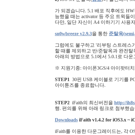
가 되겠습니다. 5.1 배포 직후에도 
능했을 때는 activator 등 주요 트
다만, 일단 자신이 A4 이하기기 사용
sn0wbreeze v2.9.3
을 통한
준탈옥(semi-t
그럼에도 불구하고 '리부팅 스트레스가 
할 때를 제외하고 반/준탈옥과 완전탈옥은 
아래의 방법으로 5.1에서 5.0.1로 다
※
지원기종:
아이폰3GS/4 아이팟터치2
STEP1
30핀 USB 케이블로 기기를 
아이튠즈를 종료합니다.
STEP2
iFaith의 최신버전을
http://ih
행. 편의를 위해 아래 링크로 첨부했습
Downloads
iFaith v1.4.2 for iOS3.x ~ i
iFaith를 이용한 다운그레이드는, 각 O