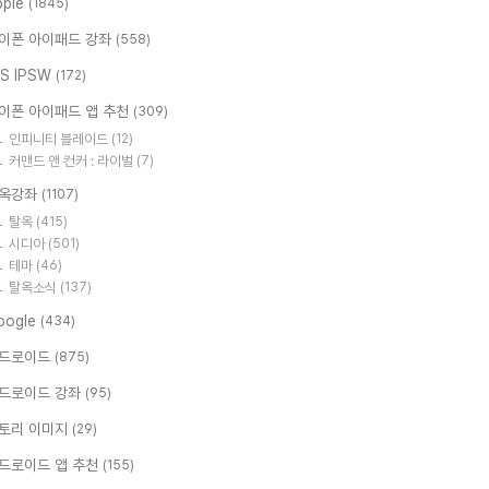
pple
(1845)
이폰 아이패드 강좌
(558)
OS IPSW
(172)
이폰 아이패드 앱 추천
(309)
인피니티 블레이드
(12)
커맨드 앤 컨커 : 라이벌
(7)
옥강좌
(1107)
탈옥
(415)
시디아
(501)
테마
(46)
탈옥소식
(137)
oogle
(434)
드로이드
(875)
드로이드 강좌
(95)
토리 이미지
(29)
드로이드 앱 추천
(155)