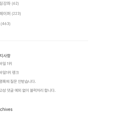
팅강좌
(62)
페이퍼
(223)
T
(463)
지사항
바일 1위
바일1위 랭크
명록에 질문 안받습니다.
고성 댓글 예외 없이 블럭처리 합니다.
chives