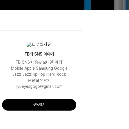
TB의 SNS 이야기
TB SNS 다음뷰 모바일1위 IT
Mobile Apple Samsung Google
Jazz JazzHipHop Hard Rock
Metal 연락처
ryueyesgogo@gmail.com
구독하기