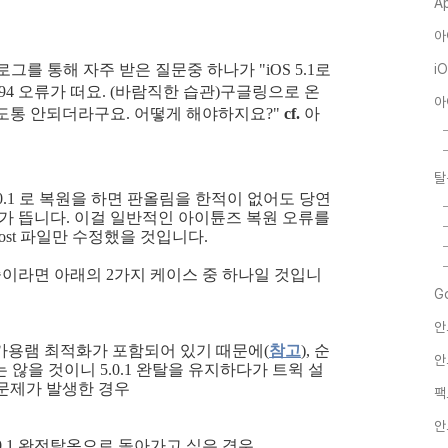
A
아
그를 통해 자주 받은 질문중 하나가 "iOS 5.1로
i
194 오류가 떠요. (바람직한 습관)구글링으로 온
아
도통 안되더라구요. 어떻게 해야하지요?"
cf.
아
탈
5.0.1 로 복원을 하면 판올림을 한적이 없어도 당연
 오류가 뜹니다. 이걸 일반적인 아이튠즈 복원 오류를
st 파일만 수정했을 것입니다.
중이라면 아래의 2가지 케이스 중 하나일 것입니
G
안
과 가용램 최적화가 포함되어 있기 때문에(
참고
), 순
안
않을 것이니 5.0.1 완탈을 유지하다가 트윅 설
문제가 발생한 경우
팩
안
.0.1 완전탈옥으로 돌아가고 싶은 경우