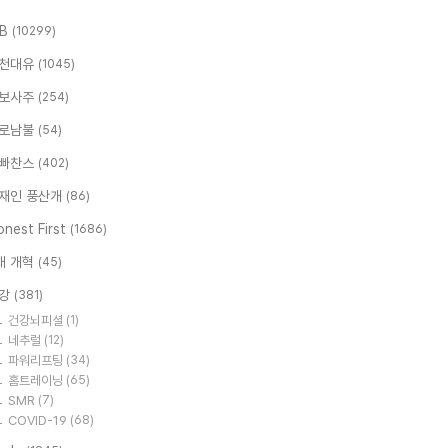
.B
(10299)
천대유
(1045)
보사주
(254)
로남불
(54)
빠찬스
(402)
재인 풍산개
(86)
nest First
(1686)
대 개혁
(45)
강
(381)
건강뇌피셜
(1)
네추럴
(12)
파워리프팅
(34)
홈트레이닝
(65)
SMR
(7)
COVID-19
(68)