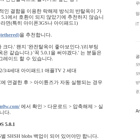
루
HW적인 결함을 이용한 락해제 방식의 반탈옥이 가
월
윅들이 5.1에서 호환이 되지 않았기에 추천하지 않습니
자라면(특히 아이폰3GS나 아이패드1)
I
ethered)
을 추천합니다.
크다.' 왠지 '완전탈옥이 좋아보인다.'(리부팅
같습니다.) '꼭 5.0.1을 써야겠다.' 는 분들은
공
운그레이드 할 수 있습니다.
모
/3/4세대 아이패드1 애플TV 2 세대
모
PC에 연결한 후 > 아이튠즈가 자동 실행되는 경우
방
광
8sn0w.com/
에서 확인 > 다운로드 > 압축해제 > 실
Ar
니다.
OS 5.0.1
S별 SHSH blobs 백업이 되어 있어야만 합니다.