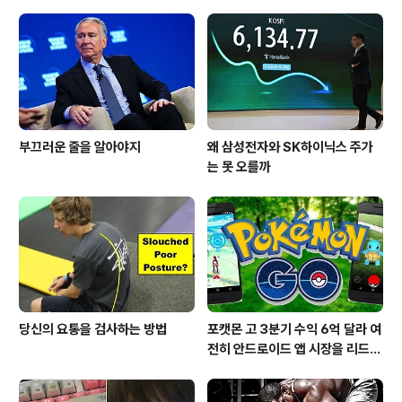
부끄러운 줄을 알아야지
왜 삼성전자와 SK하이닉스 주가
는 못 오를까
당신의 요통을 검사하는 방법
포캣몬 고 3분기 수익 6억 달라 여
전히 안드로이드 앱 시장을 리드
중이다.