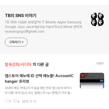
로그 정보
TB의 SNS 이야기
TB SNS 다음뷰 모바일1위 IT Mobile Apple Samsung
Google Jazz JazzHipHop Hard Rock Metal 연락처
ryueyesgogo@gmail.com
구독하기
더보기
탈옥강좌/시디아
의 다른 글
앱스토어 메뉴에 ID 선택 메뉴를! AccountC
hanger 프리뷰
글 내용
국내에 게임 카테고리가 없을 때는 한국 앱스토어 아이디
외 다른 아이디(US 또는 알래스카: tax 면제)가 거의 필수
였습니다. 지난 2011년 11월 2일 한국에도 게임 카테고리
5
6
2012. 3. 11.
가 열리면서(참고) 더이상 앱스토어 계정을 2개 이상 가질
필요는 없습니다만, 1) 여전히 한국 스토어에 없는 어플 2)