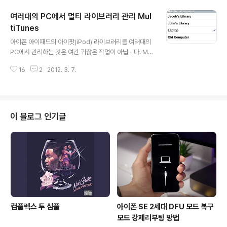
일시무료 또는 프로모션을 이용한 유료 어플 무료로 받기
여러대의 PC에서 멀티 라이브러리 관리 Mul
(참고) 3) 방대한량의 Podcast 또는 iTunesU 4) 한국에
도 상륙한다는 루머가 있는 아이튠즈 뮤직 스토어 등 아직
tiTunes
글 내용
도 한국 앱스토어 아이디만으로아이폰으로 활용할 수 있는
아이폰 아이패드의 아이팟(iPod) 라이브러리를 여러대의
컨텐츠를 100% 사용하기는 부족합니다. 이런 이유에서,
PC에서 관리하는 것은 여간 귀찮은 작업이 아닙니다. Mul
보통 아이폰을 사용하면 US 스토어 아이디 하나 정도는 가
tiTunes(ModMyi, Free)는 아이폰의 음악 프로필을 분
지고 있을 것입니다. 그런데 이 스토어를 변경하려면 카테
16
2
2012. 3. 7.
산시켜서 여러대의 PC에서 아이폰 음악을 동기화 시켜주
고리 >..
는 시디아 트윅입니다. MultiTunes는 사용이 쉽고 별도의
설정이 거의 필요 없습니다. 설치 후 홈화면에 생성된 아이
콘을 클릭한 다음 Edit > (+) 를 클릭하고 새로운 라이브러
리를 생성할 수 있습니다. 즉, 새 라이브러리를 생성한 후에
이 블로그 인기글
아이팟을 실행하면 음악이 없는 것을 볼 수 있습니다. 여기
에 다른 PC에서 음악을 새로 동기화하는 것이 되겠습니다.
이때 이전 라이브러리에 포함됐던 음악과 데이터는 삭제되
지 않으며, account 스위칭으로 라이브러리를 선택할 수..
컴플렉스 투 심플
아이폰 SE 2세대 DFU 모드 복구
모드 강제리부팅 방법