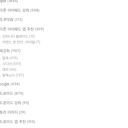
pple
(1845)
이폰 아이패드 강좌
(558)
OS IPSW
(172)
이폰 아이패드 앱 추천
(309)
인피니티 블레이드
(12)
커맨드 앤 컨커 : 라이벌
(7)
옥강좌
(1107)
탈옥
(415)
시디아
(501)
테마
(46)
탈옥소식
(137)
oogle
(434)
드로이드
(875)
드로이드 강좌
(95)
토리 이미지
(29)
드로이드 앱 추천
(155)