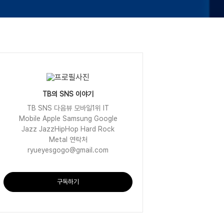
TB의 SNS 이야기
TB SNS 다음뷰 모바일1위 IT
Mobile Apple Samsung Google
Jazz JazzHipHop Hard Rock
Metal 연락처
ryueyesgogo@gmail.com
구독하기