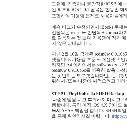
그런데, 가뜩이나 불안정한 iOS 5 에 p
된 최초의 iOS 5.0.1 탈옥은 한동
포함하여
가용램 문제로 사용자들에게
계속 버그가 수정되면서 iBooks 문제는
전탈옥은 redsn0w 반탈옥 + corona
로 탈옥하는 것 보다 가용램이 적기 
지 않은 상태입니다.
지난 2월 16일 공개된 redsn0w 0.9.10
됐습니다. 가용램 부문도 개선됐고 안
리자면 A4 이하에서는 sn0wbreeze 
redsn0w 0.9.10b5c를 이용한 탈옥
는 짓인지는 모르겠습니다만,, -_-' (
위해서 (또는 나중에 써먹으려고 미리~
STEP1
TinyUmbrella SHSH Backup
'나중에 땅을 치고 후회하지 마시고' O
행합니다. 특히 아직 iOS 4.X 임에도
드시
SHSH 백업을 합니다. SHSH백업의
을 통해 확인하시길 바랍니다.
http://r