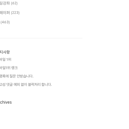
팅강좌
(62)
페이퍼
(223)
T
(463)
지사항
바일 1위
바일1위 랭크
명록에 질문 안받습니다.
고성 댓글 예외 없이 블럭처리 합니다.
chives