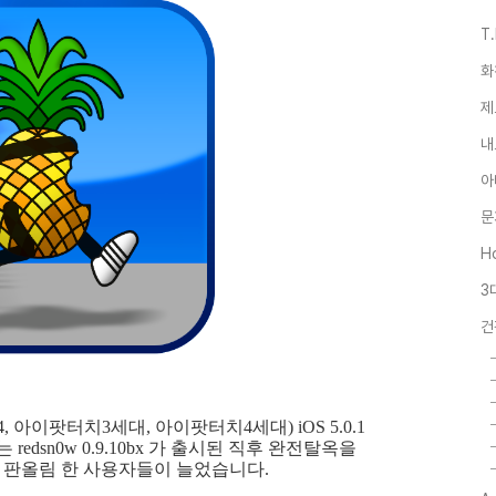
T
화
제
내
아
문
Ho
3
건
 아이팟터치3세대, 아이팟터치4세대) iOS 5.0.1
원하는 redsn0w 0.9.10bx 가 출시된 직후 완전탈옥을
에서 판올림 한 사용자들이 늘었습니다.