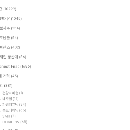
.B
(10299)
천대유
(1045)
보사주
(254)
로남불
(54)
빠찬스
(402)
재인 풍산개
(86)
nest First
(1686)
대 개혁
(45)
강
(381)
건강뇌피셜
(1)
네추럴
(12)
파워리프팅
(34)
홈트레이닝
(65)
SMR
(7)
COVID-19
(68)