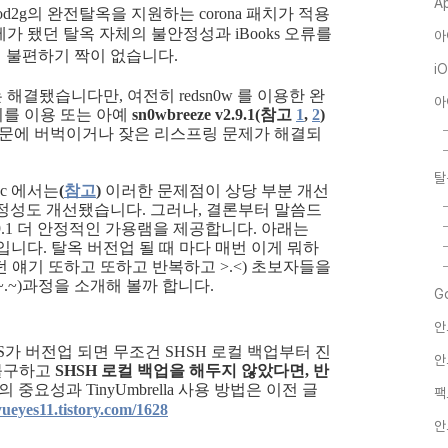
A
od2g의 완전탈옥을 지원하는 corona 패치가 적용
안 화제가 됐던 탈옥 자체의 불안정성과
iBooks 오류를
아
 불편하기 짝이 없습니다.
i
 해결됐습니다만, 여전히 redsn0w 를 이용한 완
아
 패치를 이용 또는 아예
sn0wbreeze v2.9.1(참고
1
,
2
)
때문에 버벅이거나 잦은 리스프링 문제가 해결되
탈
b5c 에서는
(
참고
)
이러한 문제점이 상당 부분 개선
정성도 개선됐습니다. 그러나, 결론부터 말씀드
v2.9.1 더 안정적인 가용램을 제공합니다. 아래는
 과정입니다. 탈옥 버전업 될 때 마다 매번 이게 뭐하
했던 얘기 또하고 또하고 반복하고 >.<) 초보자들을
.~)과정을 소개해 볼까 합니다.
G
안
S가 버전업 되면 무조건 SHSH 로컬 백업부터 진
안
 불구하고
SHSH 로컬 백업을 해두지 않았다면, 반
 중요성과 TinyUmbrella 사용 방법은 이전 글
팩
yueyes11.tistory.com/1628
안