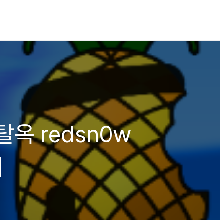
전탈옥 redsn0w
기