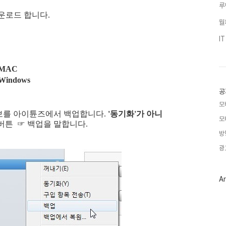
루
운로드 합니다.
월
I
r MAC
r Windows
공
모
보를 아이튠즈에서 백업합니다.
'동기화'가 아니
모
 버튼
☞
백업을 말합니다.
방
광
Ar