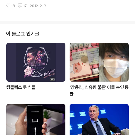
이패드를 사용중이라면 앞으로 출시될 아이패드에 대해서
되는 iOS 5 정식 버전에서 구형 기기들에 대한 Siri 지원은
18
17
2012. 2. 9.
관심이 많을 것입니다. 저 역시 그 관심이 많은 사람 중 하
없다고 밝혔습니다. 이에 대해서 iOS 해커들은 아이폰4는
나로 아이패드3 에서 이것만은 추가되겠지, '거의 확실시
물..
되는 것'들과 '기대되는 것' 5가지를 모아봤습니다. 1) 레티
나 디스플레이(Retina Display) 아이폰4와 아이폰4S의
레티나 디스플레이가 탑재될 것은 거의 확실시 됩니다. 그
이 블로그 인기글
런데, 이 레티나 디스플레이 때문에 아이패드3는 아이패드
2에 비해서 두꺼워 진다고 합니다. 아무리 두꺼워져봐야
아이패드1만은 하겠습니까 만은, 갈 수록 '슬림'이 대세인
마당에 애플에서 최초로 레티나를 탑재하고 나오는 테블렛
이 두꺼워 진다고 하니..
컴플렉스 투 심플
'장용진, 신유림 불륜' 아들 본인 등
판