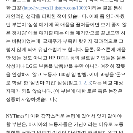
한 고
찰'(
http://ryueyes11.tistory.com/1309
)
이라는 글을 통해
개인적인 생각
을 피력한 적이 있습니다. 이때 좀 안타까웠
던 부분이 '삼성 얘기에 꼭 애플을 끌어들이면 보기 좋지 않
은 것처럼' 애플 얘기할 때는 애플 얘기만으로 끝냈으면 하
는 바람이었는데, 글재주가 부족한 탓인지 결과적으로 그
렇지 않게 되어 유감스럽기도 합니다. 물론,
폭스콘에 애플
만 있는 것도 아니고 HP, DELL 등의 글로벌 기업들은 물론
삼성이나 LG도 부품을 납품
받을 뿐만 아니라
여전히 잘못
을 인정하지 않고 노동자 140명 암 발병, 이미 50명을 '돈으
로 학살' 한 '살인마 기업' 삼성(참고
1
,
2
,
3
)
과는 비교 대상
자체가 되질 않습니다. (이 부분에 대한 토론 혹은 논쟁은
정중히 사양하겠습니다.)
NYTimes
의 이런 갑작스러운 논평에 있어서
잊지 말아야
할 부분
은, 아시아의 노동자들은 가난이라는 이유로 노동
착취를 당하고 있으며 이것이 아직까지 해결되지 않고 있