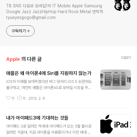
TB SNS 다음뷰 모바일1위 IT Mobile Apple Samsung
Google Jazz JazzHipHop Hard Rock Metal 연락처
ryueyesgogo@gmail.com
구독하기
더보기
Apple
의 다른 글
애플은 왜 아이폰4에 Siri를 지원하지 않는가
글 내용
iOS의 미래를 보여주겠다던 버그 덩어리 iOS 5 논란에도
불구하고, 여전히 애플은 아이폰4S로 모바일 시장을 주도
하고 있습니다. 애플은 스마트폰 판매량 1위에 이어 스마트
11
11
2012. 2. 9.
폰과 일반 2G폰 판매량에서도 1위에 오르는 등 아이폰4S
효과를 톡톡하게 보는 중입니다. 이 아이폰4S 효과의 원인
을 분석해보자면 A5 프로세서가 아이폰으로 들어갔다는
내가 아이패드3에 기대하는 것들
점, 800만 화소의 카메라와 같은 부분도 이유 중 하나겠습
글 내용
니다만 역시 음성인식서비스 Siri를 빼놀 수가 없습니다. S
아이패드 3로 알려진 차세대 아이패드가 오는 3월 출시로
iri 아이폰4S 외엔 쓸 수 없나? 애플의 아이폰4S 프리젠테
알려진 가운데, 지금 아이폰을 사용중이거나 이전 세대 아
이션 당시 Siri는 아이폰4S에 특화됐기 때문에 함께 출시