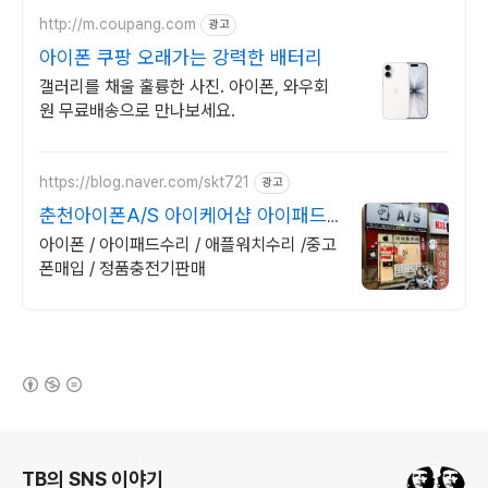
http://m.coupang.com
광고
아이폰 쿠팡 오래가는 강력한 배터리
갤러리를 채울 훌륭한 사진. 아이폰, 와우회
원 무료배송으로 만나보세요.
https://blog.naver.com/skt721
광고
춘천아이폰A/S 아이케어샵 아이패드,
애플워치 수리센터
아이폰 / 아이패드수리 / 애플워치수리 /중고
폰매입 / 정품충전기판매
(새창열림)
로그 정보
TB의 SNS 이야기