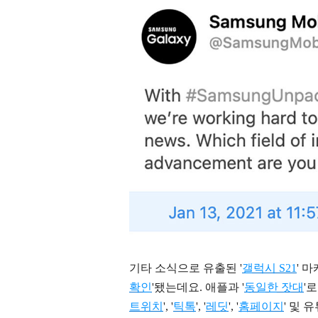
기타 소식으로 유출된 '
갤럭시 S21
' 
확인
'됐는데요.
애플과 '
동일한 잣대
'
트위치
', '
틱톡
', '
레딧
', '
홈페이지
' 및 