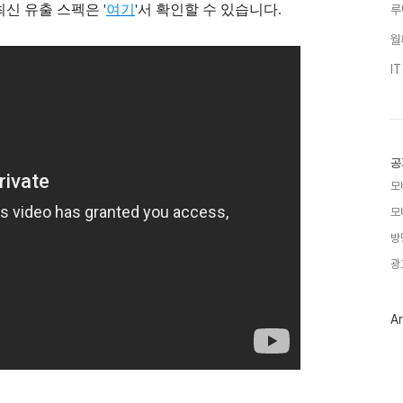
최신 유출 스펙은 '
여기
'서 확인할 수 있습니다.
루
월
I
공
모
모
방
광
Ar