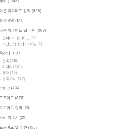
pple
(1845)
이폰 아이패드 강좌
(558)
OS IPSW
(172)
이폰 아이패드 앱 추천
(309)
인피니티 블레이드
(12)
커맨드 앤 컨커 : 라이벌
(7)
옥강좌
(1107)
탈옥
(415)
시디아
(501)
테마
(46)
탈옥소식
(137)
oogle
(434)
드로이드
(875)
드로이드 강좌
(95)
토리 이미지
(29)
드로이드 앱 추천
(155)