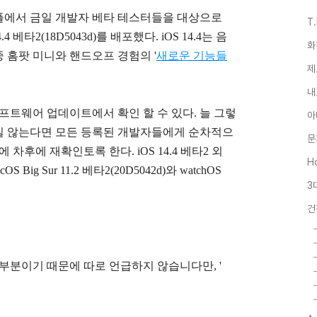
애플에서 금일 개발자 베타 테스터들을 대상으로
T
4.4 베타2(
18D5043d)
를 배포했다. iOS 14.4는 음
화
 홈팟 미니와 핸드오프 경험의 '
새로운 기능들
제
내
소프트웨어 업데이트에서 확인 할 수 있다.
늘 그렇
아
질 않는다면 모든 등록된 개발자들에게 순차적으
문
차후에 재확인토록 한다. iOS 14.4 베타2 외
Ho
OS Big Sur 11.2 베타2(
20D5042d
)와
watchOS
3
건
부분이기 때문에 따로 언급하지 않습니다만, '