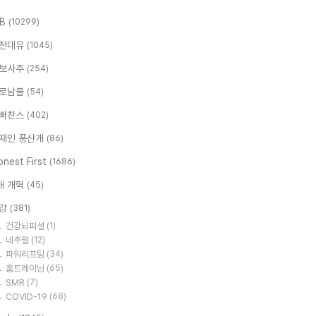
.B
(10299)
천대유
(1045)
보사주
(254)
로남불
(54)
빠찬스
(402)
재인 풍산개
(86)
nest First
(1686)
대 개혁
(45)
강
(381)
건강뇌피셜
(1)
네추럴
(12)
파워리프팅
(34)
홈트레이닝
(65)
SMR
(7)
COVID-19
(68)