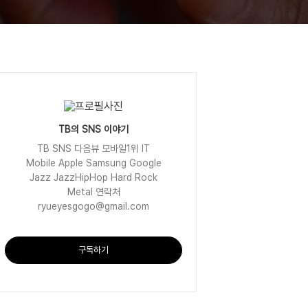
TB의 SNS 이야기
TB SNS 다음뷰 모바일1위 IT
Mobile Apple Samsung Google
Jazz JazzHipHop Hard Rock
Metal 연락처
ryueyesgogo@gmail.com
구독하기