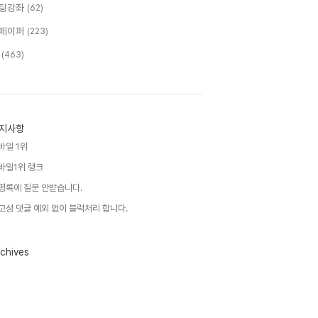
팅강좌
(62)
페이퍼
(223)
T
(463)
지사항
바일 1위
바일1위 랭크
명록에 질문 안받습니다.
고성 댓글 예외 없이 블럭처리 합니다.
chives