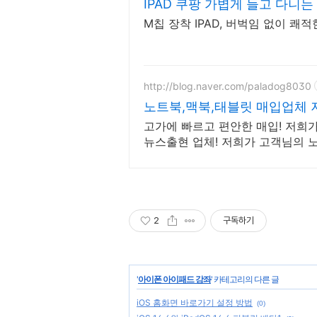
IPAD 쿠팡 가볍게 들고 다니는
M칩 장착 IPAD, 버벅임 없이 쾌
http://blog.naver.com/paladog8030
노트북,맥북,태블릿 매입업체 
매X
고가에 빠르고 편안한 매입! 저희가 
뉴스출현 업체! 저희가 고객님의 노트북,맥북,태블릿PC를 삽
니다! 매입O판매X /2015년식이후
2
구독하기
'
아이폰 아이패드 강좌
' 카테고리의 다른 글
iOS 홈화면 바로가기 설정 방법
(0)