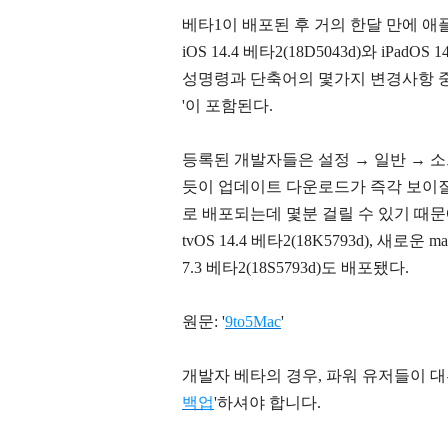
베타1이 배포된 후 거의 한달 만에 
iOS 14.4 베타2(
18D5043d
)와 iPadOS 1
성명령과 단축어의 몇가지 변경사항 중
'이 포함된다.
등록된 개발자들은 설정 → 일반
→ 
듯이 업데이트 다운로드가 즉각 보이
로 배포되는데 몇분 걸릴 수 있기 때문에 
tvOS 14.4 베타2(
18K5793d
), 새로운 mac
7.3 베타2(
18S5793d)
도 배포됐다.
원문: '
9to5Mac
'
개발자 베타의 경우, 파워 유저들이 대
백업
'하셔야 합니다.