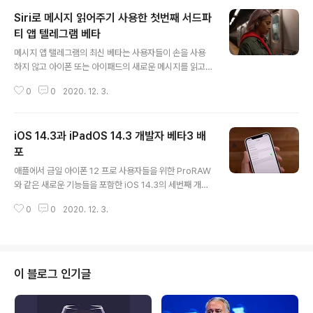
Siri로 메시지 읽어주기 사용한 첫번째 서드파
티 앱 텔레그램 베타
글 내용
메시지 앱 탤레그램의 최신 베타는 사용자들이 손을 사용
하지 않고 아이폰 또는 아이패드의 새로운 메시지를 읽고
답하도록 하는 'Siri로 메시지 읽어주기'를 지원한다.(via
0
0
2020. 12. 3.
'The 8-Bit') 이 기능을 켜면 에어팟 또는 호환되는 비츠
헤드폰이 아이폰이나 아이패드에 연결되어 있고 사용자가
헤드폰을 착용 중이며 기기가 잠겨있을 때, Siri가 수신 메
iOS 14.3과 iPadOS 14.3 개발자 베타3 배
시지를 소리 내어 읽어 준다. 새로운 메시지가 도착했을 때,
Siri는 알림음을 낸 후 보낸 사람의 이름을 알려 주고 메시
포
글 내용
지를 읽는다. 이후에는 Siri를 사용한 핸즈프리 답장을 위
애플에서 금일 아이폰 12 프로 사용자들을 위한 ProRAW
한 옵션이 있다. 1년 넘게 애플의 Siri API를 통해 개발자들
와 같은 새로운 기능들을 포함한 iOS 14.3의 세번째 개발
이 이 기능을 사용할 수 있음에도 텔레그램은 'Siri로 메시
자 베타를 배포했다. 금일 배포된 iOS 14.3 베타3는 개발
지 읽어주기' 기능을 구현한 첫번째 서드파티 앱이 ..
0
0
2020. 12. 3.
자용 iOS 14.3 베타2 후 2주만에 배포됐다. iOS 14.3 베
타3는 설정 앱에서 OTA를 통해 업데이트할 수 있다. 늘
그렇듯이 업데이트에서 다운로드가 즉각 보이질 않으면 모
든 등록된 개발자들에게 배포되는데 몇분 더 걸릴 수 있다.
업데이트 빌드 넘버는 18C5061a로 tvOS 14.3 베타3(1
이 블로그 인기글
8K5559a), watchOS 7.2 베타3(18S5561a) 또한 배
포됐다. iOS 14.3은 아이폰 사용자들을 위한 여러 변경사
항들을 포함한다. 가장 주목할 기능은 아이폰 12 프로와 아