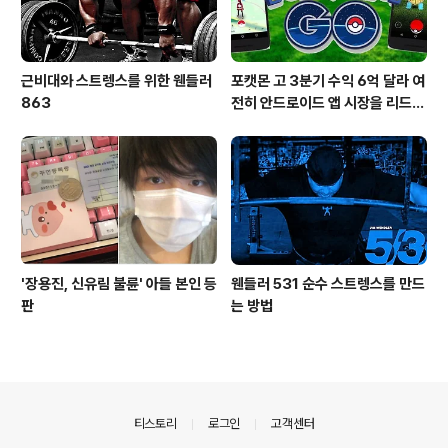
근비대와 스트렝스를 위한 웬들러
포캣몬 고 3분기 수익 6억 달라 여
863
전히 안드로이드 앱 시장을 리드
중이다.
'장용진, 신유림 불륜' 아들 본인 등
웬들러 531 순수 스트렝스를 만드
판
는 방법
의안내
티스토리
로그인
고객센터