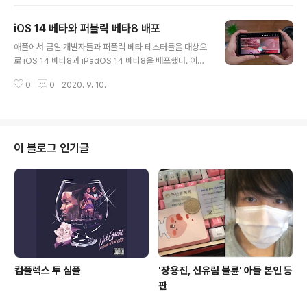
전과 동일할 수 있다는 것을 의미하는 로 사실상 정식버전
과 다를바 없다. 개발자들은 이제 애플 개발자 웹사이트를
iOS 14 베타와 퍼블릭 베타8 배포
통해 iPSW 파일들을 다운로드 할수 있다. 이번 업데이트
글 내용
는 아이폰, 아이팟터치 또는 아이패드에서 이미 베타를 구
애플에서 금일 개발자들과 퍼플릭 베타 테스터들을 대상으
동중인 사람들을 위한 OTA로도 배포되는 중이다. watch
로 iOS 14 베타8과 iPadOS 14 베타8을 배포했다. 이번
OS 7과 tvOS 14도 마찬가지다. iOS 14, iPadOS 14,
업데이트는 개발자들과 퍼블릭 베타 테스터들을 위한 7번
watchOS 7과 tvOS 14는 현지시각 9월 16일 수요일(한
0
0
2020. 9. 10.
째 베타 배포 후 6일만이다. iOS 14 베타 8은 적절한 프로
국시간 9월 17일 목요일) 정..
파일이 설치된 단말기의 설정에서 OTA를 통해 업데이트
할수 있다. 늘 그렇듯이 다운로드를 위한 업데이트가 즉각
보이지 않는다면 모든 등록된 개발자들과 테스터들에게 순
차적으로 배포될 때까지 시간이 걸릴 수 있다. iOS 14 베
이 블로그 인기글
타8의 빌드넘버는 18A5373a이고 약 100MB 다. 애플
은 금일 watchOS 7 베타8과 tvOS 베타8도 배포했다. i
OS 14는 지난 6월에 애플이 소개했던 운영체제에 많은 변
화를 가져왔다. 새로운 캘린더 앱 아이콘, TV와 파일 같은..
컴플렉스 투 심플
'장용진, 신유림 불륜' 아들 본인 등
판