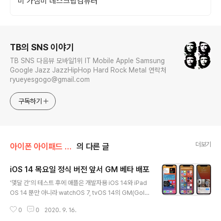
비 가심비 데스크탑컴퓨터
로그 정보
TB의 SNS 이야기
TB SNS 다음뷰 모바일1위 IT Mobile Apple Samsung
Google Jazz JazzHipHop Hard Rock Metal 연락처
ryueyesgogo@gmail.com
구독하기
더보기
아이폰 아이패드 강좌
의 다른 글
iOS 14 목요일 정식 버전 앞서 GM 베타 배포
글 내용
'몇달 간'의 테스트 후에 애플은 개발자용 iOS 14와 iPad
OS 14 뿐만 아니라 watchOS 7, tvOS 14의 GM(Gold
en Master, 최종 베타) 빌드를 배포했다. GM 빌드는 향
0
0
2020. 9. 16.
후 몇일 안에 심각한 문제가 발견되지 않는한 정식 배포 버