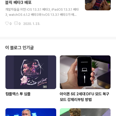
버전을 판매할 수 있게 되었다. iOS, macOS 를 모두 사용
블릭 베타3 배포
글 내용
하는 유저들은 유니버셜 플랫폼을 지원하는 앱을 한번의
개발자들을 위한 iOS 13.3.1 베타3, iPadOS 13.3.1 베타
결재로 구매할 수 있으며 할인된 가격으로 번들링을 제공
3, watchOS 6.1.2 베타3와 tvOS 13.3.1 베타3가 배포
할 수도 있다. 이번 업데이트는 또한 아이클라우드 드라이
되었다. 애플은 금일 3번째 퍼블릭 베타 또한 순차적으로
브 폴더 공유에 관한 지원을 제공한다..
0
0
2020. 1. 23.
배포중이다. 이번 업데이트는 2번째 베타 후 일주일 후에
배포된 것이다. iOS 13.3.1은 버그 수정과 퍼포먼스 향상
에 중점을 두고 있다. iOS 13.3.1에서 수정된 가장 주목할
버그들 중 하나는 스크린타임(Screen Time)과 관련될
가능성이 높다. 애플은 지난달 아이들이 스크린타임 커뮤
이 블로그 인기글
니케이션 제한을 쉽게 우회할 수 있는 버그를 수정 중에 있
다고 확인한 바가 있다. 연락처가 iCloud에 저장되지 않으
면, 커뮤니케이션 제한 기능이 적용되지 않는다. 알수 없는
번호로 문자가 아이들의 단말기에..
컴플렉스 투 심플
아이폰 SE 2세대 DFU 모드 복구
모드 강제리부팅 방법