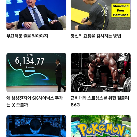
부끄러운 줄을 알아야지
당신의 요통을 검사하는 방법
왜 삼성전자와 SK하이닉스 주가
근비대와 스트렝스를 위한 웬들러
는 못 오를까
863