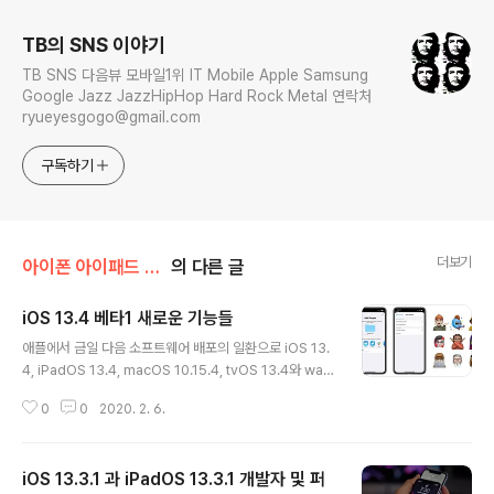
식
TB의 SNS 이야기
TB SNS 다음뷰 모바일1위 IT Mobile Apple Samsung
Google Jazz JazzHipHop Hard Rock Metal 연락처
ryueyesgogo@gmail.com
구독하기
더보기
아이폰 아이패드 강좌
의 다른 글
iOS 13.4 베타1 새로운 기능들
글 내용
애플에서 금일 다음 소프트웨어 배포의 일환으로 iOS 13.
4, iPadOS 13.4, macOS 10.15.4, tvOS 13.4와 watc
hOS 6.2 의 '첫번째 개발자 베타' 를 배포하였다. 이번 배
0
0
2020. 2. 6.
포의 새로운 기능들은 정리해보도록 하자. 금일 업데이트
의 가장 큰 변경사항들 중 하나는 개발자들이 이제 그들의
앱들을 단일 구매(single purchase, 번들링)로써 (기존
iOS 13.3.1 과 iPadOS 13.3.1 개발자 및 퍼
아이폰, 아이패드, 애플워치, 애플 TV 외)macOS와 iOS