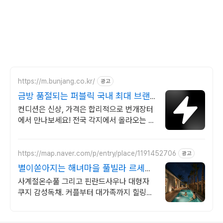
https://m.bunjang.co.kr/
광고
금방 품절되는 퍼블릭 국내 최대 브랜
드 중고거래
컨디션은 신상, 가격은 합리적으로 번개장터
에서 만나보세요! 전국 각지에서 올라오는 전
국구 최다 상품 매일 10만 개 이상의 신규 상
품 업로드
https://map.naver.com/p/entry/place/1191452706
광고
별이쏟아지는 해녀마을 풀빌라 르세라
핌도 다녀간 감성풀빌라
사계절온수풀 그리고 핀란드사우나 대형자
쿠지 감성독채. 커플부터 대가족까지 힐링숙
소 여행피로 녹이는 온수풀과 스파, 불멍.제
주해녀마을 돌담길 속에서느끼는 온전한휴
로그 정보