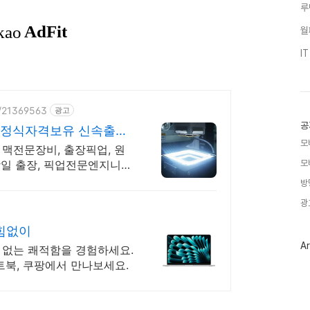
루
월
I
e/21369563
광고
공
애플정식자격보유 신속출장
모
 맥전문장비, 출장픽업, 원
모
 당일 출장, 픽업전문엔지니어
방
광
힘없이
Ar
 없는 쾌적함을 경험하세요.
트북, 쿠팡에서 만나보세요.