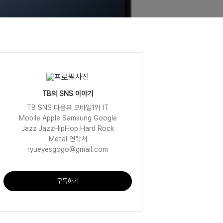
TB의 SNS 이야기
TB SNS 다음뷰 모바일1위 IT
Mobile Apple Samsung Google
Jazz JazzHipHop Hard Rock
Metal 연락처
ryueyesgogo@gmail.com
구독하기