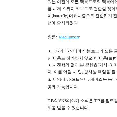
궈는 이전에 모든 맥북프로와 맥북에어
를 시저 스위치 키보드로 전환할 것이
이(butterfly) 메커니즘으로 전환하
년에 출시되었다.
원문: '
MacRumors
'
▲
T.B의
SNS 이야기
블
로그의 모든 
인 이용도 허가하지 않으며,
이용
(불펌
▲
사전협의 없이 본 콘텐츠(기사, 이미
다. 이를 어길 시 민, 형사상 책임을 질
▲ 비영리 SNS(트위터, 페이스북 등
공유 가능합니다.
T.B의 SNS
이야기
소식은
T.B
를 팔로윙
제공 받을 수 있습니다.