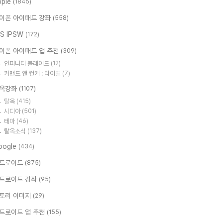
pple
(1845)
이폰 아이패드 강좌
(558)
OS IPSW
(172)
이폰 아이패드 앱 추천
(309)
인피니티 블레이드
(12)
커맨드 앤 컨커 : 라이벌
(7)
옥강좌
(1107)
탈옥
(415)
시디아
(501)
테마
(46)
탈옥소식
(137)
oogle
(434)
드로이드
(875)
드로이드 강좌
(95)
토리 이미지
(29)
드로이드 앱 추천
(155)