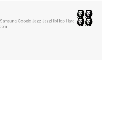
Samsung Google Jazz JazzHipHop Hard
.com