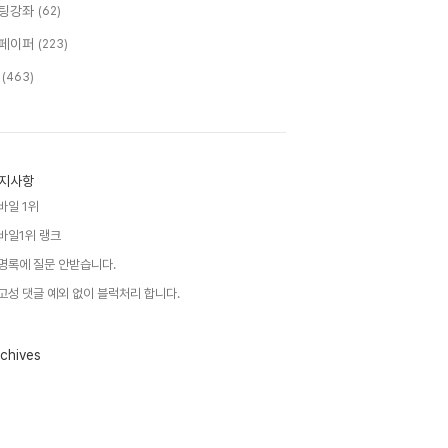
팅강좌
(62)
페이퍼
(223)
T
(463)
지사항
바일 1위
바일1위 랭크
명록에 질문 안받습니다.
고성 댓글 예외 없이 블럭처리 합니다.
chives