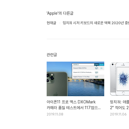
'Apple'의 다른글
현재글
밍치궈 시저 키보드의 새로운 맥북 2020년 중
관련글
아이폰11 프로 맥스 DXOMark
밍치궈: 애플
카메라 품질 테스트에서 117점으로
2" 적어도 
3위
2019.11.08
2019.11.06