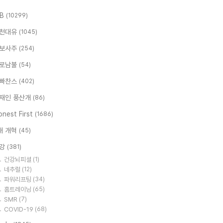
.B
(10299)
천대유
(1045)
보사주
(254)
로남불
(54)
빠찬스
(402)
재인 풍산개
(86)
nest First
(1686)
대 개혁
(45)
강
(381)
건강뇌피셜
(1)
네추럴
(12)
파워리프팅
(34)
홈트레이닝
(65)
SMR
(7)
COVID-19
(68)