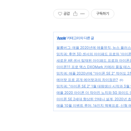
공감
구독하기
'
Apple
' 카테고리의 다른 글
블롬버그: 애플 2020년에 애플뮤직, 뉴스 플러스
밍치궈: 후면 3D 센서의 아이패드 프로와 '아이폰 
새로운 AR 센서 탑재된 아이패드 프로와 아이폰은 
아이폰11 프로 맥스 DXOMark 카메라 품질 테
밍치궈: 애플 2020년에 "아이폰 SE 2" 적어도
에어팟 프로 공개 에어팟과의 차이점은?
(0)
밍치궈: "아이폰 SE 2" 1월 대량생산 시작과 3월
애플 2020 아이폰 더 작아진 노치와 5G 와이드
아이폰 SE 2세대 향상된 안테나 설계, 2020년 
애플 10월 이벤트 루머: 16인치 맥북프로, 신형 