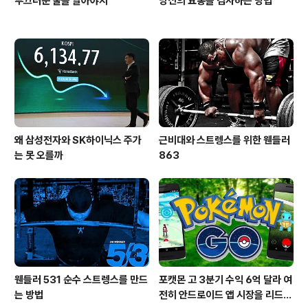
부끄러운 줄을 알아야지
당신의 요통을 검사하는 방법
왜 삼성전자와 SK하이닉스 주가
근비대와 스트렝스를 위한 웬들러
는 못 오를까
863
웬들러 531 순수 스트렝스를 만드
포캣몬 고 3분기 수익 6억 달라 여
는 방법
전히 안드로이드 앱 시장을 리드