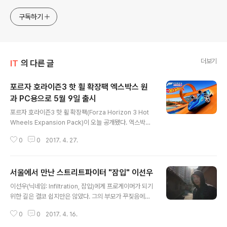
구독하기
더보기
IT
의 다른 글
포르자 호라이즌3 핫 휠 확장팩 엑스박스 원
과 PC용으로 5월 9일 출시
글 내용
포르자 호라이즌3 핫 휠 확장팩(Forza Horizon 3 Hot
Wheels Expansion Pack)이 오늘 공개됐다. 엑스박스
원(Xbox One) 및 PC용 윈도우10 모두 현지시각 5월 9
0
0
2017. 4. 27.
일 출시 될 예정이다. 이번 새로운 확장팩은 호주 해안가에
위치한 6개의 새로운 테마 섬으로 연결되며 루프, 코르크
스크류 등 고전적인 핫 휠 구성을 특징으로 하는 수백 km
서울에서 만난 스트리트파이터 "잠입" 이선우
의 공중에 배치된 핫 휠 트랙 네트워크로 연결된다. 포르자
글 내용
호라이즌3는 가장 익스트림한 인스턴트 운전으로 평가 받
이선우(닉네임: Infiltration, 잠입)에게 프로게이머가 되기
고 있으며 부스트 패드, 하이 뱅크 턴, 하이 파이프, 크레이
위한 길은 결코 쉽지만은 않았다. 그의 부모가 꾸짖음에도
지 점프 및 새로운 핫 휠 스킬을 통해 트랙을 마스터 할 수
불구하고, 청춘의 많은 부분을 한국의 "부패한 남자" 로 가
있다. 확장팩에서는 스턴트 드라이빙 테스트를 위한 이벤
0
0
2017. 4. 16.
득찬 비디오 아케이드 게임으로 보냈다. 게임에 대한 그의
트를 완료하는등 새로운 캠페인이 포함된다. Sou..
열정은 한국에서 시작됐지만, 이선우는 2010년 첫 해외