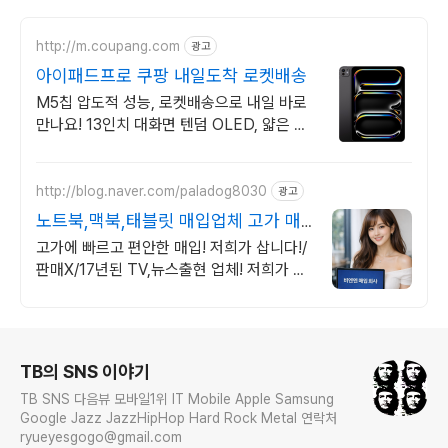
http://m.coupang.com
광고
아이패드프로 쿠팡 내일도착 로켓배송
M5칩 압도적 성능, 로켓배송으로 내일 바로
만나요! 13인치 대화면 텐덤 OLED, 얇은 바
디로 휴대성까지 잡다!
http://blog.naver.com/paladog8030
광고
노트북,맥북,태블릿 매입업체 고가 매
입 회사
고가에 빠르고 편안한 매입! 저희가 삽니다!/
판매X/17년된 TV,뉴스출현 업체! 저희가 고
객님의 노트북/맥북/태블릿PC(2015년식이
후)를 삽니다!매입해요/판매X
로그 정보
TB의 SNS 이야기
TB SNS 다음뷰 모바일1위 IT Mobile Apple Samsung
Google Jazz JazzHipHop Hard Rock Metal 연락처
ryueyesgogo@gmail.com