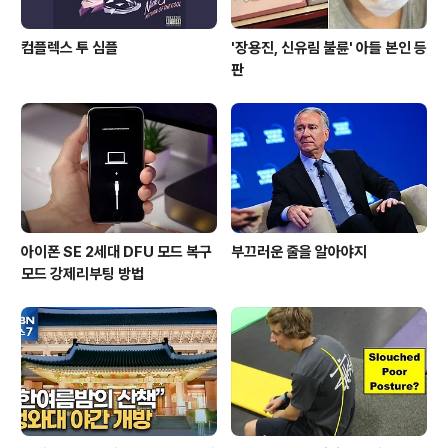
컴플렉스 투 심플
'장용진, 신유림 불륜' 아들 본인 등
판
아이폰 SE 2세대 DFU 모드 복구
부끄러운 줄을 알아야지
모드 강제리부팅 방법