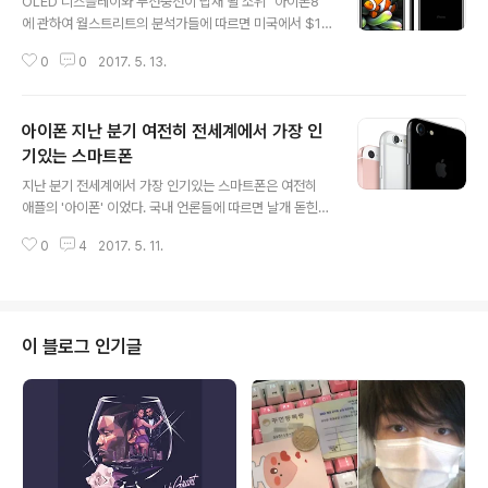
OLED 디스플레이와 무선충전이 탑재 될 소위 "아이폰8"
에 관하여 월스트리트의 분석가들에 따르면 미국에서 $1,
000로 출시 될 것이다. 골드만 삭스(Goldman Sachs)
0
0
2017. 5. 13.
의 분석가 Simona Jankowski는 최근 보고서를 통해 루
머의 최상위 기종 아이폰이 128GB, 256GB로 출시될 것
이며 각각 $999, $1,099에 판매될 것으로 예상된다 말했
아이폰 지난 분기 여전히 전세계에서 가장 인
다. 그녀는 아이폰7과 달리 아이폰8은 32GB가 출시되지
않을 것이라 말했다. 오늘자 보고서 발췌: "128GB 아이폰
기있는 스마트폰
글 내용
7플러스와 비교할 때 새로운 기능 및 그에 따른 높은 부품
지난 분기 전세계에서 가장 인기있는 스마트폰은 여전히
가격으로 $70 이상 제조원가가 늘어날 수 있다. 이에 따라
애플의 '아이폰' 이었다. 국내 언론들에 따르면 날개 돋힌
$130 가량이 인상될 것으로 예상된다. 128GB $999를
듯이 팔려나가 신기록을 세웠다는 삼성전자의 플래그십폰
시작으로 256GB의 경우 $1,099가 될..
0
4
2017. 5. 11.
들은 순위에도 없다. 대신, 갤럭시J3와 J6의 저가폰들이
탑5에 들었다. 시장 조사 기관 Strategy Analytics에 따
르면 지난 분기 전세계에서 가장 인기있는 스마트폰은 아
이폰이었다. 아이폰7이 2,150만대, 아이폰7플러스가 1,7
40만대가 출하되면서 가장 인기있는 모델로 조사됐다. 2
이 블로그 인기글
위로는 중국 OEMs인 오포(OPPO)의 플래그십 스마트폰
인 R9으로 약 890만대로 3위를 차지했다. 삼성의 저가폰
인 J3 및 J3가 610만대와 500만대로 탑5에 진입했다.
기타 브랜드들이 2억 3,440만대의 스마트폰을 출하했다.
애플은 지난..