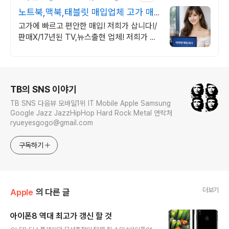
노트북,맥북,태블릿 매입업체 고가 매
입 회사
고가에 빠르고 편안한 매입! 저희가 삽니다!/
판매X/17년된 TV,뉴스출현 업체! 저희가 고
객님의 노트북,맥북,태블릿PC를 삽니다! 매
입O판매X /2015년식이후
로그 정보
TB의 SNS 이야기
TB SNS 다음뷰 모바일1위 IT Mobile Apple Samsung
Google Jazz JazzHipHop Hard Rock Metal 연락처
ryueyesgogo@gmail.com
구독하기
더보기
Apple
의 다른 글
아이폰8 역대 최고가 갱신 할 것
글 내용