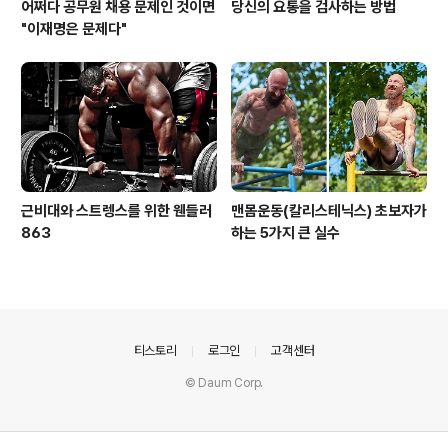
어쩌다 공무원 채용 문제인 것이면
당신의 요통을 검사하는 방법
"이재명은 문제다"
근비대와 스트렝스를 위한 웬들러
맨몸운동(칼리스테닉스) 초보자가
863
하는 5가지 큰 실수
의안내
티스토리
로그인
고객센터
© Daum Corp.