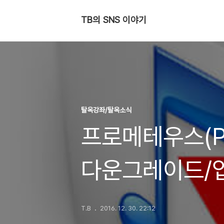
TB의 SNS 이야기
탈옥강좌/탈옥소식
프로메테우스(Prom
다운그레이드/업
애플로 부터 즉
T.B
2016. 12. 30. 22:12