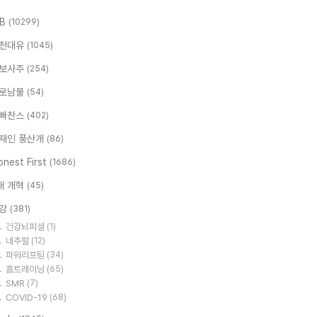
.B
(10299)
천대유
(1045)
보사주
(254)
로남불
(54)
빠찬스
(402)
재인 풍산개
(86)
nest First
(1686)
대 개혁
(45)
강
(381)
건강뇌피셜
(1)
네추럴
(12)
파워리프팅
(34)
홈트레이닝
(65)
SMR
(7)
COVID-19
(68)