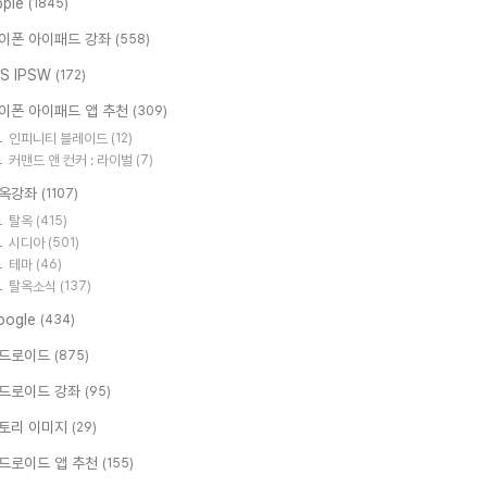
pple
(1845)
이폰 아이패드 강좌
(558)
OS IPSW
(172)
이폰 아이패드 앱 추천
(309)
인피니티 블레이드
(12)
커맨드 앤 컨커 : 라이벌
(7)
옥강좌
(1107)
탈옥
(415)
시디아
(501)
테마
(46)
탈옥소식
(137)
oogle
(434)
드로이드
(875)
드로이드 강좌
(95)
토리 이미지
(29)
드로이드 앱 추천
(155)