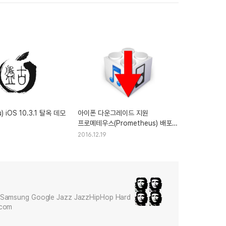
) iOS 10.3.1 탈옥 데모
아이폰 다운그레이드 지원
프로메테우스(Prometheus) 배포
예정
2016.12.19
Samsung Google Jazz JazzHipHop Hard
.com