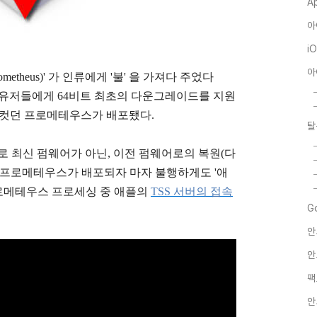
A
아
i
아
rometheus)' 가 인류에게 '불' 을 가져다 주었다
ar)는 iOS 유저들에게 64비트 최초의 다운그레이드를 지원
 컷던 프로메테우스가 배포됐다.
탈
반으로 최신 펌웨어가 아닌, 이전 펌웨어로의 복원(다
 프로메테우스가 배포되자 마자 불행하게도 '애
프로메테우스 프로세싱 중 애플의
TSS 서버의 접속
G
안
안
팩
안