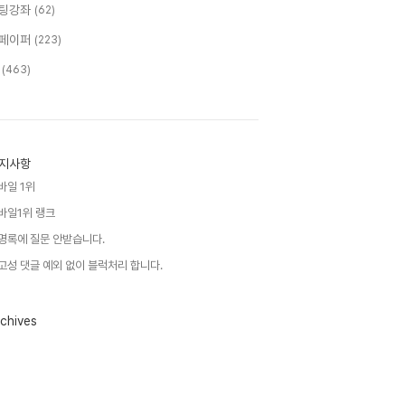
팅강좌
(62)
페이퍼
(223)
T
(463)
지사항
바일 1위
바일1위 랭크
명록에 질문 안받습니다.
고성 댓글 예외 없이 블럭처리 합니다.
chives