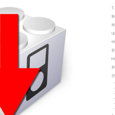
T
화
제
내
아
문
Ho
3
건