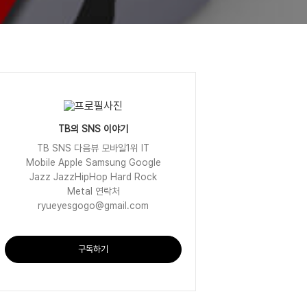
TB의 SNS 이야기
TB SNS 다음뷰 모바일1위 IT
Mobile Apple Samsung Google
Jazz JazzHipHop Hard Rock
Metal 연락처
ryueyesgogo@gmail.com
구독하기