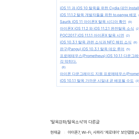
iOS 11 과 iOS 10 탈옥을 위한 Cydia 대안 Instal
iOS 11.1.2 탈옥 개발자들을 위한 to.panga 배포
Saurik iOS 11 아이폰X 탈옥 시디아 확인
(9)
아이폰X iOS 11.2 와 iOS 11.2.1 완전탈옥 소식
(2
POC2017 iOS 11.1.1 아이폰X 탈옥 시연
(2)
iOS 10.3.1 탈옥 관련 소식과 NFC 해킹 소식
(8)
판구(Pangu) iOS 10.3.1 탈옥 데모 루머
(5)
프로메테우스(Prometheus) iOS 10.1.1 
각 막히다.
(8)
아이폰 다운그레이드 지원 프로메테우스(Prometh
iOS 10.1.1 탈옥 가까운 시일내 곧 배포될 수도
(3
'탈옥강좌/탈옥소식'의 다른글
현재글
아이폰7, Wi-Fi, 사파리 '제로데이' 보안결함