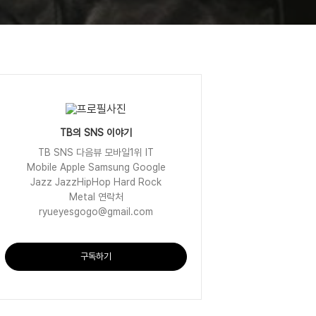
TB의 SNS 이야기
TB SNS 다음뷰 모바일1위 IT
Mobile Apple Samsung Google
Jazz JazzHipHop Hard Rock
Metal 연락처
ryueyesgogo@gmail.com
구독하기