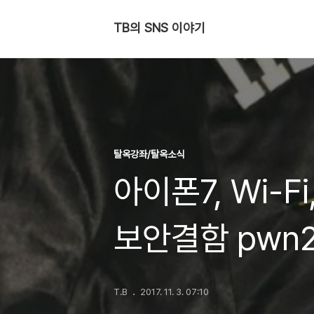
TB의 SNS 이야기
탈옥강좌/탈옥소식
아이폰7, Wi-F
보안결함 pwn
우회
T.B
2017. 11. 3. 07:10