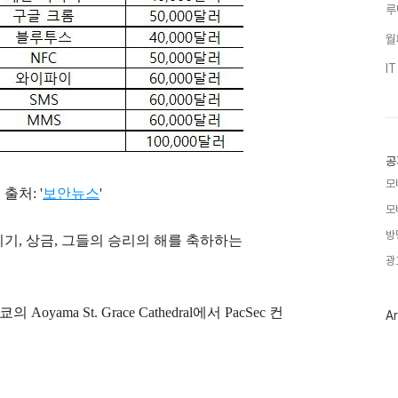
루
월
I
공
모
출처: '
보안뉴스
'
모
방
 기기, 상금, 그들의 승리의 해를 축하하는
광
yama St. Grace Cathedral에서 PacSec 컨
Ar