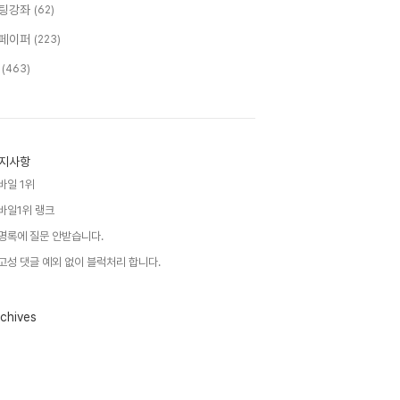
팅강좌
(62)
페이퍼
(223)
T
(463)
지사항
바일 1위
바일1위 랭크
명록에 질문 안받습니다.
고성 댓글 예외 없이 블럭처리 합니다.
chives