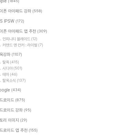
pple
(1845)
이폰 아이패드 강좌
(558)
OS IPSW
(172)
이폰 아이패드 앱 추천
(309)
인피니티 블레이드
(12)
커맨드 앤 컨커 : 라이벌
(7)
옥강좌
(1107)
탈옥
(415)
시디아
(501)
테마
(46)
탈옥소식
(137)
oogle
(434)
드로이드
(875)
드로이드 강좌
(95)
토리 이미지
(29)
드로이드 앱 추천
(155)