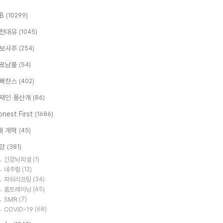
.B
(10299)
천대유
(1045)
보사주
(254)
로남불
(54)
빠찬스
(402)
재인 풍산개
(86)
nest First
(1686)
대 개혁
(45)
강
(381)
건강뇌피셜
(1)
네추럴
(12)
파워리프팅
(34)
홈트레이닝
(65)
SMR
(7)
COVID-19
(68)