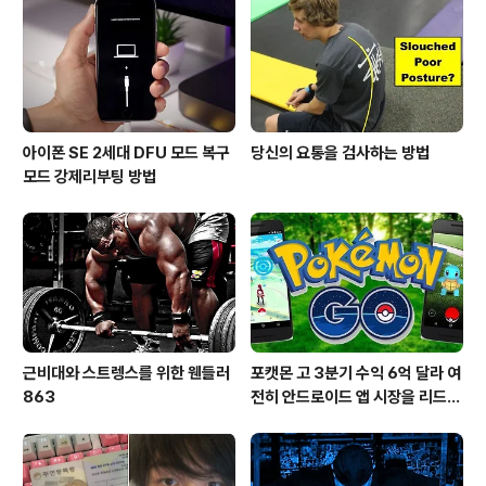
아이폰 SE 2세대 DFU 모드 복구
당신의 요통을 검사하는 방법
모드 강제리부팅 방법
근비대와 스트렝스를 위한 웬들러
포캣몬 고 3분기 수익 6억 달라 여
863
전히 안드로이드 앱 시장을 리드
중이다.