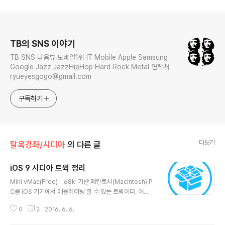
로그 정보
TB의 SNS 이야기
TB SNS 다음뷰 모바일1위 IT Mobile Apple Samsung
Google Jazz JazzHipHop Hard Rock Metal 연락처
ryueyesgogo@gmail.com
구독하기
더보기
탈옥강좌/시디아
의 다른 글
iOS 9 시디아 트윅 정리
글 내용
Mini vMac(Free) - 68k-기반 매킨토시(Macintosh) P
C를 iOS 기기에서 에뮬레이팅 할 수 있는 트윅이다. 어릴
적 부터 Mac을 써오던 오비 유저들의 경우 '아이패드'에서
0
2
2016. 6. 6.
권한다. Rotary Lock Lite - 패스워드 '콤보 락'을 걸 수
있는 트윅이다. 'rotary' 라는 네이밍 처럼 회전식 락을 걸