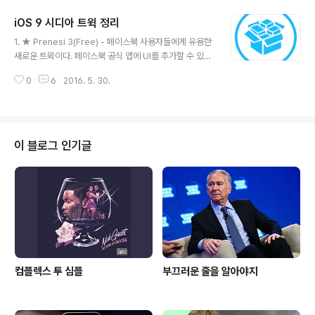
수 있으며 유료 버전은 $0.99 다. 이런류의 트윅은 락에
iOS 9 시디아 트윅 정리
대한 기능적인 측면 보다 꾸미기에 해당된다. 락은 터치ID
글 내용
면 충분하다. VolumePanel($1.99) - iOS 전체 볼륨이
1. ★ Prenesi 3(Free) - 페이스북 사용자들에게 유용한
아닌, 각각의 앱들에 대한 볼륨 레벨을 따로 지정할 수 있
새로운 트윅이다. 페이스북 공식 앱에 UI를 추가할 수 있으
다. 제어센터에 볼륨 패널 인터페이스를 추가 할 수 있다. P
며 동영상 다운로드를 통해 저장이 가능하다. 블로그의 모
ersonalSpotLight(Free) - 스팟라이트 검색에 원하는
0
6
2016. 5. 30.
든 글들이 그러하지만 이번에도 TB SNS 구독자분들을 기
..
준으로 설명하자면 트위터 공앱 확장 트윅인 Twitter++
또는 유투브 공앱 확장 트윅인 YouTube ++ 를 생각하면
된다. 2. DarkGBoard(Free) - 구글이 새로 배포한 'GB
oard 키보드' 에 다크 백그라운드가 가능하게 해주는 트윅
이 블로그 인기글
3. LetMeSwitch(Free) - 서드-파티 키보드로 부터 메
뉴얼 키보드 선택이 가능하게 해주는 트윅 3. Proton($1.
99) - 음악 재생을 위한 인터페이스를 제공하는 트윅이다.
애플이 오디오 장인들을..
컴플렉스 투 심플
부끄러운 줄을 알아야지