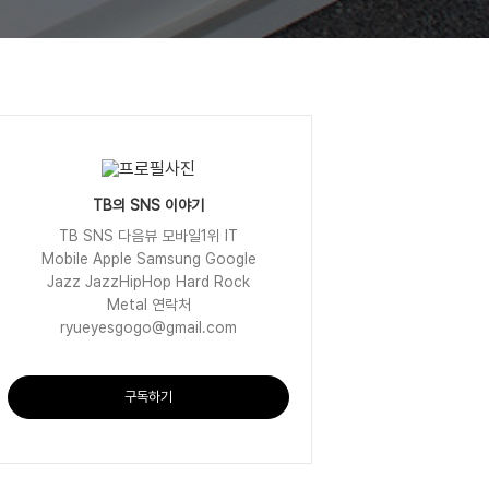
TB의 SNS 이야기
TB SNS 다음뷰 모바일1위 IT
Mobile Apple Samsung Google
Jazz JazzHipHop Hard Rock
Metal 연락처
ryueyesgogo@gmail.com
구독하기