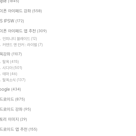
pple
(1845)
이폰 아이패드 강좌
(558)
OS IPSW
(172)
이폰 아이패드 앱 추천
(309)
인피니티 블레이드
(12)
커맨드 앤 컨커 : 라이벌
(7)
옥강좌
(1107)
탈옥
(415)
시디아
(501)
테마
(46)
탈옥소식
(137)
oogle
(434)
드로이드
(875)
드로이드 강좌
(95)
토리 이미지
(29)
드로이드 앱 추천
(155)