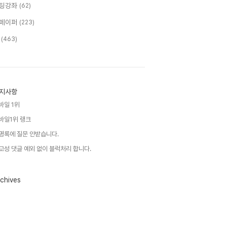
팅강좌
(62)
페이퍼
(223)
T
(463)
지사항
바일 1위
바일1위 랭크
명록에 질문 안받습니다.
고성 댓글 예외 없이 블럭처리 합니다.
chives