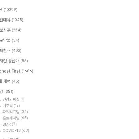
.B
(10299)
천대유
(1045)
보사주
(254)
로남불
(54)
빠찬스
(402)
재인 풍산개
(86)
nest First
(1686)
대 개혁
(45)
강
(381)
건강뇌피셜
(1)
네추럴
(12)
파워리프팅
(34)
홈트레이닝
(65)
SMR
(7)
COVID-19
(68)