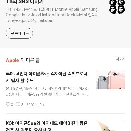
TB의 SNS 이야기
TB SNS 다음뷰 모바일1위 IT Mobile Apple Samsung
Google Jazz JazzHipHop Hard Rock Metal 연락처
ryueyesgogo@gmail.com
구독하기
더보기
Apple
의 다른 글
루머: 4인치 아이폰5se A8 아닌 A9 프로세
서 탑재 할 수도
글 내용
불과 3일전, 애플의 새 아이폰 4인치의 네이밍이 아이폰6
c 등이 아닌 아이폰5se가 될 것이며 '디테일한 스펙' 을 포
함하여 A9 프로세서가 아닌 A8 프로세서가 탑재될 것이
0
3
2016. 1. 26.
고, 어제는 아이폰5se의 '실사' 라 올라온 One More Th
ing 포럼에 올라온 아이폰5se를 다룬 9to5Mac이 말을
바꿨다. 애플 캠퍼스의 움직임에 주목해왔던 9to5Mac은
KGI: 아이폰5se와 아이패드 에어3 판매량은
아이폰5se의 프로토타입에 관한 정보를 입수했고 당시에
는 A8과 M8이 쓰일 것이라 주장했다고 한다. 그리고 이번
저조 새 맥북이 출시될 것