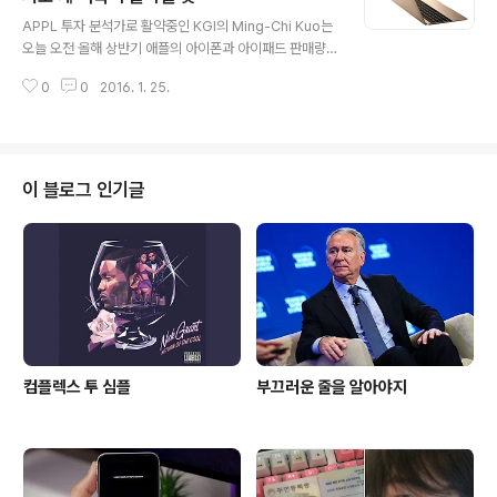
글 내용
에는 다시 A9과 M9이라는 주장이다. 그 이유를 두고 Ima
APPL 투자 분석가로 활약중인 KGI의 Ming-Chi Kuo는
gination Technologies가 CES 2016을 통해 공개한
오늘 오전 올해 상반기 애플의 아이폰과 아이패드 판매량
광선추적과 양자물리학이 적용된 '새 GPU GR 6500' 을
에 관하여 비판적인 보고서를 공개했다. 대만 기반 투자 분
포함할 가능성이 높은 아이폰7에 A10 프..
0
0
2016. 1. 25.
석가 Kuo는 이번 분기 말 애플이 출시 할 아이폰5se 와
아이패드 에어3 판매량이 저조할 것이고 이에 따라 상반기
아이폰과 아이패드 판매량이 낮을 것이라 전망했다. 아울
러 Kuo는 애플이 상반기에 새로운 맥북을 출시할 것이라
예상했다. Kuo는 애플의 맥북 라인업이 올해 애플의 성장
이 블로그 인기글
을 이끌 것이라 밝혔다. 그러나 새 맥북에 관하여 어떠한 업
그레이드 내역도 제공하지 않았다. 만약 맥북들이 업그레
이드 된다면 새 인텔 '스카이레이크' 기반이 될 것이다. 인
텔의 브로드웰 후속 스카이레이크 플랫폼은 CPU 속도가 1
0 ~ 20% 향상,..
컴플렉스 투 심플
부끄러운 줄을 알아야지