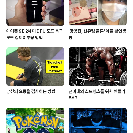
아이폰 SE 2세대 DFU 모드 복구
'장용진, 신유림 불륜' 아들 본인 등
모드 강제리부팅 방법
판
당신의 요통을 검사하는 방법
근비대와 스트렝스를 위한 웬들러
863