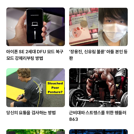
아이폰 SE 2세대 DFU 모드 복구
'장용진, 신유림 불륜' 아들 본인 등
모드 강제리부팅 방법
판
당신의 요통을 검사하는 방법
근비대와 스트렝스를 위한 웬들러
863