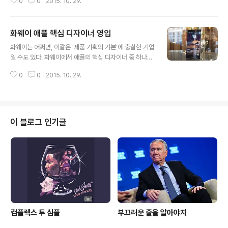
0
0
2015. 10. 29.
oid 5.1.1Display5-inch 1920x1080 AMOLED (441
ppi) Corning Gorilla Glass 3ProcessorQualcom
m Snapdragon 801 quad-core @ 2.3 GHz Adre
화웨이 애플 핵심 디자이너 영입
no 330 GPUStorage16GB eMMC v5.0 MicroSD
글 내용
expandable up to 128GBSIMDual SIM slots or si
화웨이는 어쩌면, 이같은 '제품 기획의 기본'에 충실한 기업
ngle SIM + MicroSD cardRAM3GB LPDDR3Rear
일 수도 있다. 화웨이에서 애플의 핵심 디자이너 중 하나인
Camera13MP ISOCELL 3M2 CMOS, f/2.2..
Abigail Brody를 영입했다. Abigail Brody는 2001년
0
0
2015. 10. 29.
~ 2011년까지 10년간 애플에서 근무했으며 현재 애플의
디자인 책임자인 조너선 아이브와 함께 Creative Direct
or 직을 역임했다. Abigail Brody는 스마트폰의 '외형'이
아닌, UX(사용자 경험) 디자인 설계 전문가다. iOS는 물론
Mac OS X, Mac 앱(파이널 컷 프로)까지의 디자인을 담
이 블로그 인기글
당했으며, 2011년 퇴사 후 eBay에서 eBay와 PayPal 글
로벌 디자인 부사장으로 지내왔다. 화웨이는 Abigail Bro
dy 영입과 함께 미국에 자사 US design studio 를 설
립..
컴플렉스 투 심플
부끄러운 줄을 알아야지