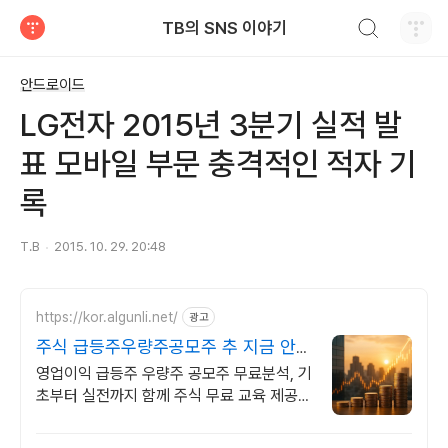
검색하기
TB의 SNS 이야기
티스토리
안드로이드
LG전자 2015년 3분기 실적 발
표 모바일 부문 충격적인 적자 기
록
T.B
2015. 10. 29. 20:48
https://kor.algunli.net/
광고
주식 급등주우량주공모주 추 지금 안보
면 늦어요
영업이익 급등주 우량주 공모주 무료분석, 기
초부터 실전까지 함께 주식 무료 교육 제공,
우량주 무료 정보 제공, 처음부터 실전까지
같이합니다