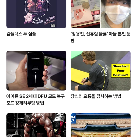
다고 인증하였습니다. (현재 아이패드2나 아이폰4S를 제
외..
컴플렉스 투 심플
'장용진, 신유림 불륜' 아들 본인 등
판
아이폰 SE 2세대 DFU 모드 복구
당신의 요통을 검사하는 방법
모드 강제리부팅 방법