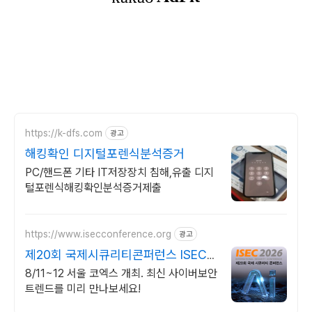
https://k-dfs.com
광고
해킹확인 디지털포렌식분석증거
PC/핸드폰 기타 IT저장장치 침해,유출 디지
털포렌식해킹확인분석증거제출
https://www.isecconference.org
광고
제20회 국제시큐리티콘퍼런스 ISEC
2026
8/11~12 서울 코엑스 개최. 최신 사이버보안
트렌드를 미리 만나보세요!