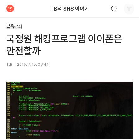
검색하기
TB의 SNS 이야기
티스토리
탈옥강좌
국정원 해킹프로그램 아이폰은
안전할까
T.B
2015. 7. 15. 09:44