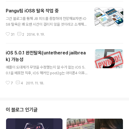
p://newosxbook.com/liberios/) 가 배포되었다. 이미
Pangu팀 iOS8 탈옥 작업 중
개발자들을 위한 탈옥이 배포된데 이어 일반 유저들을 대
글 내용
상으로 패키징 된 첫번째 탈옥툴이다. 그러나, 루트 권한을
그간 블로그를 통해 JB 피드를 종합하여 전망해보자면 iO
획득할 수 있으며 SSH 접속을 지원하지만, iOS 11에 호환
S8 탈옥은 꽤 오랜 시간이 걸리지 않을 것이라고 소개해왔
되는 Cydia가 없으며 Mobile Substrate 또한 지원되지
다. 이번에는 이어지는 소식으로 iOS8로 업데이트를 진행
않음으로 대부분의 시디아 트윅들이 호환되지 않는다는 점
31
2
2014. 9. 19.
한 탈옥 사용자들을 위한 굿뉴스가 될 수 있겠다. iOS 7.1.x
에서 특별한 목적이..
탈옥 툴인 Pangu를 배포한 Pangu팀의 Weibo 계정에 i
OS8에 관한 새로운 소식이 올라왔다. 그간 reddit 유저가
iOS 5.0.1 완전탈옥(untethered jailbrea
iOS8 베타4를 탈옥했다는 인증샷이 올라오기도 했으나 i
OS8 정식에서는 exploit이 패치됐고 이 같은 이유로 탈
k) 가능성
글 내용
옥에 관해서 잘 모르는 혹자들은 iOS8 탈옥 툴 배포 시점
애플이 도대체가 무엇을 수정했는지 알 수가 없는 iOS 5.
이 늦어질 것이라고도 하지만 Pangu는 고사하고 훨씬 더
0.1을 배포한 직후, iOS 해커인 pod2g는 아이폰4 이후
이전인 evasi0n 배포 당시에도 iOS8 탈옥을 위해 준비해
에 출시한 새로운 락이 적용된아이패드2나 아이폰4S를 탈
둔 exploit이 여럿 있었고 새로운 기능..
7
4
2011. 11. 18.
옥하기 위해서는 절대 업데이트 하지 말라는 얘기가 있었
습니다. pod2g는 보안전문가인 Charlie Miller가 발견
한 iOS 5.0의 보안결함(security flaw)을 이용하여 완전
탈옥까지 가능하며, "배포되기 까지는 어려운 작업이 많이
남았다." 로 완전탈옥 공개시기가 기약없음을 시사했습니
이 블로그 인기글
다. 이후 전통적인 락해제 방식의 탈옥을 진행중이며 어느
정도 성과를 거둔 iOS해커인 MuscleNerd는 iOS 5.0.1
의 업데이트 내용이 단지 탈옥루트를 막아논 것에 불과하