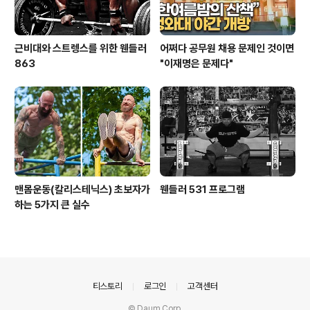
근비대와 스트렝스를 위한 웬들러
어쩌다 공무원 채용 문제인 것이면
863
"이재명은 문제다"
맨몸운동(칼리스테닉스) 초보자가
웬들러 531 프로그램
하는 5가지 큰 실수
의안내
티스토리
로그인
고객센터
© Daum Corp.