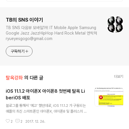
로그 정보
TB의 SNS 이야기
TB SNS 다음뷰 모바일1위 IT Mobile Apple Samsung
Google Jazz JazzHipHop Hard Rock Metal 연락처
ryueyesgogo@gmail.com
구독하기
더보기
탈옥강좌
의 다른 글
iOS 11.1.2 아이폰X 아이폰8 첫번째 탈옥 Li
beriOS 배포
글 내용
블로그를 통해서 '예고' 했던데로, iOS 11.1.2 가 구동되는
애플의 최신 스마트폰인 아이폰X, 아이폰8 및 플러스의 일
반 유저들을 위한 탈옥 툴이 공개되었다. 지난 9월 출시 후
2
2
2017. 12. 26.
처음으로 배포된 iOS 11 탈옥이다. Ian Beer의 프로젝트
제로를 통해서 공개된 exploit 이 적용된 LiberiOS(htt