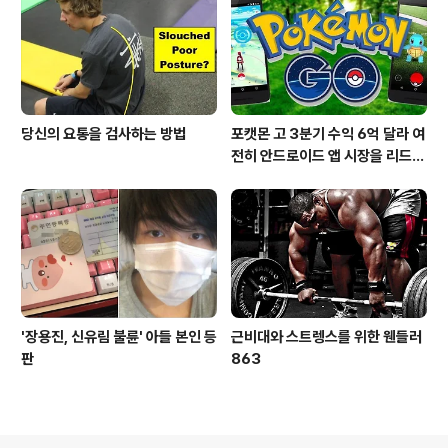
당신의 요통을 검사하는 방법
포캣몬 고 3분기 수익 6억 달라 여
전히 안드로이드 앱 시장을 리드
중이다.
'장용진, 신유림 불륜' 아들 본인 등
근비대와 스트렝스를 위한 웬들러
판
863