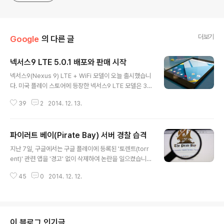
더보기
Google
의 다른 글
넥서스9 LTE 5.0.1 배포와 판매 시작
글 내용
넥서스9(Nexus 9) LTE + WiFi 모델이 오늘 출시했습니
다. 미국 플레이 스토어에 등장한 넥서스9 LTE 모델은 32
GB를 기준으로 $599(한화 66만원)로 '가격 논란'은 여
39
2
2014. 12. 13.
전합니다. LTE 모델은 32GB 만 출시되며 16GB는 출시
하지 않습니다. 3가지 색상(블랙, 화이트, 샌드)가 출시되
어 있지만, 검정만 출시되어 있습니다. 또한, 32GB 모델의
파이러트 베이(Pirate Bay) 서버 경찰 습격
LTE 출시 예정 가격은 71.9만원입니다. 미국 보다 출고가
글 내용
가 6만원 더 비쌉니다.(삼성 스마트폰 '생각하면' 이런걸 한
지난 7일, 구글에서는 구글 플레이에 등록된 '토렌트(torr
국 차별이라 부르기는 어렵습니다.) 이와 함께, 구글에서는
ent)' 관련 앱을 '경고' 없이 삭제하여 논란을 일으켰습니
넥서스9 LTE 모델을 대상으로 하는 안드로이드 롤리팝 5.
다. 이때 삭제된 앱은, 전세계에서 가장 큰 규모의 토렌트
0.1 팩토리 이미지도 함께 배포했습니다. Download Ne
45
0
2014. 12. 12.
공유 사이트인 '파이러트베이(Pirate Bay)'와 관련된 앱
xux 9 LTE (LRX22C) fac..
(The Pirate Bay Proxy, The Pirate Bay Premium,
The Pirate Bay Mirror, and PirateApp) 입니다. 이
때문에, '막대한 광고 수입'을 올리던 개발자와 Pirate Ba
y 사용자들의 강한 반발이 제기됐고,(구글의 구글 플레이
이 블로그 인기글