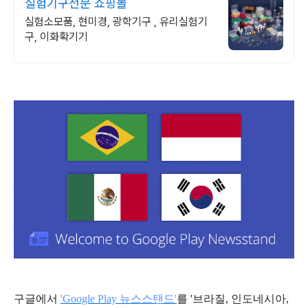
실험기구전문 쇼핑몰
실험소모품, 현미경, 광학기구 , 유리실험기
구, 이화확기기
구글에서
'
Google Play 뉴스스탠드
'
를 '
브라질, 인도네시아,