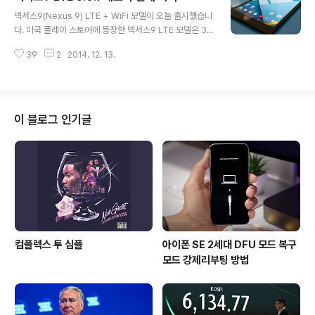
글 내용
TV 등이 포함됩니다. cf. Google Support 뉴스 스탠드
넥서스9(Nexus 9) LTE + WiFi 모델이 오늘 출시했습니
사용방법(1, 2) 뉴스스탠드의 특징은, '다운로드' 기능을 제
다. 미국 플레이 스토어에 등장한 넥서스9 LTE 모델은 32
공하여 오프라인 읽기를 지원합니다. 2천여개 이상의 기사
GB를 기준으로 $599(한화 66만원)로 '가격 논란'은 여
를 제공중이고 국내외 매체들의 기사를 구독할 수 있으며, i
39
2
2014. 12. 13.
전합니다. LTE 모델은 32GB 만 출시되며 16GB는 출시
OS용도 곧 출시할 것이라고 합니다. Note. 구글 뉴..
하지 않습니다. 3가지 색상(블랙, 화이트, 샌드)가 출시되
어 있지만, 검정만 출시되어 있습니다. 또한, 32GB 모델의
LTE 출시 예정 가격은 71.9만원입니다. 미국 보다 출고가
가 6만원 더 비쌉니다.(삼성 스마트폰 '생각하면' 이런걸 한
이 블로그 인기글
국 차별이라 부르기는 어렵습니다.) 이와 함께, 구글에서는
넥서스9 LTE 모델을 대상으로 하는 안드로이드 롤리팝 5.
0.1 팩토리 이미지도 함께 배포했습니다. Download Ne
xux 9 LTE (LRX22C) fac..
컴플렉스 투 심플
아이폰 SE 2세대 DFU 모드 복구
모드 강제리부팅 방법