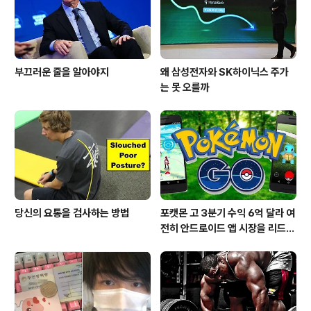
부끄러운 줄을 알아야지
왜 삼성전자와 SK하이닉스 주가
는 못 오를까
당신의 요통을 검사하는 방법
포캣몬 고 3분기 수익 6억 달라 여
전히 안드로이드 앱 시장을 리드
중이다.