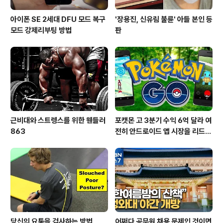
아이폰 SE 2세대 DFU 모드 복구
'장용진, 신유림 불륜' 아들 본인 등
모드 강제리부팅 방법
판
근비대와 스트렝스를 위한 웬들러
포캣몬 고 3분기 수익 6억 달라 여
863
전히 안드로이드 앱 시장을 리드
중이다.
당신의 요통을 검사하는 방법
어쩌다 공무원 채용 문제인 것이면