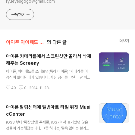
ryueyesgogo@gmail.com
구독하기
더보기
아이폰 아이패드 앱 추천
의 다른 글
아이폰 카메라롤에서 스크린샷만 골라서 삭제
해주는 Screeny
글 내용
아이폰, 아이패드를 쓰다보면(특히 아이폰) '카메라롤'이
정신이 없어질 때가 있습니다. 사진 정리를 그날 그날 하지
않는다면, 특히나 더 정신이 없어지겠습니다. 카메라롤 자
40
0
2014. 11. 28.
체에서 사진 정보를 통해 분류해서 볼 수도 있다지만, 실제
이걸 PC로 옮기려면 한 숨 부터 나옵니다. TB SNS를 열
심히 구독 했다면, 'iTools'를 이용해서, 카메라롤의 사진
아이폰 알림센터에 앨범아트 타일 위젯 Musi
을 아예 처음부터 폴더로 묶어서 PC로 옮길 수 있겠습니
다. 그런데, 여기에 2차 작업이 필요한데, 바로 '스크린
cCenter
글 내용
샷'입니다. 언제 찍었는지 기억도 안나는 스크린샷들이 군
iOS8 부터 '확장성'을 주제로, iOS7에서 불가했던 많은
데 군데 산발되어 있는데, 찾아도 찾아도 끝도 없다죠. 그래
것들이 가능해졌습니다. 그중 하나는, 탈옥 없이는 불가했
서, 소개해드리는 'Screeny'는 아예 처음부터 카메라롤에
던 알림센터 위젯 개방입니다. 개방이라는 표현이 어색하