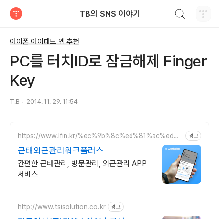
검색하기
TB의 SNS 이야기
티스토리
아이폰 아이패드 앱 추천
PC를 터치ID로 잠금해제 Finger
Key
T.B
2014. 11. 29. 11:54
https://www.lfin.kr/%ec%9b%8c%ed%81%ac%ed%9
광고
4%8c%eb%9f%ac%ec%8a%a4/
근태외근관리워크플러스
간편한 근태관리, 방문관리, 외근관리 APP
서비스
http://www.tsisolution.co.kr
광고