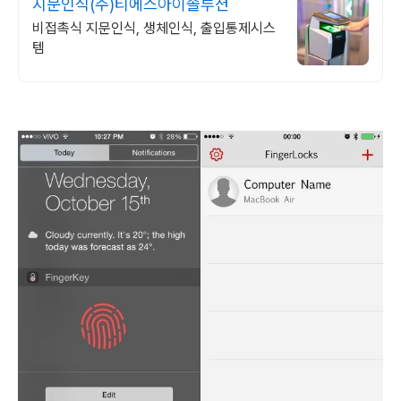
지문인식(주)티에스아이솔루션
비접촉식 지문인식, 생체인식, 출입통제시스
템