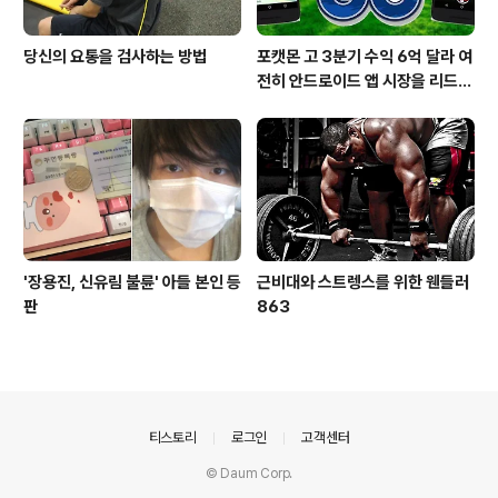
당신의 요통을 검사하는 방법
포캣몬 고 3분기 수익 6억 달라 여
전히 안드로이드 앱 시장을 리드
중이다.
'장용진, 신유림 불륜' 아들 본인 등
근비대와 스트렝스를 위한 웬들러
판
863
의안내
티스토리
로그인
고객센터
© Daum Corp.