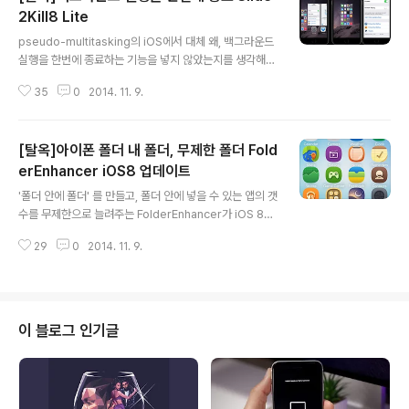
2Kill8 Lite
글 내용
pseudo-multitasking의 iOS에서 대체 왜, 백그라운드
실행을 한번에 종료하는 기능을 넣지 않았는지를 생각해보
면, real-multitasking의 안드로이드를 생각하면 되겠습
35
0
2014. 11. 9.
니다. 지금이야 안드로이드도 iOS 못지 않은, 특히 롤리팝
의 Material Design 은, '눈으로 보이는 것에 광적으로
집착'하는 애플의 iOS 8 못지 않을 정도로 미려한 디자인
[탈옥]아이폰 폴더 내 폴더, 무제한 폴더 Fold
과 OS 성능을 갖습니다만, 적어도 안드로이드 4.4 킷캣 이
전까지는 iOS 보다 못했다는 입장입니다. 백도어의 여지를
erEnhancer iOS8 업데이트
글 내용
둘 수 있고, 실제로 멜웨어로 인한 금융피해 등이 빈번함에
'폴더 안에 폴더' 를 만들고, 폴더 안에 넣을 수 있는 앱의 갯
도 안드로이드가 real-multitasking을 유지하는 것은, i
수를 무제한으로 늘려주는 FolderEnhancer가 iOS 8로
OS 보다 OS 성능 자체가 낮았기 때문입니다. 구글은 이를
업데이트 됐습니다. FolderEnhancer는 이번 버전도 기
극복하기 위해서, 사람들이 늘 ..
29
0
2014. 11. 9.
존 구매자들에게 무료로 제공되어 Cydia를 통해서 업데이
트 할 수 있습니다. FolderEnhancer는, FolderEnhanc
er 때문에 탈옥을 한다고 할 정도로 유명 시디아 트윅입니
다. iOS7에 와서 Springtomize 3에서 FolderEnhanc
er의 기능을 제공하여 Springtomize 3와 중복되는 기능
이 블로그 인기글
입니다만, 개발자가 참 오래도 지원해주네요. 개발자의 유
명 시디아 트윅으로는 MultiIconMover, CrashReport
er, ShowCase 가 있고, 주요 기능은 아래와 같습니다. N
e..