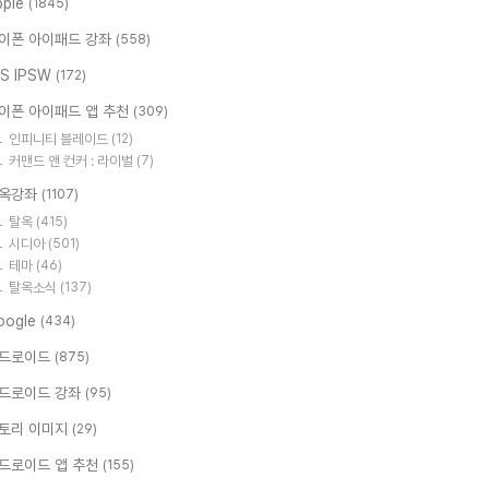
pple
(1845)
이폰 아이패드 강좌
(558)
OS IPSW
(172)
이폰 아이패드 앱 추천
(309)
인피니티 블레이드
(12)
커맨드 앤 컨커 : 라이벌
(7)
옥강좌
(1107)
탈옥
(415)
시디아
(501)
테마
(46)
탈옥소식
(137)
oogle
(434)
드로이드
(875)
드로이드 강좌
(95)
토리 이미지
(29)
드로이드 앱 추천
(155)