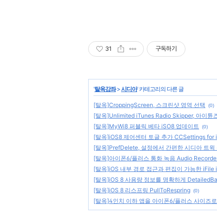
31
구독하기
'
탈옥강좌
>
시디아
' 카테고리의 다른 글
[탈옥]CroppingScreen, 스크린샷 영역 선택
(0)
[탈옥]Unlimited iTunes Radio Skipper,
[탈옥]MyWi8 퍼블릭 베타 iSO8 업데이트
(0)
[탈옥]iOS8 제어센터 토글 추가 CCSettings for i
[탈옥]PrefDelete, 설정에서 간편한 시디아 트윅
[탈옥]아이폰6/플러스 통화 녹음 Audio Recorder
[탈옥]iOS 내부 경로 접근과 편집이 가능한 iFile 
[탈옥]iOS 8 사용량 정보를 명확하게 DetailedBat
[탈옥]iOS 8 리스프링 PullToRespring
(0)
[탈옥]4인치 이하 앱을 아이폰6/플러스 사이즈로 확대