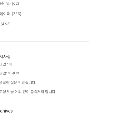
팅강좌
(62)
페이퍼
(223)
T
(463)
지사항
바일 1위
바일1위 랭크
명록에 질문 안받습니다.
고성 댓글 예외 없이 블럭처리 합니다.
chives