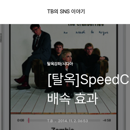
TB의 SNS 이야기
탈옥강좌/시디아
[탈옥]SpeedC
배속 효과
T.B
2014. 11. 2. 06:53