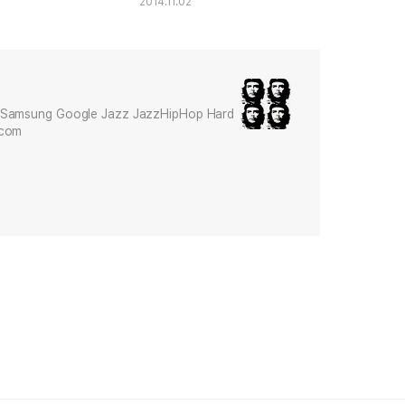
2014.11.02
Samsung Google Jazz JazzHipHop Hard
.com