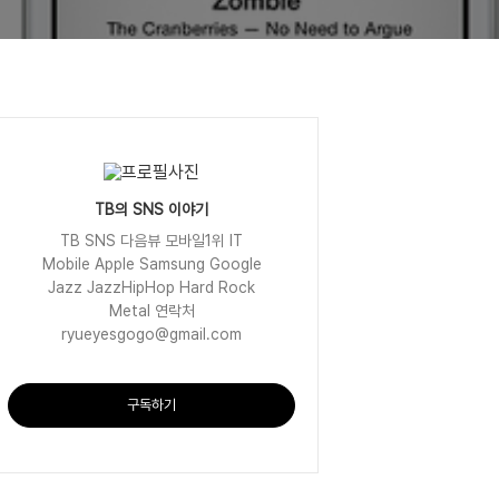
TB의 SNS 이야기
TB SNS 다음뷰 모바일1위 IT
Mobile Apple Samsung Google
Jazz JazzHipHop Hard Rock
Metal 연락처
ryueyesgogo@gmail.com
구독하기