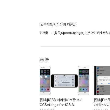
'탈옥강좌/시디아'의 다른글
현재글
[탈옥]SpeedChanger, 기본 아이팟에 배속
관련글
[탈옥]iOS8 제어센터 토글 추가
[탈옥]Pref
CCSettings for iOS 8
간편한 시디