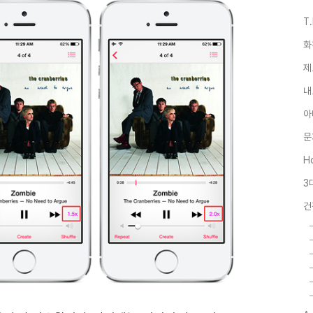
T
화
제
내
아
문
Ho
3
건