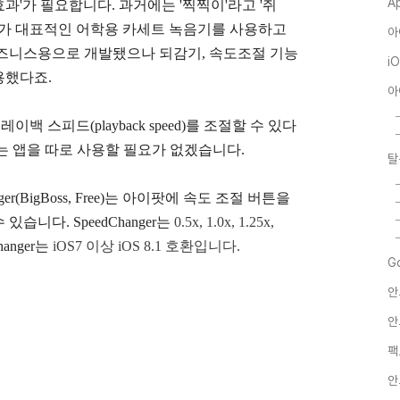
A
효과'가 필요합니다. 과거에는 '찍찍이'라고 '쥐
Sony가 대표적인 어학용 카세트 녹음기를 사용하고
아
비즈니스용으로 개발됐으나 되감기, 속도조절 기능
i
용했다죠.
아
이백 스피드(playback speed)를 조절할 수 있다
는 앱을 따로 사용할 필요가 없겠습니다.
탈
er(BigBoss, Free)는 아이팟에 속도 조절 버튼을
수 있습니다.
SpeedChanger는
0.5x, 1.0x, 1.25x,
hanger는
iOS7 이상 iOS 8.1 호환입니다.
G
안
안
팩
안