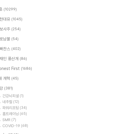
.B
(10299)
천대유
(1045)
보사주
(254)
로남불
(54)
빠찬스
(402)
재인 풍산개
(86)
nest First
(1686)
대 개혁
(45)
강
(381)
건강뇌피셜
(1)
네추럴
(12)
파워리프팅
(34)
홈트레이닝
(65)
SMR
(7)
COVID-19
(68)