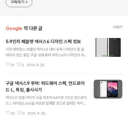
구독하기
더보기
Google
의 다른 글
5.9인치 페블렛 넥서스6 디자인 스펙 정보
글 내용
이전 레퍼런스 모델인 넥서스5 대비 유독 디자인이 잘 알
려지지 않는 중인 구글-모토로라 넥서스6의 디자인이 유
출됐다. 9to5Google에 올라온 이 디자인은 모토로라의
31
2
2014. 9. 25.
모토X와 유사하게 생겼으나 디스플레이 사이즈가 5.9인치
다. 애플이 5.5인치 페블렛인 아이폰6플러스를 출시한데
이어 이번에는 구글이 더 큰 화면인 5.9인치 페블렛을 출시
구글 넥서스9 루머: 하드웨어 스펙, 안드로이
할 것이라는 얘기다. 사실, 그간 넥서스6에 관한 루머는 우
후죽순이었다. 몇가지 소개를 해보자면 1. 구글이 넥서스5
드 L, 특징, 출시시기
글 내용
를 끝으로 더이상 레퍼런스 기기를 출시하지 않을 것이고
넥서스9 컨셉 이미지 구글 최초의 64비트 OS인 안드로이
안드로이드 인증제인 '안드로이드 실버(Android Silve
드 L 라이온(Lion)을 최초로 탑재할 것으로 알려진 넥서스
r)'를 도입하여 구글이 제시한 기준에 부합하면 누구든지
9에 관해서 알아보자. 애플의 아이폰6/플러스, 아이패드에
안드로이드 실버를 획득할 수 있어 이것이 일종의 인증서
32
0
2014. 9. 25.
어와 함께 올해 가장 핫한 아이템이 될 것으로 전망되는 구
와 같은 역할을 할 것이라는..
글의 넥서스9은 넥서스6와 함께 화제가 될 수 밖에 없는
상황이기도 하다. 넥서스9은 늘 흥미로운 프로젝트를 진행