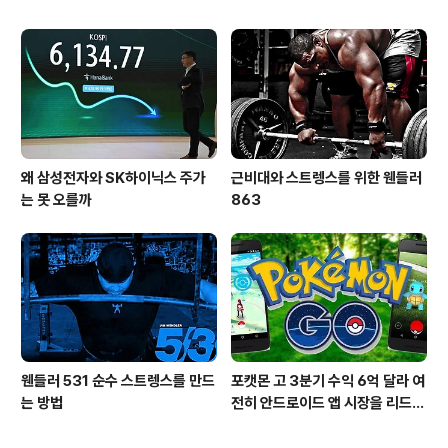
왜 삼성전자와 SK하이닉스 주가
근비대와 스트렝스를 위한 웬들러
는 못 오를까
863
웬들러 531 순수 스트렝스를 만드
포캣몬 고 3분기 수익 6억 달라 여
는 방법
전히 안드로이드 앱 시장을 리드
중이다.