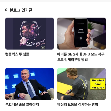
해왔던 구글의 2014년 발 더 흥미롭고 비밀스러운 프로젝
트 중 하나다. 이유인 즉, 넓은 화면과 퀄리티 있는 스마트
이 블로그 인기글
폰 디자인으로 평가 받는 HTC와 공동으로 개발중인 8.9
인치 안드로이드 테블렛으로 HTC가 2011년 7인치 테블
렛인 Flyer라는 테블렛을 출시한 후 거의 테블렛을 출시하
지 않아왔다는 점에 주목할 필요가 있다. 그리고 월스트리
트 저널의 소식에 따르..
컴플렉스 투 심플
아이폰 SE 2세대 DFU 모드 복구
모드 강제리부팅 방법
부끄러운 줄을 알아야지
당신의 요통을 검사하는 방법