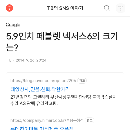
검색하기
TB의 SNS 이야기
티스토리
Google
5.9인치 페블렛 넥서스6의 크기
는?
T.B
2014. 9. 26. 23:24
https://blog.naver.com/option2206
광고
태양상사,믿음.신뢰.착한가격
27년경력의 고퀄리티.부산사상구열차단썬팅 블랙박스설치
수리 AS 광택 유리막코팅.
https://company.himart.co.kr/부평구청점
광고
롯데하이마트 가전제품 오픈점