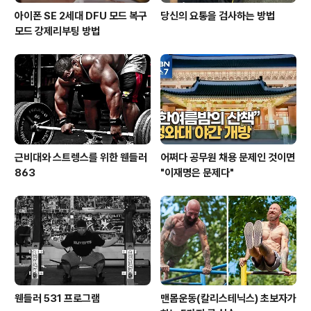
아이폰 SE 2세대 DFU 모드 복구
당신의 요통을 검사하는 방법
모드 강제리부팅 방법
근비대와 스트렝스를 위한 웬들러
어쩌다 공무원 채용 문제인 것이면
863
"이재명은 문제다"
웬들러 531 프로그램
맨몸운동(칼리스테닉스) 초보자가