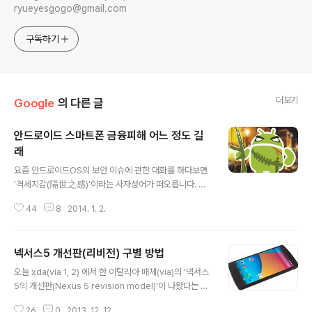
ryueyesgogo@gmail.com
구독하기
더보기
Google
의 다른 글
안드로이드 스마트폰 금융피해 어느 정도 길
래
글 내용
요즘 안드로이드OS의 보안 이슈에 관한 대화를 하다보면
'격세지감(隔世之感)'이라는 사자성어가 떠오릅니다. 삼
성이 사상 최대의 마케팅 비용을 쏟아부으면서 갤럭시S로
44
8
2014. 1. 2.
시장에 진입할 당시만 해도 삼성 마케팅팀은 '안드로이드O
S 문제점 지적 = 앱등이'라는 전세계에서 유례 없는 저능
한 공식을 만들었고 안드로이드OS의 오픈소스라는 잠재
넥서스5 개선판(리비전) 구별 방법
적 위험성을 논하면 같은 유닉스 계열의 리눅스가 오픈소
글 내용
스라서 보안에 그리도 취약하냐? 라고 개발이 직업인 일부
오늘 xda(via 1, 2) 에서 한 이탈리아 매체(via)의 '넥서스
개발자들이 들고 일어서기도 했습니다. 요즘은 아무도 이
5의 개선판(Nexus 5 revision model)'이 나왔다는 주
런 덜떨어진 논리에 현혹되지 않죠. 저를 제외하고도 그 수
장이 제기되서 한참 시끌벅적 했다. 국내 정식 출시된지 한
많은 앱등이들이 주장하던 안드로이드OS의 보안 취약성
26
0
2013. 12. 12.