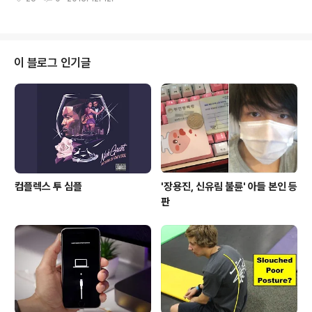
달 남짓 된 넥서스5이기에 넥서스5를 구매한 기존 소비자
에 따른 사용자 주의 권고는결국 현실이 됐고 직접 수천만
들로써는 '황당한' 소식이다. xda에 제기된 변경사항은 다
원씩 금융피해를 당해보니 '어라?' 싶었던 것이겠습니다..
음과 같다. 해당 매체에서 제기한 사진을 살펴보면 하단 O
표시가 이전 모델이다. 볼륨 버튼의 크기가 맞지 않아 상단
기기와 비교했을 때 더 튀어나온 모습이다. 넥서스5 리뷰
이 블로그 인기글
(http://ryueyes11.tistory.com/3123)에서도 볼륨버
튼의 위치 지적을 하면서 게임하다가도 볼륨 조절이 되는
불편함이 있으며 비교 기기로 아이폰5S도 해당위치(측면
부 좌측 상단)에 볼륨버튼이 있지만 넥서스5..
컴플렉스 투 심플
'장용진, 신유림 불륜' 아들 본인 등
판