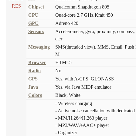
RES
Chipset
Qualcomm Snapdragon 805
CPU
Quad-core 2.7 GHz Krait 450
GPU
Adreno 420
Sensors
Accelerometer, gyro, proximity, compass
eter
Messaging
SMS(threaded view), MMS, Email, Push M
M
Browser
HTML5
Radio
No
GPS
Yes, with A-GPS, GLONASS
Java
Yes, via Java MIDP emulator
Colors
Black, White
- Wireless charging
- Active noise cancellation with dedicated
- MP4/H.264/H.263 player
- MP3/WAV/eAAC+ player
- Organizer