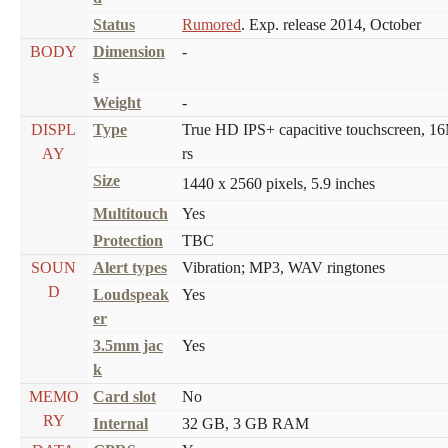
Status
Rumored
. Exp. release 2014, October
BODY
Dimension
-
s
Weight
-
DISPL
Type
True HD IPS+ capacitive touchscreen, 1
AY
rs
Size
1440 x 2560 pixels, 5.9 inches
Multitouch
Yes
Protection
TBC
SOUN
Alert types
Vibration; MP3, WAV ringtones
D
Loudspeak
Yes
er
3.5mm jac
Yes
k
MEMO
Card slot
No
RY
Internal
32 GB, 3 GB RAM