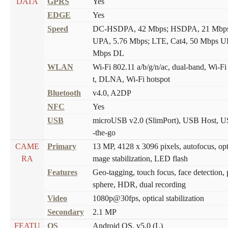
DATA
GPRS
Yes
EDGE
Yes
Speed
DC-HSDPA, 42 Mbps; HSDPA, 21 Mbp
UPA, 5.76 Mbps; LTE, Cat4, 50 Mbps U
Mbps DL
WLAN
Wi-Fi 802.11 a/b/g/n/ac, dual-band, Wi-Fi
t, DLNA, Wi-Fi hotspot
Bluetooth
v4.0, A2DP
NFC
Yes
USB
microUSB v2.0 (SlimPort), USB Host, 
-the-go
CAME
Primary
13 MP, 4128 x 3096 pixels, autofocus, opti
RA
mage stabilization, LED flash
Features
Geo-tagging, touch focus, face detection,
sphere, HDR, dual recording
Video
1080p@30fps, optical stabilization
Secondary
2.1 MP
FEATU
OS
Android OS, v5.0 (L)