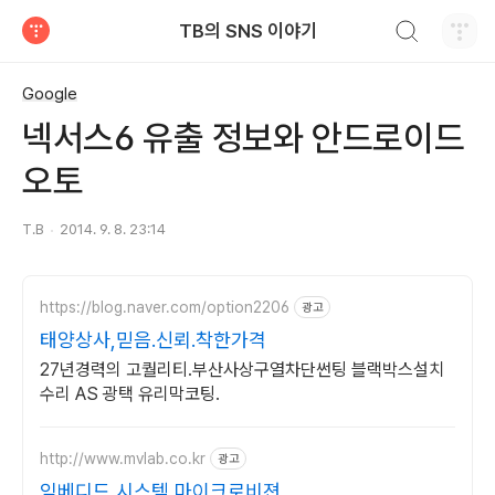
검색하기
TB의 SNS 이야기
티스토리
Google
넥서스6 유출 정보와 안드로이드
오토
T.B
2014. 9. 8. 23:14
https://blog.naver.com/option2206
광고
태양상사,믿음.신뢰.착한가격
27년경력의 고퀄리티.부산사상구열차단썬팅 블랙박스설치
수리 AS 광택 유리막코팅.
http://www.mvlab.co.kr
광고
임베디드 시스템 마이크로비젼