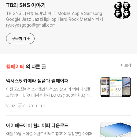
TB의 SNS 이야기
TB SNS 다음뷰 모바일1위 IT Mobile Apple Samsung
Google Jazz JazzHipHop Hard Rock Metal 연락처
ryueyesgogo@gmail.com
구독하기
더보기
월페이퍼
의 다른 글
넥서스5 카메라 샘플과 월페이퍼
글 내용
이전 포스팅에서 소개했던 넥서스5(참고)의 '카메라 샘플
모음'입니다. 국내에서는 현재 LG G2(1300만 화소)의 카
메라와 비교되는 중인데 해외 분위기는 현존하는 모바일폰
12
0
2013. 11. 1.
중 가장 뛰어난 퀄리티의 사진을 제공한다고 평가받는 중
인 같은 화소수의 아이폰5S 카메라와 비교되는 중이지요.
넥서스5(Nexus 5)에 관한 '루머' 를 한 마디로 정의하자
아이패드에어 월페이퍼 다운로드
면 'endless'라는 단어가 어울릴 법합니다. 어찌됐건 블로
글 내용
그를 통해서 소개해드렸던 사양과 출시일까지 정확하게 일
애플 10월 스페셜 이벤트 키노트(참고)에 등장했던 아이패