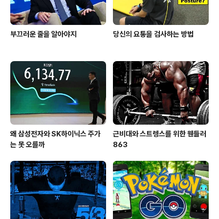
부끄러운 줄을 알아야지
당신의 요통을 검사하는 방법
왜 삼성전자와 SK하이닉스 주가
근비대와 스트렝스를 위한 웬들러
는 못 오를까
863