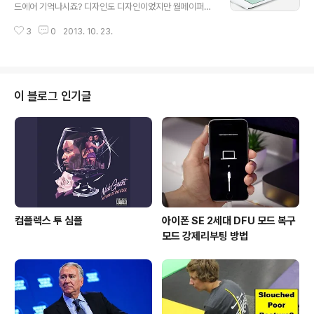
치하기는 했는데(참고 1, 2) 최종적으로 전해드렸던 출시에
드에어 기억나시죠? 디자인도 디자인이었지만 월페이퍼가
관한 소식 이후에도 하루라도 관련 피드가 쏟아지지 않는
상당히 깔끔하다는 느낌이었고 '저거 분명히 월페이퍼로
날이 없을 정도였습니다. 이번 포스팅에서는 베이스기기인
3
0
2013. 10. 23.
누군가 작업할 것이다.' 혹시나 했는데 역시나 올라왔습니
LG G2의 1300만화소 카메라와 동일한 기능이지만, 80
다. iOS 월페이퍼를 종종 공개중인 디자이너 Adriano M
0만 화소로 카메..
endez 가 작업한 2장의 월페이퍼로 아이폰용과 아이패드
용입니다. iPhoneiPad . 사진 동기화에 관한 클라우드 서
비스 활용팁(참고). 아이폰 아이패드 월페이퍼 22장(참고)
이 블로그 인기글
(via) ▲ T.B의 SNS 이야기 블로그의 모든 글은 저작권법
의 보호를 받습니다. 어떠한 상업적인 이용도 허가하지 않
으며, 이용(불펌)허락을 하지 않습니다.▲ 사전협의 없이
본 콘텐츠(기사, 이미지)의 무단 도용, 전재 및 복제, 배포를
금합니..
컴플렉스 투 심플
아이폰 SE 2세대 DFU 모드 복구
모드 강제리부팅 방법