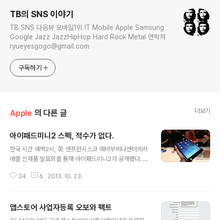
TB의 SNS 이야기
TB SNS 다음뷰 모바일1위 IT Mobile Apple Samsung
Google Jazz JazzHipHop Hard Rock Metal 연락처
ryueyesgogo@gmail.com
구독하기
더보기
Apple
의 다른 글
아이패드미니2 스펙, 적수가 없다.
글 내용
한국 시간 새벽2시, 美 샌프란시스코 예바부에나센터에서
애플 신제품 발표회를 통해 아이패드미니2가 공개됐다. 결
론부터 말하자면 아이패드미니2(iPadmin i2)는 블로그에
34
6
2013. 10. 23.
서 예상했던 사항과 크게 차이가 없으며(참고) 아쉽게도 지
문인식센서인 터치ID는 없다. 먼저 국내 언론에서 일부 해
외 루머를 인용하여 지속적으로 제기해왔던 non-레티나
앱스토어 사업자등록 오보와 팩트
디스플레이(디스플레이 수급 문제, 가격 문제)는 역시 아니
글 내용
었다. 전작인 아이패드미니1과 같은 7.9인치 크기의 레티