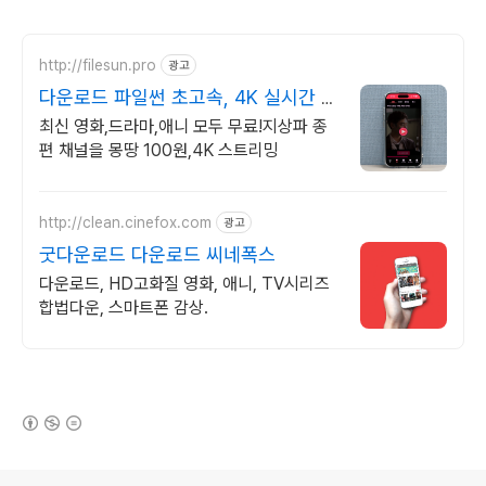
http://filesun.pro
광고
다운로드 파일썬 초고속, 4K 실시간 보
기!
최신 영화,드라마,애니 모두 무료!지상파 종
편 채널을 몽땅 100원,4K 스트리밍
http://clean.cinefox.com
광고
굿다운로드 다운로드 씨네폭스
다운로드, HD고화질 영화, 애니, TV시리즈
합법다운, 스마트폰 감상.
(새창열림)
로그 정보