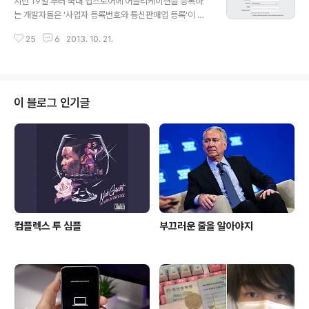
지난 19일 부터 국내 앱스토어에 어플리케이션을 등록하
나 디스플레이(2048x1536, 326ppi)를 탑재했다. 아이
는 개발자들은 '사업자 등록번호와 통신판매업 등록'이 요
패드에어(아이패드5)의 픽셀이 264 ppi 임을 감안했을
구되고 있다하여 논란이 가중되는 중이다. 이전까지 앱 스
때, 아이패드미니2가 더 선명한 화질이고, 넥서스7 2013
25
6
2013. 10. 21.
토어의 개발자들은 주민등록번호 혹은 사업자 등록번호 중
이 1920x1200 323ppi 기에 동급 테블렛 최강으로 애
하나만 선택적으로 입력해도 앱스토어에 앱을 등록할 수
플이 경쟁기..
있었지만 앞으로는 사업자 등록과 통신판매업 등록을 모두
해야만 한다는 것이다. 이 문제가 SNS와 각종 커뮤니티를
통해서 크게 이슈화 됐는데 오보로 인한 헤프닝으로 확인
이 블로그 인기글
됐다. 기사를 앉아서 발로 쓰시는 우리 IT기자님들 덕분에
시쳇말로 여럿 낚인 상태다. false and fact 먼저 논란이
커진 이유를 살펴보자면 일부 언론에서 네티즌들의 분노를
폭발시킬만한 정황을 오보와 함께 제시했기 때문이다. - 2
010년 6월에는 기획재정부가 ..
컴플렉스 투 심플
부끄러운 줄을 알아야지