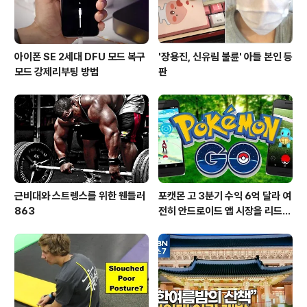
아이폰 SE 2세대 DFU 모드 복구
'장용진, 신유림 불륜' 아들 본인 등
모드 강제리부팅 방법
판
근비대와 스트렝스를 위한 웬들러
포캣몬 고 3분기 수익 6억 달라 여
863
전히 안드로이드 앱 시장을 리드
중이다.