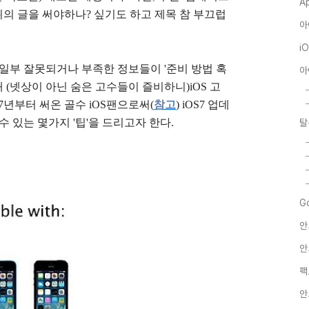
A
따위의 글을 써야하나? 싶기도 하고 제목 참 부끄럽
아
i
일부 잘못되거나 부족한 정보들이 '준비 방법 혹
아
(넷상이 아닌 숨은 고수들이 즐비하니)iOS 고
07년부터 써온 골수 iOS팬으로써
(
참고
)
iOS7 업데
 있는 몇가지 '팁'을 드리고자 한다.
탈
G
안
안
팩
안