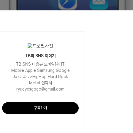
TB의 SNS 이야기
TB SNS 다음뷰 모바일1위 IT
Mobile Apple Samsung Google
Jazz JazzHipHop Hard Rock
Metal 연락처
ryueyesgogo@gmail.com
구독하기