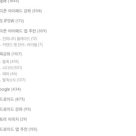
pple
(1845)
이폰 아이패드 강좌
(558)
OS IPSW
(172)
이폰 아이패드 앱 추천
(309)
인피니티 블레이드
(12)
커맨드 앤 컨커 : 라이벌
(7)
옥강좌
(1107)
탈옥
(415)
시디아
(501)
테마
(46)
탈옥소식
(137)
oogle
(434)
드로이드
(875)
드로이드 강좌
(95)
토리 이미지
(29)
드로이드 앱 추천
(155)