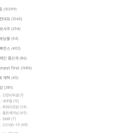
.B
(10299)
천대유
(1045)
보사주
(254)
로남불
(54)
빠찬스
(402)
재인 풍산개
(86)
nest First
(1686)
대 개혁
(45)
강
(381)
건강뇌피셜
(1)
네추럴
(12)
파워리프팅
(34)
홈트레이닝
(65)
SMR
(7)
COVID-19
(68)