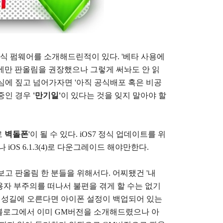
비공식 펌웨어를 소개해드린적이 있다. '베타 사용에
에만 판올림을 권장했으나 그렇게 써놔도 안 읽
심에 짚고 넘어가자면 '아직 공식배포 혹은 비공
용중인 경우
'만기일'
이 있다는 것을 잊지 말아야 할
로
벽돌폰
'이 될 수 있다. iOS7 정식 업데이트를 위
OS 6.1.3(4)로 다운그레이드 해야만한다.
고 판올림 한 분들을 위해서다. 어찌됐건 '내
사용자 부주의를 떠나서 불편을 겪게 할 수는 없기
귀성길에 오른다면 아이폰 설정이 백업되어 있는
어 블로그에서 이미 GM버전을 소개해드렸으나 아