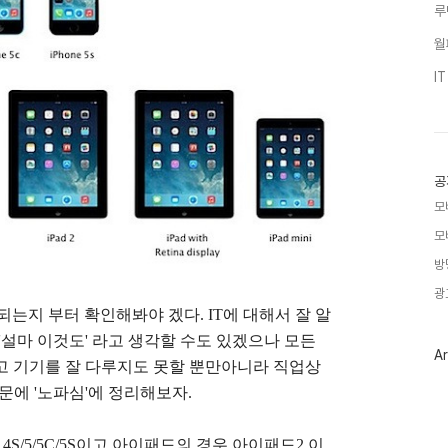
루
월
I
공
모
모
방
광
되는지 부터 확인해봐야 겠다. IT에 대해서 잘 알
'설마 이것도' 라고 생각할 수도 있겠으나 모든
Ar
하고 기기를 잘 다루지도 못할 뿐만아니라 직업상
문에 '노파심'에 정리해보자.
4S/5/5C/5S이고 아이패드의 경우 아이패드2 이