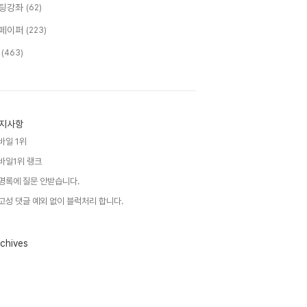
팅강좌
(62)
페이퍼
(223)
T
(463)
지사항
바일 1위
바일1위 랭크
명록에 질문 안받습니다.
고성 댓글 예외 없이 블럭처리 합니다.
chives