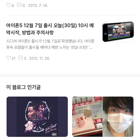
다. 특히, 굳이 전화를 받지 않고 메세지만으로 해결할 수
6
0
2013. 7. 14.
있는 부분에서 전화를 받기 위해 눈치를 보거나 밖으로 나
가야 하는 상황은 불편하기 짝이 없는게 사실이다. 이럴 경
우 기존에는 총 3가지 방법이 있다. 1. 전원버튼 2번 클릭:
아이폰5 12월 7일 출시 오늘(30일) 10시 예
전화가 종료되면서, 상대방에게는 자동으로 음성사서함으
로 연결된다. 2. 전원버튼 1번 클릭: 벨소리 혹은 진동이 무
약시작, 방법과 주의사항
글 내용
음으로 변경된다. 3. 탈옥 후 시디아 트윅을 활용한다. 정도
드디어 아이폰5 출시가 12월 7일로 확정됐습니다. 아이폰
이다. 애플은 탈옥을 제한중이다. 그런데 아이러니하게도
후속 모델들이 출시될 때마다 매번 느끼는 것입니다만 '국
안드로이드가 xda와 함께 발전하듯 iOS는 cydia와 함께
내에서 아이폰 쓰기란 참..' 아이폰5 예약 가입은 오늘(11월
발전중이다. 예를 들자면, iOS 7의 대표적인 UI features
21
3
2012. 11. 30.
30일) 10부터 SKT(tworld.co.kr) KT(www.olleh.co
인 ..
m) 공식 홈페이지에서 온라인 사전예약을 받습니다. 각 통
신사 홈페이지에서 사전 예약으로 가까운 대리점을 지정하
고 → 통신사에서 배송이 되면 → 해당 대리점에 방문하여
→ 찾으면서 개통하는 방식입니다. 아이폰5 예약 가입시
이 블로그 인기글
이번에도 꼭 당부드리고 싶은 말은, 각 통신사별 공식(도 아
닐지도 모릅니다만 어쨋든)을 자처하는 '대리점' 또는 '온라
인 스토어' 입니다. '공식'은 맞는데 '아이폰5 공식 예약'은
아닙니다. 무슨 얘기인고 하니, 정식 아이폰5 예약은..