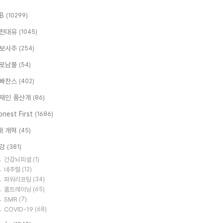
.B
(10299)
천대유
(1045)
보사주
(254)
로남불
(54)
빠찬스
(402)
재인 풍산개
(86)
nest First
(1686)
대 개혁
(45)
강
(381)
건강뇌피셜
(1)
네추럴
(12)
파워리프팅
(34)
홈트레이닝
(65)
SMR
(7)
COVID-19
(68)