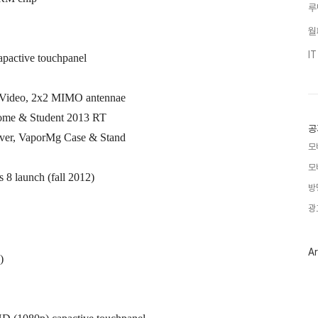
루
월
I
apactive touchpanel
 Video, 2x2 MIMO antennae
ome & Student 2013 RT
공
over, VaporMg Case & Stand
모
모
8 launch (fall 2012)
방
광
Ar
)