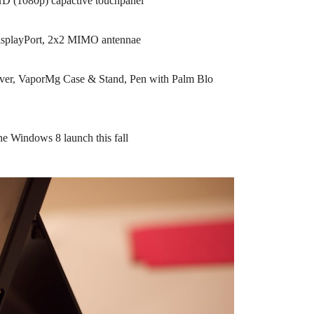
HD (1080p) capactive touchpanel
splayPort, 2x2 MIMO antennae
ver, VaporMg Case & Stand, Pen with Palm Blo
he Windows 8 launch this fall