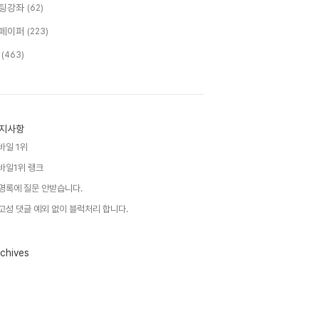
팅강좌
(62)
페이퍼
(223)
T
(463)
지사항
바일 1위
바일1위 랭크
명록에 질문 안받습니다.
고성 댓글 예외 없이 블럭처리 합니다.
chives