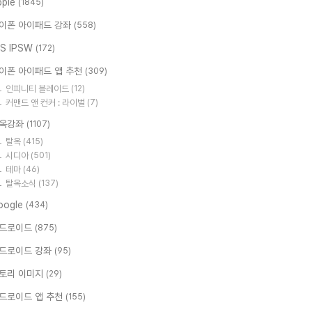
pple
(1845)
이폰 아이패드 강좌
(558)
OS IPSW
(172)
이폰 아이패드 앱 추천
(309)
인피니티 블레이드
(12)
커맨드 앤 컨커 : 라이벌
(7)
옥강좌
(1107)
탈옥
(415)
시디아
(501)
테마
(46)
탈옥소식
(137)
oogle
(434)
드로이드
(875)
드로이드 강좌
(95)
토리 이미지
(29)
드로이드 앱 추천
(155)