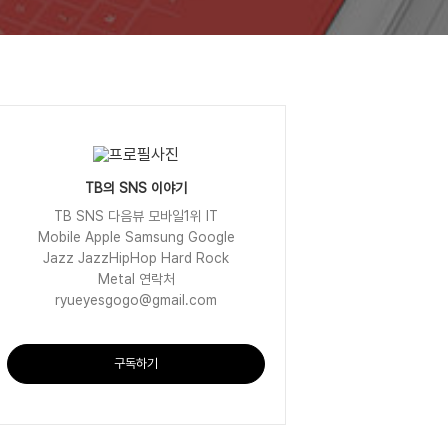
TB의 SNS 이야기
TB SNS 다음뷰 모바일1위 IT
Mobile Apple Samsung Google
Jazz JazzHipHop Hard Rock
Metal 연락처
ryueyesgogo@gmail.com
구독하기