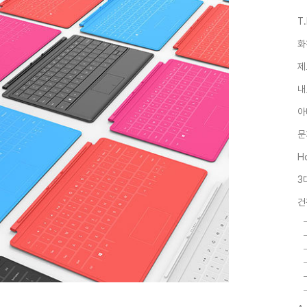
T
화
제
내
아
문
Ho
3
건