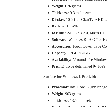
Weight
: 676 grams
Thickness
: 9.3 millimeters
Display
: 10.6-inch ClearType HD c
Battery
: 31.5Wh
I/O
: microSD, USB 2.0, Micro HD
Software
: Windows RT + Office H
Accessories
: Touch Cover, Type C
Capacity
: 32GB / 64GB
Availability:
"Around" the Windows 
Pricing:
To be determined ▶ $599
Surface for Windows 8 Pro tablet
Processor:
Intel Core i5 (Ivy Bridge
Weight
: 903 grams
Thickness
: 13.5 millimeters