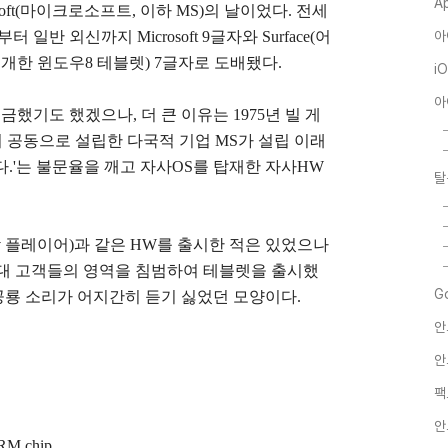
A
rosoft(마이크로소프트, 이하 MS)의 날이었다. 전세
일반 외신까지 Microsoft 9글자와 Surface(어
아
개한 윈도우8 테블렛) 7글자로 도배됐다.
i
아
궁금했기도 했겠으나, 더 큰 이유는
1975년 빌 게
Allen)이 공동으로 설립한 다국적 기업 MS가 설립 이래
.'는 불문율을 깨고 자사OS를 탑재한 자사HW
탈
의 음악 플레이어)과 같은 HW를 출시한 적은 있었으나
도 최대 고객들의 영역을 침범하여 테블렛을 출시했
G
 공룡 소리가 어지간히 듣기 싫었던 모양이다.
안
안
팩
안
RM chip