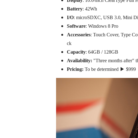
Display
: 10.6-inch ClearType Full 
Battery
: 42Wh
I/O
: microSDXC, USB 3.0, Mini Di
Software
: Windows 8 Pro
Accessories
: Touch Cover, Type Co
ck
Capacity
: 64GB / 128GB
Availability:
"Three months after" t
Pricing:
To be determined ▶ $999