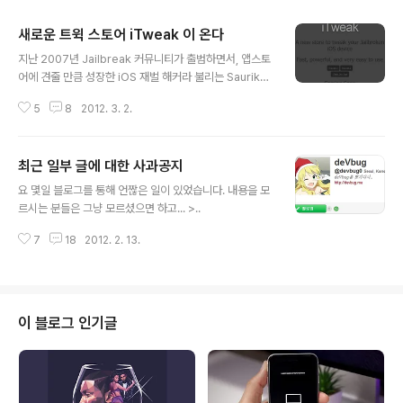
새로운 트윅 스토어 iTweak 이 온다
글 내용
지난 2007년 Jailbreak 커뮤니티가 출범하면서, 앱스토
어에 견줄 만큼 성장한 iOS 재벌 해커라 불리는 Saurik의
Cydia는 분명 Jailbreak 발전에 많은 기여를 했습니다
5
8
2012. 3. 2.
만, 비합리적인 경영방식으로 개발자와 사용자 모두에게
불만이 많습니다. 1) PayPay 지불 시스템 핑계로 사실상
환불 불가 (사용자 입장) 2) 앱스토어와 동일한 수수료 3
최근 일부 글에 대한 사과공지
0% (개발자 입장) 는 분명 개선되야 할 문제점들입니다.
글 내용
이런 Cydia의 비합리적인 경영 방식에 대항하고자 지난 2
요 몇일 블로그를 통해 언짢은 일이 있었습니다. 내용을 모
011년 5월 1일 Icy가 출시했습니다만, 크게 주목받지도 못
르시는 분들은 그냥 모르셨으면 하고... >..
하고 활성화 되지도 못하는 것이 Jailbreak 커뮤니티에서
막강한 영향력을 발휘하면서도 이번 A4 프로세서와 A5
7
18
2012. 2. 13.
프로세서 iOS 5.0.1 완전탈옥 드림팀의 일원..
이 블로그 인기글