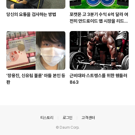
당신의 요통을 검사하는 방법
포캣몬 고 3분기 수익 6억 달라 여
전히 안드로이드 앱 시장을 리드
중이다.
'장용진, 신유림 불륜' 아들 본인 등
근비대와 스트렝스를 위한 웬들러
판
863
의안내
티스토리
로그인
고객센터
© Daum Corp.