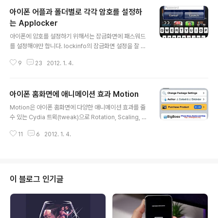
아이폰 어플과 폴더별로 각각 암호를 설정하
는 Applocker
글 내용
아이폰에 암호를 설정하기 위해서는 잠금화면에 패스워드
를 설정해야만 합니다. lockinfo의 잠금화면 설정을 잘 활
용하면 아이폰을 사용하는데 있어서 홈화면으로 들어갈 일
9
23
2012. 1. 4.
이 거의 없어지기는 합니다만, 홈화면을 쓸일이 생긴다면
패스워드 4자리 숫자 또는 더 긴 패스워드(참고)를 입력하
는 것은 여간 귀찮은 일이 아닙니다. iOS 4.X 시절에는 Lo
아이폰 홈화면에 애니메이션 효과 Motion
ckdown Pro(참고)를 즐겨 사용했었습니다. 잠금화면에
글 내용
는 패스워드를 설정하지 않고, 결재를 필요로 하는 앱스토
Motion은 아이폰 홈화면에 다양한 애니메이션 효과를 줄
어나 금융어플과 e메일과 같은 사생활 관련 어플에만 패스
수 있는 Cydia 트윅(tweak)으로 Rotation, Scaling, S
워드를 설정하여 사용하면 상당히 편리합니다. 그런데 이 L
kew, Flip, Jump, Transparency, Vertical Wave, H
ockdown Pro가 iOS 5 호환이 되질 않은 관계로 다시
11
6
2012. 1. 4.
orizontal Wave, Simultaneous 의 효과를 줄 수 있습
패스워드 설정을 하고 다녔습니다만, 결국 불편해서 다시
니다. 설치 후 홈화면에 아이콘이 생성되지 않으며, 설정
해제하고 사용하자니 ..
☞ Extensions ☞ Motion에서 애니메이션 옵션과 웨이
브 옵션을 선택할 수 있습니다. Motion은 $1.00 (BigBo
ss) 의 유료 트윅입니다. ▲ T.B의 SNS 이야기 블로그의
이 블로그 인기글
모든 글은 저작권법의 보호를 받습니다. 어떠한 상업적인
이용도 허가하지 않으며, 이용(불펌)허락을 하지 않습니다.
▲ 사전협의 없이 본 콘텐츠(기사, 이미지)의 무단 ..