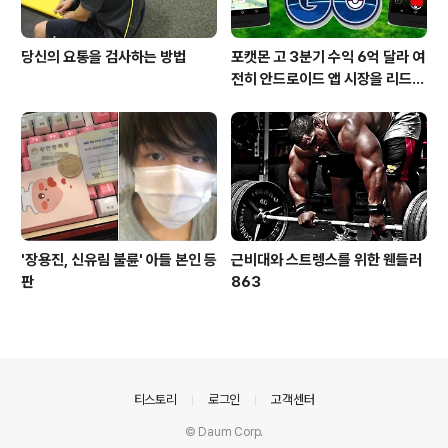
당신의 요통을 검사하는 방법
포캣몬 고 3분기 수익 6억 달라 여
전히 안드로이드 앱 시장을 리드
중이다.
'장용진, 신유림 불륜' 아들 본인 등
근비대와 스트렝스를 위한 웬들러
판
863
의안내
티스토리
로그인
고객센터
© Daum Corp.