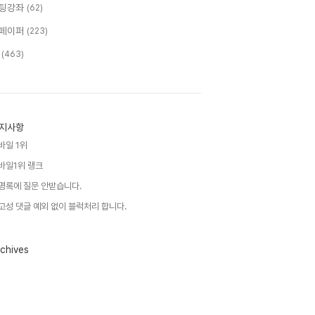
팅강좌
(62)
페이퍼
(223)
T
(463)
지사항
바일 1위
바일1위 랭크
명록에 질문 안받습니다.
고성 댓글 예외 없이 블럭처리 합니다.
chives