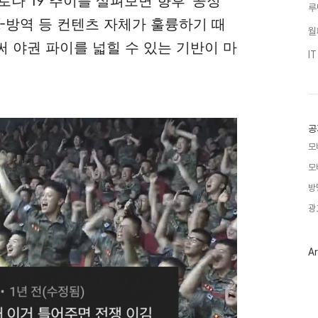
로나 19 추이를 살펴보면 향후 '공정
루
K-방역 등 컨텐츠 자체가 훌륭하기 때
월
 야권 파이를 넓힐 수 있는 기반이 마
I
공
모
모
방
광
Ar