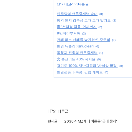
'
IT
' 카테고리의 다른 글
민주당의 언론중재법 속내
(0)
방역 인지 감수성 그때 그때 달라요
(2)
靑 '선택적 침묵' 언제까지
(2)
#민지야부탁해
(2)
전례 없는 선례를 남긴 K-민주주의
(0)
반명 뉴클리어(nuclear)
(0)
독횡과 전횡의 언론중재법
(1)
文 콘크리트 40% 지지율
(0)
경기도 100% 재난지원금 '사실상 확정'
(0)
반일선동과 북풍, 간첩 게이트
(0)
'IT'의 다른글
현재글
2030과 MZ세대 버튼은 '군대 문제'