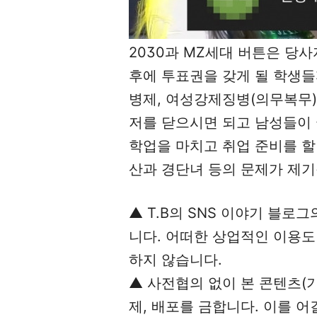
2030과 MZ세대 버튼은 당
후에 투표권을 갖게 될 학생들까
병제, 여성강제징병(의무복무)
저를 닫으시면 되고 남성들이
학업을 마치고 취업 준비를 할
산과 경단녀 등의 문제가 제기
▲ T.B의 SNS 이야기 블로
니다. 어떠한 상업적인 이용도 
하지 않습니다.
▲ 사전협의 없이 본 콘텐츠(기
제, 배포를 금합니다. 이를 어