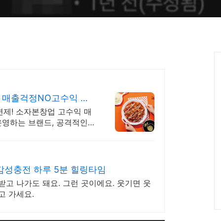
 매출걱정NO고수익 소
면제! 소자본창업 고수익 매
운영하는 브랜드, 공격적인
감성충전 하루 5분 힐링타임
받고 나가도 돼요. 그런 곳이에요. 웃기면 웃
고 가세요.