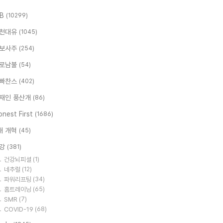
.B
(10299)
천대유
(1045)
보사주
(254)
로남불
(54)
빠찬스
(402)
재인 풍산개
(86)
nest First
(1686)
대 개혁
(45)
강
(381)
건강뇌피셜
(1)
네추럴
(12)
파워리프팅
(34)
홈트레이닝
(65)
SMR
(7)
COVID-19
(68)