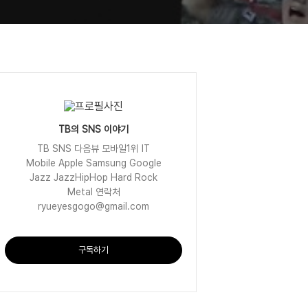
TB의 SNS 이야기
TB SNS 다음뷰 모바일1위 IT
Mobile Apple Samsung Google
Jazz JazzHipHop Hard Rock
Metal 연락처
ryueyesgogo@gmail.com
구독하기