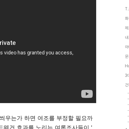
T
화
제
내
아
문
Ho
3
건
 씌우는가 하면 여조를 부정할 필요까
드웨건 효과를 노리는 여론조사들이 '