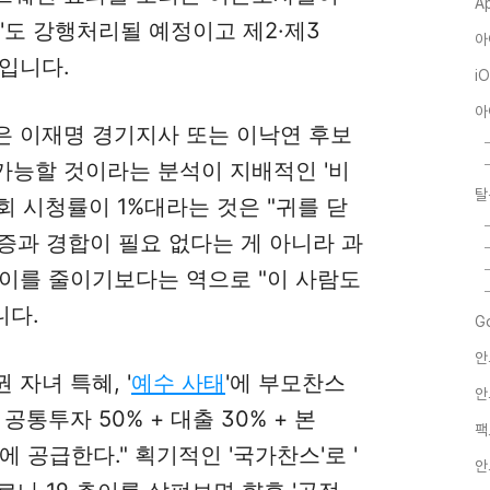
A
'도 강행처리될 예정이고 제2·제3
아
입니다.
i
아
은 이재명 경기지사 또는 이낙연 후보
가능할 것이라는 분석이 지배적인 '비
탈
회 시청률이 1%대라는 것은 "귀를 닫
검증과 경합이 필요 없다는 게 아니라 과
이를 줄이기보다는 역으로 "이 사람도
니다.
G
안
자녀 특혜, '
예수 사태
'에 부모찬스
안
통투자 50% + 대출 30% + 본
팩
역에 공급한다." 획기적인 '국가찬스'로 '
안