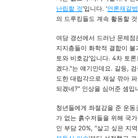
난립할 것
'입니다. '
언론재갈법
의 드루킹들도 계속 활동할 것
여당 경선에서 드러난 문제점
지지층들이 화학적 결합이 불
토와 비호감'입니다. 4차 토론
겠다."는 얘기인데요. 갈등, 
도한 대립각으로 제살 깎아 파
되겠네?" 인상을 심어준 셈입
청년들에게 좌절감을 준 운동권 
가 없는 흙수저들을 위해 국가 공
인 부담 20%, "살고 싶은 지