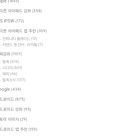
pple
(1845)
이폰 아이패드 강좌
(558)
OS IPSW
(172)
이폰 아이패드 앱 추천
(309)
인피니티 블레이드
(12)
커맨드 앤 컨커 : 라이벌
(7)
옥강좌
(1107)
탈옥
(415)
시디아
(501)
테마
(46)
탈옥소식
(137)
oogle
(434)
드로이드
(875)
드로이드 강좌
(95)
토리 이미지
(29)
드로이드 앱 추천
(155)