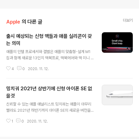
더보기
Apple
의 다른 글
출시 예상되는 신형 맥들과 애플 실리콘이 갖
는 의미
글 내용
애플의 인텔 프로세서와 결별은 애플의 맞춤형-설계 M1
칩과 함께 새로운 13인치 맥북프로, 맥북에어와 맥 미니 모
델을 도입함에 따라 이미 공식화 되었으며 이 3종은 시작
4
0
2020. 11. 12.
에 불과하다. 수요일 가상 이벤트 후 애플은 애플 실리콘 전
환이 완료되기까지 약 2년이 걸릴 것이라 말하였다. 애플
은 M-시리즈 칩이 향후 어떤 맥들에 탑재될 것인지를 공개
밍치궈 2021년 상반기에 신형 아이폰 SE 없
하지 않았지만 지금까지 루머들을 정리하면 아래와 같다.
● 14인치 맥북프로 - 지난 7월, 신뢰할 수 있는 애널리스
을것
글 내용
트 밍치궈는 2021년 2분기 말 또는 3분기에 애플 실리콘
신뢰할 수 있는 애플 애널리스트 밍치궈는 애플이 아무리
과 완전히 새로운 설계로 출시 될 신형 14인치와 16인치
빨라도 2021년 하반기까지 아이폰 SE의 새로운 버전을
맥북프로 모델을 예상했다. 궈는 이전에 이 노트북들이 미
출시할 듯하지는 않을듯하다고 말한 새로운 투자 노트를
니-LED 디스플레이를 탑재할 수 있다고 말하였다. ● 16
1
0
2020. 11. 12.
배포했다. 이는 4월에 소개했던 아이폰 SE 2세대가 계속
인치 맥북프로 - 이번..
잘 팔리고 애플이 아이폰 12 라인업에 주력함에 따른 것이
다. 궈의 금일 투자 노트는 애플 공급망 Genius Electron