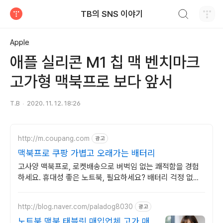
검색하기
TB의 SNS 이야기
티스토리
Apple
애플 실리콘 M1 칩 맥 벤치마크
고가형 맥북프로 보다 앞서
T.B
2020. 11. 12. 18:26
http://m.coupang.com
광고
맥북프로 쿠팡 가볍고 오래가는 배터리
고사양 맥북프로, 로켓배송으로 버벅임 없는 쾌적함을 경험
하세요. 휴대성 좋은 노트북, 필요하세요? 배터리 걱정 없이
쿠팡에서 구매하세요.
http://blog.naver.com/paladog8030
광고
노트북,맥북,태블릿 매입업체 고가 매