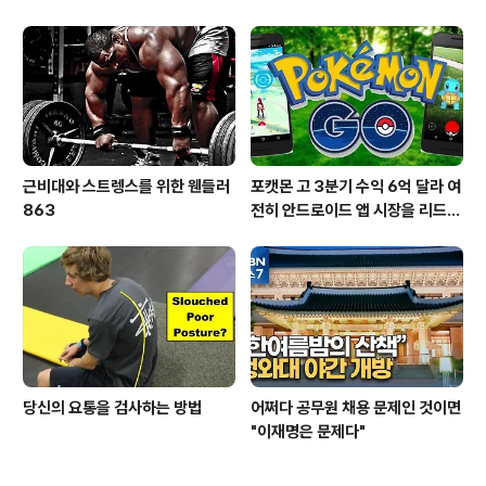
근비대와 스트렝스를 위한 웬들러
포캣몬 고 3분기 수익 6억 달라 여
863
전히 안드로이드 앱 시장을 리드
중이다.
당신의 요통을 검사하는 방법
어쩌다 공무원 채용 문제인 것이면
"이재명은 문제다"