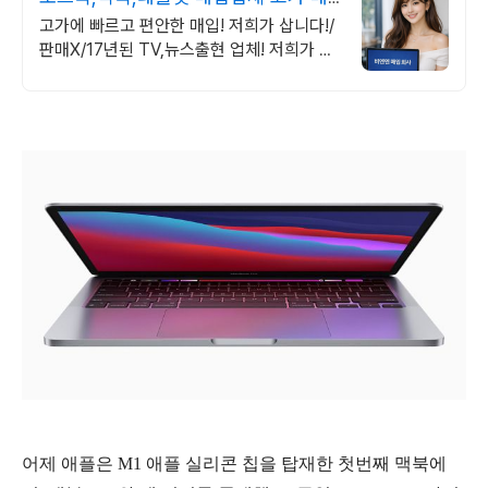
입 회사
고가에 빠르고 편안한 매입! 저희가 삽니다!/
판매X/17년된 TV,뉴스출현 업체! 저희가 고
객님의 노트북,맥북,태블릿PC를 삽니다! 매
입O판매X /2015년식이후
어제 애플은 M1 애플 실리콘 칩을 탑재한 첫번째 맥북에