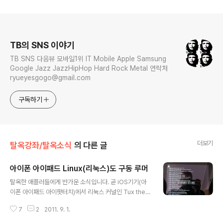
로그 정보
TB의 SNS 이야기
TB SNS 다음뷰 모바일1위 IT Mobile Apple Samsung
Google Jazz JazzHipHop Hard Rock Metal 연락처
ryueyesgogo@gmail.com
구독하기
더보기
탈옥강좌/탈옥소식
의 다른 글
아이폰 아이패드 Linux(리눅스)도 구동 루머
글 내용
탈옥한 애플러들에게 반가운 소식입니다. 곧 iOS기기(아
이폰 아이패드 아이팟터치)에서 리눅스 커널인 Tux the p
enguin 이 구동될 것으로 보입니다. 한 탈옥 개발자가 애
7
2
2011. 9. 1.
플의 A4 프로세서에 기반한 Linux OS를 구동하는 소스
를 공개했습니다. 지원 기종은 아이폰4, 아이패드1, 아이팟