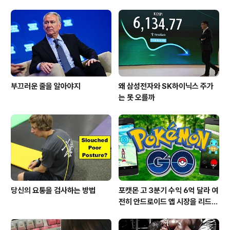
부끄러운 줄을 알아야지
왜 삼성전자와 SK하이닉스 주가
는 못 오를까
당신의 요통을 검사하는 방법
포캣몬 고 3분기 수익 6억 달라 여
전히 안드로이드 앱 시장을 리드
중이다.