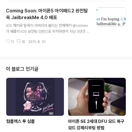
터치4세대가 될 것이며 아이패드2나 앞으로 출시할 아이
Coming Soon: 아이폰5 아이패드2 완전탈
폰5는 A5 프로세서를 탑재하기 때문에 지원하지 않습니
다. 구동방식은 HP TouchPad가 웹OS와 안드로이드 C
옥 JailbreakMe 4.0 배포
글 내용
yanogenMod7 으로 듀얼부팅[바로가기] 하는 것처럼, i
iOS 해커로 탈옥의 아버지라 불리는 천재해커 @comex
OS와 리눅스 듀얼부팅을 지원할 것으로 보이며 터치를 지
가 애플의 iOS 보안팀 인턴으로 취직하면서 지난 3년간 애
원하지는 못할 듯 싶고 명령어를 주로 이용해야 할 듯 싶습
플러들을 열광시켰던 탈옥(Jailbreak) 이 앞으로 어려워
니다. ▲ T.B의 SNS 이야기 블로그의 모든 글은 저작권법
11
10
2011. 8. 31.
질 것이라는 우려 가운데, iOS 해커팀 Dev-Team의 일
의 보호를 받..
원인 @MuscleNerd와 @comex 의 트위터 대화에서 J
ailbreakMe 4.0 이 배포될 것이라는 소식입니다. @co
mex의 트위터 프로필 사진은 게임 "팀포트리스2의 스파
이" 캐릭터입니다. 이 프로필은 @comex가 애플에 취직
이 블로그 인기글
하여 iOS의 소스를 통째로 오픈시키는것은 아니냐는 추측
의 근거가 되기도했습니다. "이제 20살이 되고 자신의 미
래를 대비해야하기 때문에 애플에 취직했다."고 밝혔던 @
comex는 인턴입사 직후 가진 또 다른 인터뷰에서 "막상
들어오니..
컴플렉스 투 심플
아이폰 SE 2세대 DFU 모드 복구
모드 강제리부팅 방법