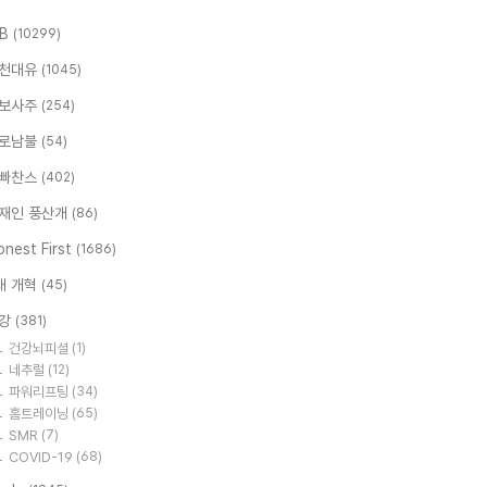
.B
(10299)
천대유
(1045)
보사주
(254)
로남불
(54)
빠찬스
(402)
재인 풍산개
(86)
nest First
(1686)
대 개혁
(45)
강
(381)
건강뇌피셜
(1)
네추럴
(12)
파워리프팅
(34)
홈트레이닝
(65)
SMR
(7)
COVID-19
(68)