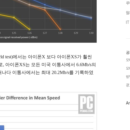
루
월
I
공
orld test)에서는 아이폰X 보다 아이폰XS가 훨씬
모
 아이폰XS는 모든 미국 이통사에서 6.6Mb/s의
모
다 이통사에서는 최대 20.2Mb/s를 기록하였
방
광
Ar