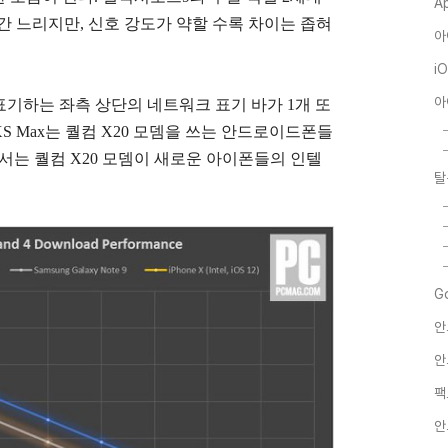
A
약간 느리지만, 신호 강도가 약할 수록 차이는 좁혀
아
i
아
 표기하는 좌측 상단의 네트워크 표기 바가 1개 또
S Max는 퀄컴 X20 모뎀을 쓰는 안드로이드폰들
서는 퀄컴 X20 모뎀이 새로운 아이폰들의 인텔
탈
G
안
안
팩
안