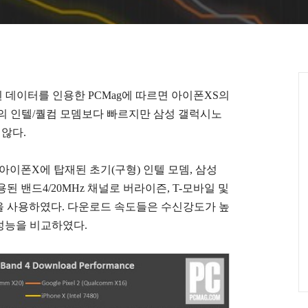
부터 제공된 데이터를 인용한 PCMag에 따르면
아이폰XS의
폰X의 인텔/퀄컴 모뎀보다 빠르지만 삼성 갤럭시노
 않다.
폰XS와 아이폰X에 탑재된 초기(구형) 인텔 모뎀, 삼성
된 밴드4/20MHz 채널로 버라이즌, T-모바일 및
을 사용하였다. 다운로드 속도들은 수신강도가 높
 성능을 비교하였다.