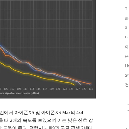
T
화
제
내
아
문
Ho
3
건
에서 아이폰XS 및 아이폰XS Max의 4x4
 때 2배의 속도를 보였으며 이는 낮은 신호 강
 도움이 된다. 갤럭시노트9과 구글 픽셀 2세대