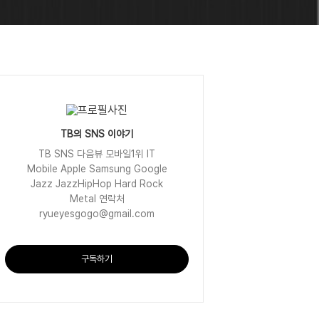
TB의 SNS 이야기
TB SNS 다음뷰 모바일1위 IT
Mobile Apple Samsung Google
Jazz JazzHipHop Hard Rock
Metal 연락처
ryueyesgogo@gmail.com
구독하기