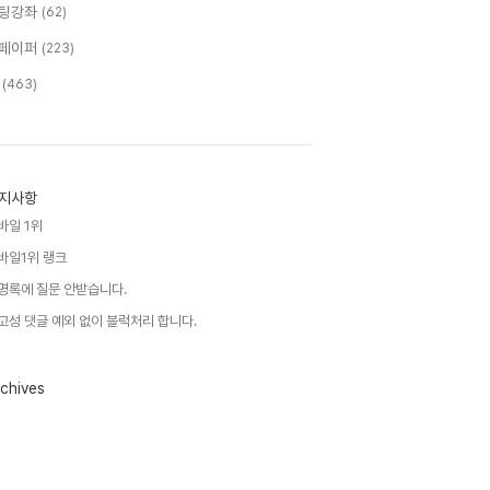
팅강좌
(62)
페이퍼
(223)
T
(463)
지사항
바일 1위
바일1위 랭크
명록에 질문 안받습니다.
고성 댓글 예외 없이 블럭처리 합니다.
chives