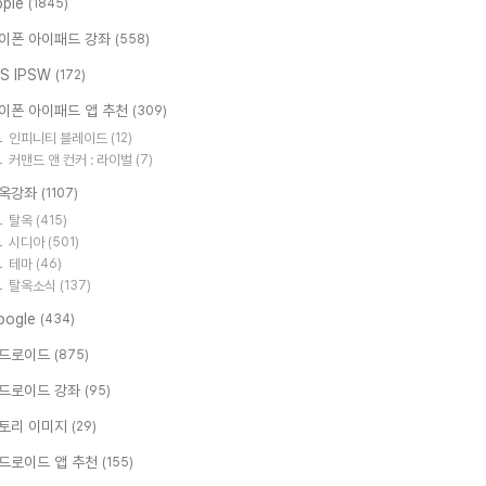
pple
(1845)
이폰 아이패드 강좌
(558)
OS IPSW
(172)
이폰 아이패드 앱 추천
(309)
인피니티 블레이드
(12)
커맨드 앤 컨커 : 라이벌
(7)
옥강좌
(1107)
탈옥
(415)
시디아
(501)
테마
(46)
탈옥소식
(137)
oogle
(434)
드로이드
(875)
드로이드 강좌
(95)
토리 이미지
(29)
드로이드 앱 추천
(155)