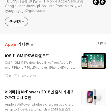
TB SNS 다음뷰 모바일1위 IT Mobile Apple Samsung
Google Jazz JazzHipHop Hard Rock Metal 연락처
ryueyesgogo@gmail.com
구독하기
더보기
Apple
의 다른 글
iOS 11 GM IPSW 다운로드
글 내용
iOS 11 GM IPSW download links from Apple:iPh
one 7iPhone 7 PlusiPhone 6s, iPhone 6iPhone 6
s Plus, iPhone 6 PlusiPhone SE, iPhone 5siPad P
0
1
2017. 9. 13.
ro (10.5-inch), iPad Pro (12.9-inch) (2nd generati
on)iPad (9.7-inch)iPad mini 4, iPad Air 2, iPad mi
ni 3iPad Pro (9.7‑inch)iPad Pro (12.9‑inch)iPad A
에어파워(AirPower) 2018년 출시 최대 3
ir, iPad mini 2iPod touch (6th generation)iPhone
10,4iPhone10,5 필독 iOS 11 정식 버전이 현지시각 9
개까지 동시 충전
글 내용
월 19일로 예정된 가운데 iOS 11 GM(Go..
Apple's AirPower wireless charging pad charg
es up to 3 devices, to launch in 2018 오늘 스페셜