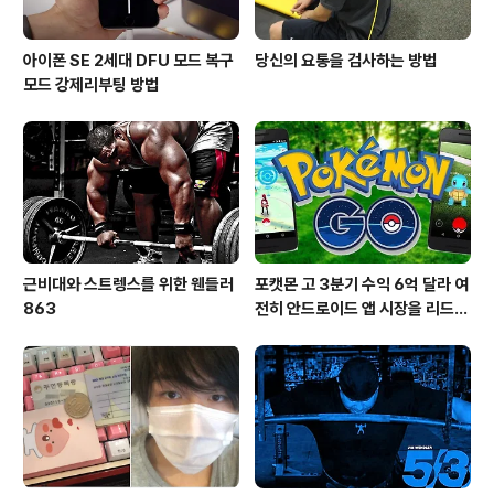
아이폰 SE 2세대 DFU 모드 복구
당신의 요통을 검사하는 방법
모드 강제리부팅 방법
근비대와 스트렝스를 위한 웬들러
포캣몬 고 3분기 수익 6억 달라 여
863
전히 안드로이드 앱 시장을 리드
중이다.