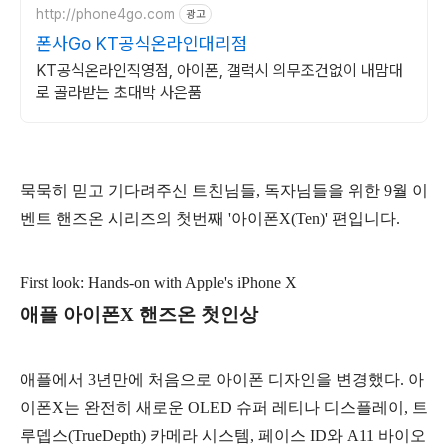
http://phone4go.com
광고
폰사Go KT공식온라인대리점
KT공식온라인직영점, 아이폰, 갤럭시 의무조건없이 내맘대
로 골라받는 초대박 사은품
묵묵히 믿고 기다려주신 트친님들, 독자님들을 위한
9월 이
벤트 핸즈온 시리즈의 첫번째 '아이폰X(Ten)' 편입니다.
First look: Hands-on with Apple's iPhone X
애플 아이폰X 핸즈온 첫인상
애플에서 3년만에 처음으로 아이폰 디자인을 변경했다. 아
이폰X는 완전히 새로운 OLED 슈퍼 레티나 디스플레이, 트
루뎁스(TrueDepth) 카메라 시스템, 페이스 ID와 A11 바이오