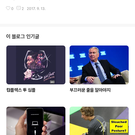
미디어 이벤트에서 최대 3개까지 동시 충전을 지원하는 새
0
2
2017. 9. 13.
로운 브랜드의 무선 충전 패드인 에어파워(AirPower)가
짧게 선보였다. 루머와 일치하게 애플은 키노트를 통해 OL
ED 아이폰X와 아이폰8, 아이폰8플러스, 애플TV4K, 애플
워치3세대를 공개했다. 에어파워는 무선 충전의 편의성을
위한 글래스백(glass backs)이 특징이다. 애플은 벨킨(B
이 블로그 인기글
elkin), 모피(Mophie) 등 서드파티 업체들과의 파트너쉽
을 갖지 않고 10주년에 의미를 두고자 에어파워를 단독으
로 출시하려 했으나 실패했다. Belkin Boost Up Qi-co
mpatib..
컴플렉스 투 심플
부끄러운 줄을 알아야지