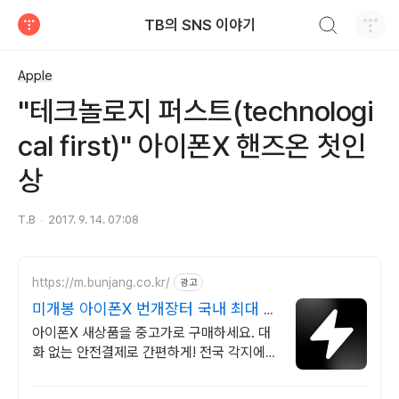
검색하기
TB의 SNS 이야기
티스토리
Apple
"테크놀로지 퍼스트(technologi
cal first)" 아이폰X 핸즈온 첫인
상
T.B
2017. 9. 14. 07:08
https://m.bunjang.co.kr/
광고
미개봉 아이폰X 번개장터 국내 최대 브
랜드 중고거래
아이폰X 새상품을 중고가로 구매하세요. 대
화 없는 안전결제로 간편하게! 전국 각지에서
올라오는 전국구 최다 상품 매일 10만 개 이
상의 신규 상품 업로드