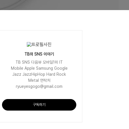
TB의 SNS 이야기
TB SNS 다음뷰 모바일1위 IT
Mobile Apple Samsung Google
Jazz JazzHipHop Hard Rock
Metal 연락처
ryueyesgogo@gmail.com
구독하기