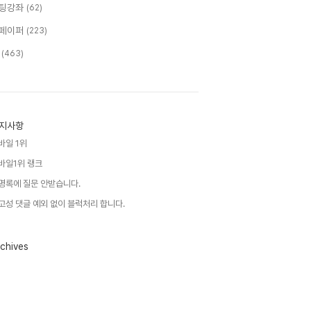
팅강좌
(62)
페이퍼
(223)
T
(463)
지사항
바일 1위
바일1위 랭크
명록에 질문 안받습니다.
고성 댓글 예외 없이 블럭처리 합니다.
chives