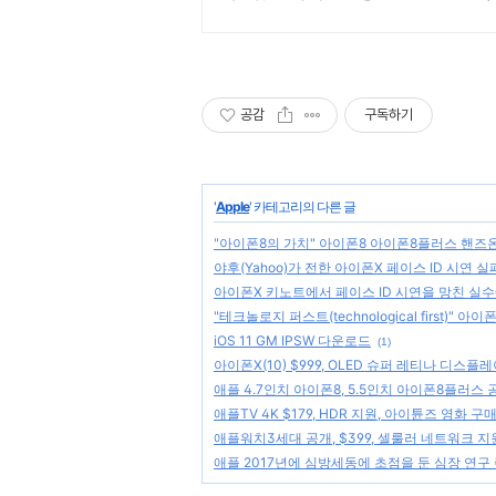
공감
구독하기
'
Apple
' 카테고리의 다른 글
"아이폰8의 가치" 아이폰8 아이폰8플러스 핸즈
야후(Yahoo)가 전한 아이폰X 페이스 ID 시연 실
아이폰X 키노트에서 페이스 ID 시연을 망친 실
"테크놀로지 퍼스트(technological first)" 
iOS 11 GM IPSW 다운로드
(1)
아이폰X(10) $999, OLED 슈퍼 레티나 디스플
애플 4.7인치 아이폰8, 5.5인치 아이폰8플러스 공
애플TV 4K $179, HDR 지원, 아이튠즈 영화 
애플워치3세대 공개, $399, 셀룰러 네트워크 
애플 2017년에 심방세동에 초점을 둔 심장 연구