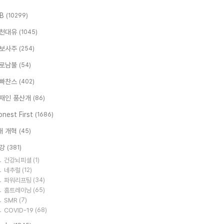
.B
(10299)
천대유
(1045)
보사주
(254)
로남불
(54)
빠찬스
(402)
재인 풍산개
(86)
nest First
(1686)
대 개혁
(45)
강
(381)
건강뇌피셜
(1)
네추럴
(12)
파워리프팅
(34)
홈트레이닝
(65)
SMR
(7)
COVID-19
(68)