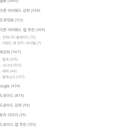
pple
(1845)
이폰 아이패드 강좌
(558)
OS IPSW
(172)
이폰 아이패드 앱 추천
(309)
인피니티 블레이드
(12)
커맨드 앤 컨커 : 라이벌
(7)
옥강좌
(1107)
탈옥
(415)
시디아
(501)
테마
(46)
탈옥소식
(137)
oogle
(434)
드로이드
(875)
드로이드 강좌
(95)
토리 이미지
(29)
드로이드 앱 추천
(155)