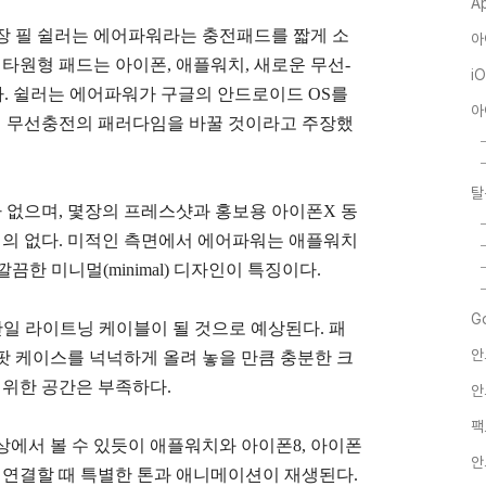
A
장 필 쉴러는 에어파워라는 충전패드를 짧게 소
아
 타원형 패드는 아이폰, 애플워치, 새로운 무선-
i
 있다. 쉴러는 에어파워가 구글의 안드로이드 OS를
아
 무선충전의 패러다임을 바꿀 것이라고 주장했
탈
없으며, 몇장의 프레스샷과 홍보용 아이폰X 동
 거의 없다. 미적인 측면에서 에어파워는 애플워치
깔끔한 미니멀(minimal) 디자인이 특징이다.
G
단일 라이트닝 케이블이 될 것으로 예상된다. 패
안
팟 케이스를 넉넉하게 올려 놓을 만큼 충분한 크
 위한 공간은 부족하다.
안
팩
상에서 볼 수 있듯이 애플워치와 아이폰8, 아이폰
안
에 연결할 때 특별한 톤과 애니메이션이 재생된다.